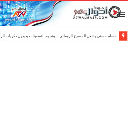
حسام حسني يشعل المسرح الروماني …ونجوم التسعينات يعيدون ذكريات الزم