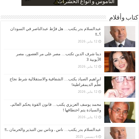
صورة كاركاتيرية
صورة كاركاتيرية
الناموس و أنواع الحشرات
الموظفين بعد ارتفاع الأسعار
ارتفاع نسبة الطلاق في مصر
كتاب وأقلام
عبدالسلام بدر يكتب… هل فرَّط عبدالناصر في السودان
؟..!!
12 يناير، 2026
دينا شرف الدين تكتب… مصر على مر العصور.. مصر
الأيوبية 3
12 يناير، 2026
ابراهيم الصياد يكتب… الشفافية والاستقلالية شرط نجاح
تعلُّم الديمقراطية!
12 يناير، 2026
محمد يوسف العزيزي يكتب… قانون القوة يحكم العالم..
والسيادة يتم اختطافها !
12 يناير، 2026
عبدالسلام بدر يكتب… ناس . وناس بين التبذير والحرمان ..!!
6 ديسمبر، 2025