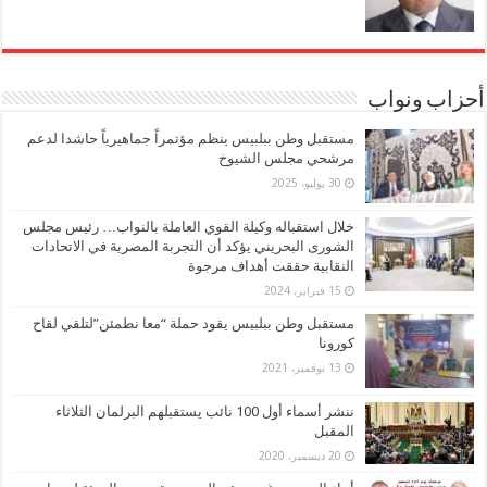
أحزاب ونواب
مستقبل وطن ببلبيس ينظم مؤتمراً جماهيرياً حاشدا لدعم
مرشحي مجلس الشيوخ
30 يوليو، 2025
خلال استقباله وكيلة القوي العاملة بالنواب… رئيس مجلس
الشورى البحريني يؤكد أن التجربة المصرية في الاتحادات
النقابية حققت أهداف مرجوة
15 فبراير، 2024
مستقبل وطن ببلبيس يقود حملة “معا نطمئن”لتلقي لقاح
كورونا
13 نوفمبر، 2021
ننشر أسماء أول 100 نائب يستقبلهم البرلمان الثلاثاء
المقبل
20 ديسمبر، 2020