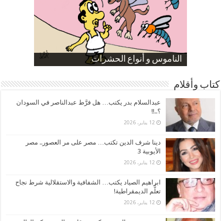
صورة كاركاتيرية
صورة كاركاتيرية
الناموس و أنواع الحشرات
الموظفين بعد ارتفاع الأسعار
ارتفاع نسبة الطلاق في مصر
كتاب وأقلام
عبدالسلام بدر يكتب… هل فرَّط عبدالناصر في السودان
؟..!!
12 يناير، 2026
دينا شرف الدين تكتب… مصر على مر العصور.. مصر
الأيوبية 3
12 يناير، 2026
ابراهيم الصياد يكتب… الشفافية والاستقلالية شرط نجاح
تعلُّم الديمقراطية!
12 يناير، 2026