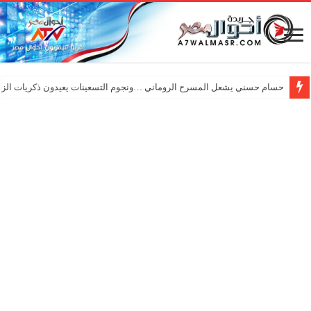
حسام حسني يشعل المسرح الروماني …ونجوم التسعينات يعيدون ذكريات الزم