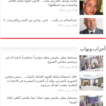
محمد يوسف العزيزي يكتب… قانون القوة يحكم العالم..
والسيادة يتم اختطافها !
12 يناير، 2026
عبدالسلام بدر يكتب… ناس . وناس بين التبذير والحرمان ..!!
6 ديسمبر، 2025
أحزاب ونواب
مستقبل وطن ببلبيس ينظم مؤتمراً جماهيرياً حاشدا لدعم
مرشحي مجلس الشيوخ
30 يوليو، 2025
خلال استقباله وكيلة القوي العاملة بالنواب… رئيس مجلس
الشورى البحريني يؤكد أن التجربة المصرية في الاتحادات
النقابية حققت أهداف مرجوة
15 فبراير، 2024
مستقبل وطن ببلبيس يقود حملة “معا نطمئن”لتلقي لقاح
كورونا