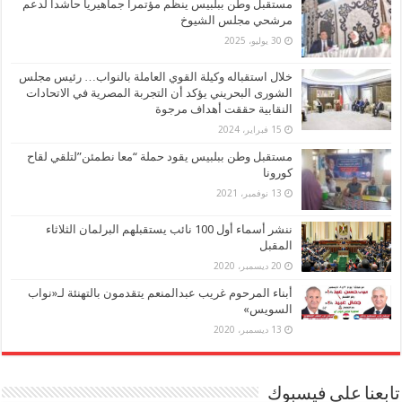
مستقبل وطن ببلبيس ينظم مؤتمراً جماهيرياً حاشدا لدعم
مرشحي مجلس الشيوخ
30 يوليو، 2025
خلال استقباله وكيلة القوي العاملة بالنواب… رئيس مجلس
الشورى البحريني يؤكد أن التجربة المصرية في الاتحادات
النقابية حققت أهداف مرجوة
15 فبراير، 2024
مستقبل وطن ببلبيس يقود حملة “معا نطمئن”لتلقي لقاح
كورونا
13 نوفمبر، 2021
ننشر أسماء أول 100 نائب يستقبلهم البرلمان الثلاثاء
المقبل
20 ديسمبر، 2020
أبناء المرحوم غريب عبدالمنعم يتقدمون بالتهنئة لـ«نواب
السويس»
13 ديسمبر، 2020
تابعنا على فيسبوك