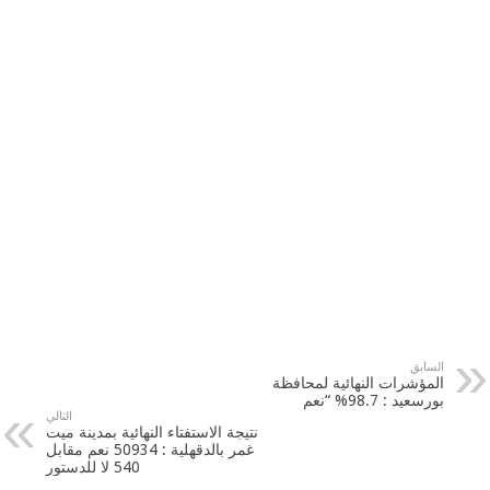
السابق
المؤشرات النهائية لمحافظة
بورسعيد : 98.7% “نعم
التالي
نتيجة الاستفتاء النهائية بمدينة ميت
غمر بالدقهلية : 50934 نعم مقابل
540 لا للدستور