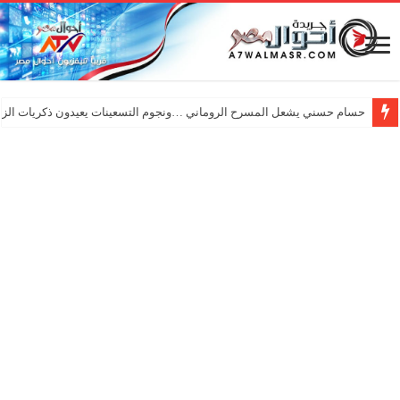
حسام حسني يشعل المسرح الروماني …ونجوم التسعينات يعيدون ذكريات الزم