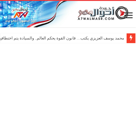
محمد يوسف العزيزي يكتب… قانون القوة يحكم العالم.. والسيادة يتم اختطافها 
حسام حسني يشعل المسرح الروماني …ونجوم التسعينات يعيدون ذكريات الزم