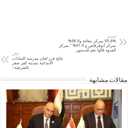
السابق
95.6% بمركز مغاغة و96.9%
بمركز أبوقرقاص و 91.9% ” بمركز
العدوة قالوا نعم للدستور
التالي
نتائج فرز لجان مدرسة السادات
الابتدائية بمدينة كفر صقر
بالشرقية:-
مقالات مشابهة