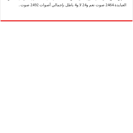
العبايدة 2464 صوت نعم و24 لا و4 باطل بإجمالي أصوات 2492 صوت .