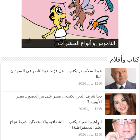
صورة كاركاتيرية
صورة كاركاتيرية
الناموس و أنواع الحشرات
الموظفين بعد ارتفاع الأسعار
ارتفاع نسبة الطلاق في مصر
كتاب وأقلام
عبدالسلام بدر يكتب… هل فرَّط عبدالناصر في السودان
؟..!!
12 يناير، 2026
دينا شرف الدين تكتب… مصر على مر العصور.. مصر
الأيوبية 3
12 يناير، 2026
ابراهيم الصياد يكتب… الشفافية والاستقلالية شرط نجاح
تعلُّم الديمقراطية!
12 يناير، 2026