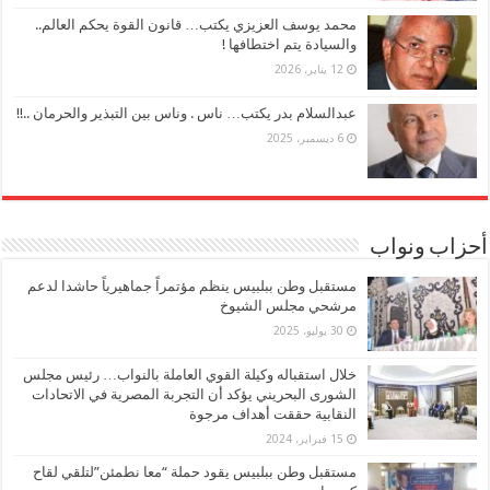
محمد يوسف العزيزي يكتب… قانون القوة يحكم العالم..
والسيادة يتم اختطافها !
12 يناير، 2026
عبدالسلام بدر يكتب… ناس . وناس بين التبذير والحرمان ..!!
6 ديسمبر، 2025
أحزاب ونواب
مستقبل وطن ببلبيس ينظم مؤتمراً جماهيرياً حاشدا لدعم
مرشحي مجلس الشيوخ
30 يوليو، 2025
خلال استقباله وكيلة القوي العاملة بالنواب… رئيس مجلس
الشورى البحريني يؤكد أن التجربة المصرية في الاتحادات
النقابية حققت أهداف مرجوة
15 فبراير، 2024
مستقبل وطن ببلبيس يقود حملة “معا نطمئن”لتلقي لقاح