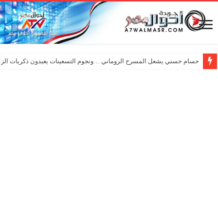
حسام حسني يشعل المسرح الروماني …ونجوم التسعينات يعيدون ذكريات الزم