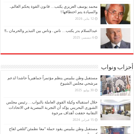
محمد يوسف العزيزي يكتب… قانون القوة يحكم العالم..
والسيادة يتم اختطافها !
12 يناير، 2026
عبدالسلام بدر يكتب… ناس . وناس بين التبذير والحرمان ..!!
6 ديسمبر، 2025
أحزاب ونواب
مستقبل وطن ببلبيس ينظم مؤتمراً جماهيرياً حاشدا لدعم
مرشحي مجلس الشيوخ
30 يوليو، 2025
خلال استقباله وكيلة القوي العاملة بالنواب… رئيس مجلس
الشورى البحريني يؤكد أن التجربة المصرية في الاتحادات
النقابية حققت أهداف مرجوة
15 فبراير، 2024
مستقبل وطن ببلبيس يقود حملة “معا نطمئن”لتلقي لقاح