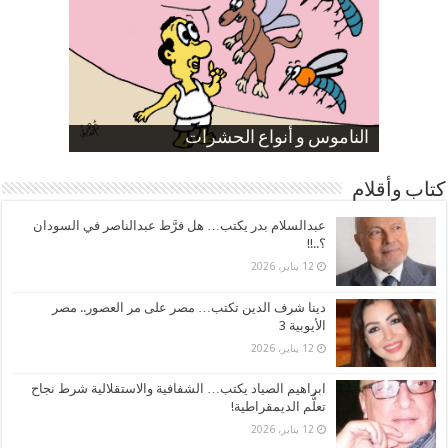
صورة كاركاتيرية
صورة كاركاتيرية
الناموس و أنواع الحشرات
الموظفين بعد ارتفاع الأسعار
ارتفاع نسبة الطلاق في مصر
كتاب وأقلام
عبدالسلام بدر يكتب… هل فرَّط عبدالناصر في السودان
؟..!!
12 يناير، 2026
دينا شرف الدين تكتب… مصر على مر العصور.. مصر
الأيوبية 3
12 يناير، 2026
ابراهيم الصياد يكتب… الشفافية والاستقلالية شرط نجاح
تعلُّم الديمقراطية!
12 يناير، 2026