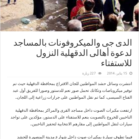
الدى جى والميكروفونات بالمساجد
لدعوة أهالى الدقهلية النزول
للاستفتاء
15 يناير، 2014
227 زيارة
انتشرت وسائل حشد المواطنين للجان الاقتراع بمحافظة الدقهلية حيث تم
توفير ميكروباصات وتكاتك تحمل صور نعم للدستور وصورا للفريق أول عبد
الفتاح السيسى، كما تم نقل المواطنين على جرارات زراعية إلى اللجان..
ارتفعت مكبرات الصوت داخل مساجد القرى والمراكز بمحافظة الدقهلية
الناخبين للخروج بالتصويت بنعم للاستفتاء على الدستور، مؤكدين على تواجد
سيارات لنقل المواطنين إلى مقارهم الانتخابية لتحفيز الناخبين..
فيما تطوف سيارة بمكبرات صوت داخل شوارع مدينة المنصورة للحشد