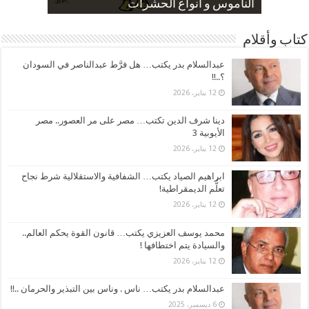
صورة كاركاتيرية
صورة كاركاتيرية
الناموس و أنواع الحشرات
الموظفين بعد ارتفاع الأسعار
ارتفاع نسبة الطلاق في مصر
كتاب وأقلام
عبدالسلام بدر يكتب… هل فرَّط عبدالناصر في السودان
؟..!!
12 يناير، 2026
دينا شرف الدين تكتب… مصر على مر العصور.. مصر
الأيوبية 3
12 يناير، 2026
ابراهيم الصياد يكتب… الشفافية والاستقلالية شرط نجاح
تعلُّم الديمقراطية!
12 يناير، 2026
محمد يوسف العزيزي يكتب… قانون القوة يحكم العالم..
والسيادة يتم اختطافها !
12 يناير، 2026
عبدالسلام بدر يكتب… ناس . وناس بين التبذير والحرمان ..!!
6 ديسمبر، 2025