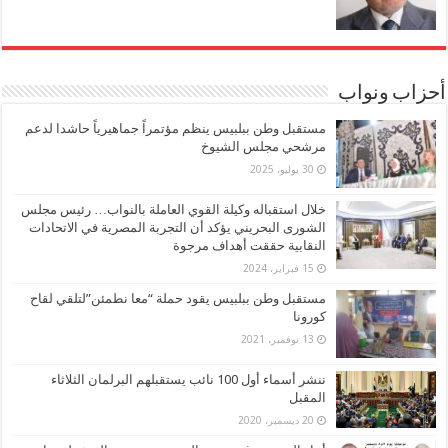
أحزاب ونواب
مستقبل وطن ببلبيس ينظم مؤتمراً جماهيرياً حاشدا لدعم
مرشحي مجلس الشيوخ
30 يوليو، 2025
خلال استقباله وكيلة القوي العاملة بالنواب… رئيس مجلس
الشورى البحريني يؤكد أن التجربة المصرية في الاتحادات
النقابية حققت أهداف مرجوة
15 فبراير، 2024
مستقبل وطن ببلبيس يقود حملة “معا نطمئن”لتلقي لقاح
كورونا
13 نوفمبر، 2021
ننشر أسماء أول 100 نائب يستقبلهم البرلمان الثلاثاء
المقبل
20 ديسمبر، 2020