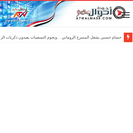
حسام حسني يشعل المسرح الروماني …ونجوم التسعينات يعيدون ذكريات الزم