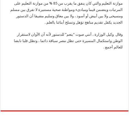
موازنة التعليم والتي كان ينفق ما يقرب من 85 % من موازنة التعليم على
المرتبات ويتضمن قيما ومبادىء ومواطنة صحية مستنيرة لا تفرق بين مسلم
ومسيحى ولا بين أبيض أو أسود ، ولا بين معاق وسليم مضيفا أن الدستور
الجديد يكفل تقديم مناهج تؤهل وتسلح أبنائنا بالعلم .
وقال وكيل الوزارة ، أنني صوت “بنعم” للدستور لأنه آن الأوان لاستقرار
الوطن واستكمال المسيرة حتى تظل مصر سباقة دائما ، وتظل قلبا نابضا
للعالم أجمع .