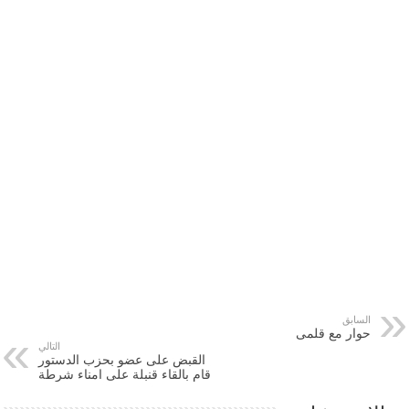
السابق
حوار مع قلمى
التالي
القبض على عضو بحزب الدستور
قام بالقاء قنبلة على امناء شرطة