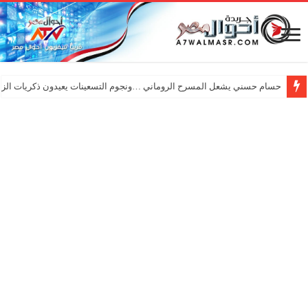
حسام حسني يشعل المسرح الروماني …ونجوم التسعينات يعيدون ذكريات الزم