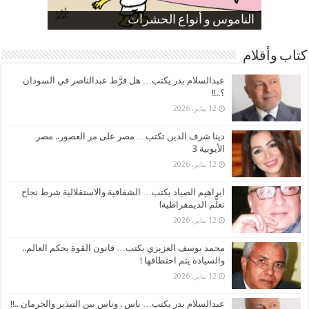
صورة كاركاتيرية
صورة كاركاتيرية
الناموس و أنواع الحشرات
الموظفين بعد ارتفاع الأسعار
ارتفاع نسبة الطلاق في مصر
كتاب وأقلام
عبدالسلام بدر يكتب… هل فرَّط عبدالناصر في السودان
؟..!!
12 يناير، 2026
دينا شرف الدين تكتب… مصر على مر العصور.. مصر
الأيوبية 3
12 يناير، 2026
ابراهيم الصياد يكتب… الشفافية والاستقلالية شرط نجاح
تعلُّم الديمقراطية!
12 يناير، 2026
محمد يوسف العزيزي يكتب… قانون القوة يحكم العالم..
والسيادة يتم اختطافها !
12 يناير، 2026
عبدالسلام بدر يكتب… ناس . وناس بين التبذير والحرمان ..!!