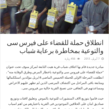
انطلاق حملة للقضاء على فيرس سى
والتوعية بمخاطرة برعاية شباب
7 أبريل، 2013
456 زيارة
مبادرة جديدة قام بها ائتلاف شباب قرية هيت التابعة لمركز منوف تحت عنوان
“حملة للقضاء على فيروس سى والتوعية باخطار المرض وطرق الوقاية منه” ،
انطلقت المرحلة الاولى للحملة الخميس الماضى 4ابريل مؤكدين استككمالها
ومتابعة باقى المراحل من اكتشاف المرضى الذين لم تظهر عليهم الاعراض
ومساعدتهم فى التعافى حتى تصبح القرية خالية من فيروس سى .
حيث قاموا بتوزيع الاف المنشورات للتوعية بالموض وتعليق لافتات وتوزيع
صناديق امان على الحلاقين الموجودين فى القرية باعتبارهم من اهم اسباب