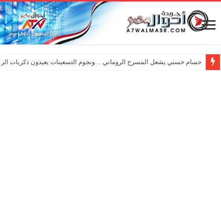
حسام حسني يشعل المسرح الروماني …ونجوم التسعينات يعيدون ذكريات الزم