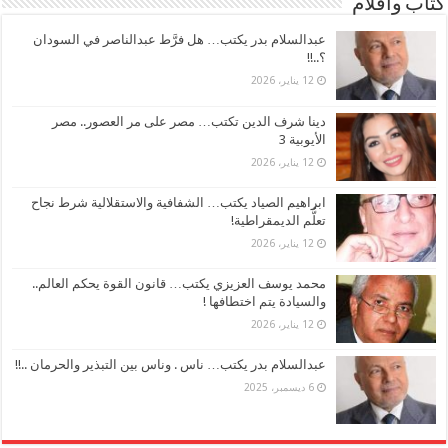
كتاب وأقلام
عبدالسلام بدر يكتب… هل فرَّط عبدالناصر في السودان
؟..!!
12 يناير، 2026
دينا شرف الدين تكتب… مصر على مر العصور.. مصر
الأيوبية 3
12 يناير، 2026
ابراهيم الصياد يكتب… الشفافية والاستقلالية شرط نجاح
تعلُّم الديمقراطية!
12 يناير، 2026
محمد يوسف العزيزي يكتب… قانون القوة يحكم العالم..
والسيادة يتم اختطافها !
12 يناير، 2026
عبدالسلام بدر يكتب… ناس . وناس بين التبذير والحرمان ..!!
6 ديسمبر، 2025