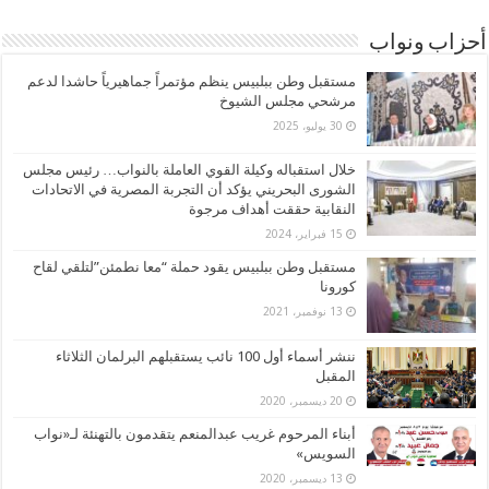
أحزاب ونواب
مستقبل وطن ببلبيس ينظم مؤتمراً جماهيرياً حاشدا لدعم
مرشحي مجلس الشيوخ
30 يوليو، 2025
خلال استقباله وكيلة القوي العاملة بالنواب… رئيس مجلس
الشورى البحريني يؤكد أن التجربة المصرية في الاتحادات
النقابية حققت أهداف مرجوة
15 فبراير، 2024
مستقبل وطن ببلبيس يقود حملة “معا نطمئن”لتلقي لقاح
كورونا
13 نوفمبر، 2021
ننشر أسماء أول 100 نائب يستقبلهم البرلمان الثلاثاء
المقبل
20 ديسمبر، 2020
أبناء المرحوم غريب عبدالمنعم يتقدمون بالتهنئة لـ«نواب
السويس»
13 ديسمبر، 2020