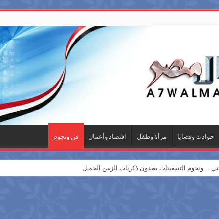
حوادث وقضايا
مرأة وطفل
اقتصاد وأعمال
فن ونجوم
 …ونجوم التسعينات يعيدون ذكريات الزمن الجميل