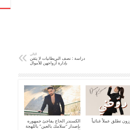
التالي
دراسة : نصف البريطانيات لا يثقن
بإدارة أزواجهن للأموال
زون تطلق عملاً غنائياً
الكسندر الحاج يفاجئ جمهوره
بإصدار “سلامك بالعين” باللهجة