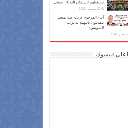
يستقبلهم البرلمان الثلاثاء المقبل
20 ديسمبر، 2020
أبناء المرحوم غريب عبدالمنعم
يتقدمون بالتهنئة لـ«نواب
السويس»
ا على فيسبوك