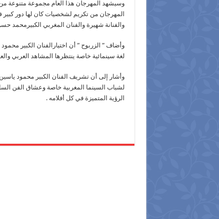
وسيشهد المهرجان هذا العام مجموعة متنوعة من ا
المهرجان من تكريم لشخصيات كان لها دور كبير في 
والفنانة شهيرة والفنان المغربي الكبيرمحمد حسن
وأضاف ” الزربوح ” أن اختيارالفنان الكبير محمود 
لغة سينمائية خاصة ينتظرها المشاهد العربي والع
وأشار إلى أن تشريف الفنان الكبير محمود ياسي
لشباب السينما المغربية خاصة وعشاق الفن السابع 
الرؤية المتميزة في كل أفلامه .