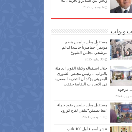
وناس بين التبذير والحرمان ..!!
6 ديسمبر، 2025
ب ونواب
مستقبل وطن ببلبيس ينظم
مؤتمراً جماهيرياً حاشدا لدعم
مرشحي مجلس الشيوخ
30 يوليو، 2025
خلال استقباله وكيلة القوي العاملة
بالنواب… رئيس مجلس الشورى
البحريني يؤكد أن التجربة المصرية
في الاتحادات النقابية حققت
ف مرجوة
مستقبل وطن ببلبيس يقود حملة
“معا نطمئن”لتلقي لقاح كورونا
13 نوفمبر، 2021
ننشر أسماء أول 100 نائب