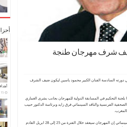
أحزا
ضيف شرف مهرجان طنجة
ي دورته السادسة الفنان الكبير محمود ياسين ليكون ضيف الشرف
أهدا
15 فبراير، 2024
ا بلجنة التحكيم في المسابقة الدولية للمهرجان بجانب بشرى الغماري
 الصحفية الفرنسية والناقد السينمائي فرق زايد وبرئاسة الدكتور حبيب
المغرب.
وقال محمد سعيد الزربوح مدير مهرجان طنجة السينمائي إن المهرجان سيعقد خلال الفترة من 25 إلى 28 ابريل القادم