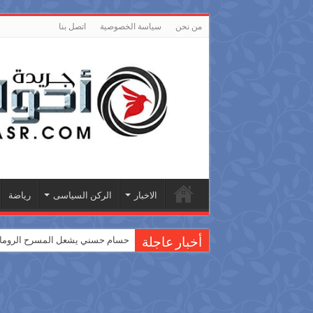
من نحن
سياسة الخصوصية
اتصل بنا
الاخبار
الركن السياسى
رياضة
حسام حسني يشعل المسرح الروماني
أخبار عاجلة