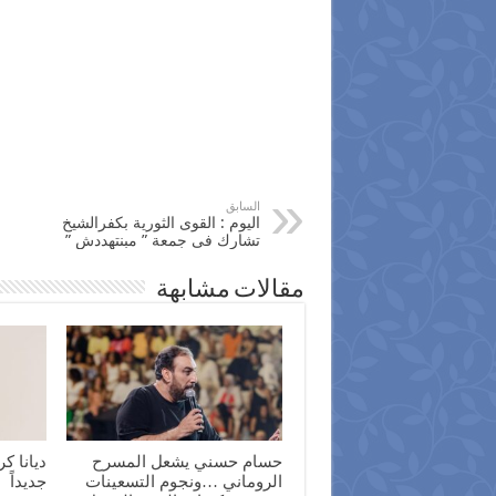
السابق
اليوم : القوى الثورية بكفرالشيخ
تشارك فى جمعة ” مبنتهددش ”
مقالات مشابهة
حسام حسني يشعل المسرح
ديانا كر
الروماني …ونجوم التسعينات
جديداً