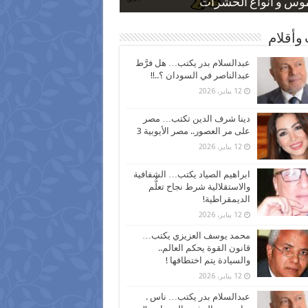
 كاركاتيرية
 كاركاتيرية
موس و أنواع الحشرات
ظفين بعد ارتفاع الأسعار
اع نسبة الطلاق في مصر
وأقلام
عبدالسلام بدر يكتب… هل فرَّط
عبدالناصر في السودان ؟..!!
12 يناير، 2026
دينا شرف الدين تكتب… مصر
على مر العصور.. مصر الأيوبية 3
12 يناير، 2026
ابراهيم الصياد يكتب… الشفافية
والاستقلالية شرط نجاح تعلُّم
الديمقراطية!
12 يناير، 2026
محمد يوسف العزيزي يكتب…
قانون القوة يحكم العالم..
والسيادة يتم اختطافها !
12 يناير، 2026
عبدالسلام بدر يكتب… ناس .