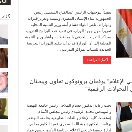
صورة
صورة
النا
المو
ارتف
تنفيذاً لتوجيهات الرئيس عبدالفتاح السيسي رئيس
كتاب 
الجمهورية ببناء الإنسان المصرى وتنميته وتعزيز قدراته
ومهاراته، تلقي اللواء هشام آمنة وزير التنمية المحلية،
تقريراً حول جهود الوزارة في تنفيذ عدد البرامج التدريبية
بمراكز التدريب الحرفي بالمحافظات. وأشار وزير التنمية
المحلية إلى أن الوزارة قد بدأت تنفيذ الدورات التدريبية
الجديدة للشباب بمراكز التدريب …
أكمل القراءة »
ي الإعلام” يوقعان بروتوكول تعاون ويبحثان
التحولات الرقمية”
تحت رعاية الدكتور حسام الملاحى رئيس جامعة النهضة
والمهندس محمد الرشيدى رئيس مجلس الأمناء,
إستقبلت كلية الإعلام واللغات التطبيقية بجامعة النهضة,
برئاسة الدكتورة هبة الله السمري عميد الكلية, مجلس
إدارة جمعية خريجي الإعلام, برئاسة الدكتور حسن عماد