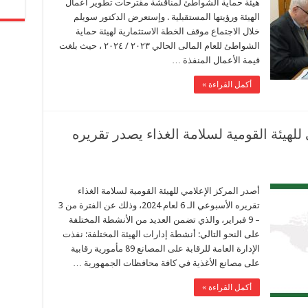
هيئة حماية الشواطئ لمناقشة مقترحات تطوير أعمال
الهيئة ورؤيتها المستقبلية . وإستعرض الدكتور سويلم
خلال الاجتماع موقف الخطة الاستثمارية لهيئة حماية
الشواطئ للعام المالى الحالي ٢٠٢٣ / ٢٠٢٤ ، حيث بلغت
قيمة الأعمال المنفذة …
أكمل القراءة »
للهيئة القومية لسلامة الغذاء يصدر تقريره
أصدر المركز الإعلامي للهيئة القومية لسلامة الغذاء
تقريره الأسبوعي الـ 6 لعام 2024، وذلك عن الفترة من 3
– 9 فبراير، والذي تضمن العديد من الأنشطة المختلفة
على النحو التالي: أنشطة إدارات الهيئة المختلفة: نفذت
الإدارة العامة للرقابة على المصانع 89 مأمورية رقابية
على مصانع الأغذية في كافة محافظات الجمهورية …
أكمل القراءة »