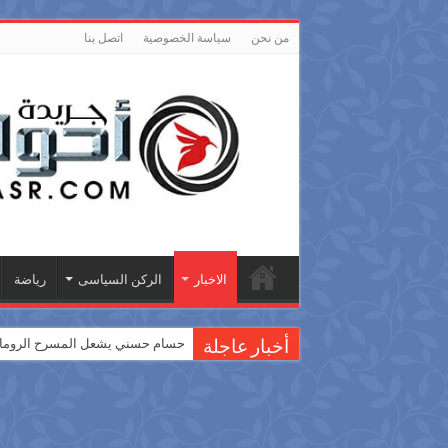
من نحن
سياسة الخصوصية
اتصل بنا
الاخبار
الركن السياسى
رياضة
حسام حسني يشعل المسرح الروماني
أخبار عاجلة