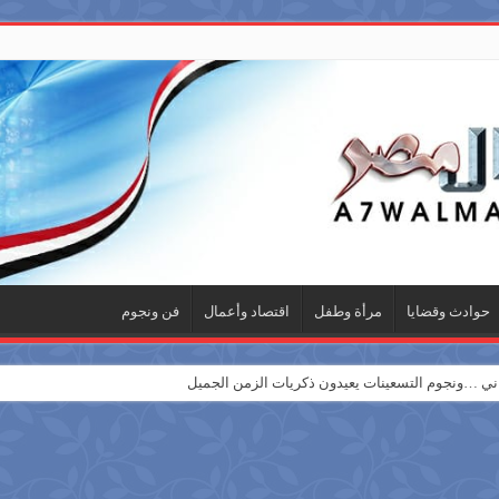
حوادث وقضايا
مرأة وطفل
اقتصاد وأعمال
فن ونجوم
 …ونجوم التسعينات يعيدون ذكريات الزمن الجميل