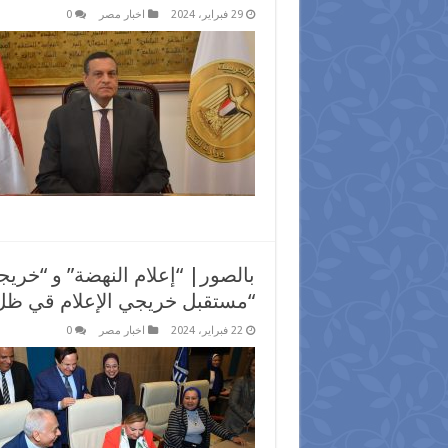
29 فبراير، 2024
اخبار مصر
0
بالصور| “إعلام النهضة” و “خريج
“مستقبل خريجي الإعلام قي ظل 
22 فبراير، 2024
اخبار مصر
0