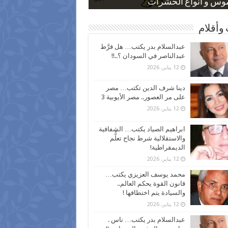
 كاركاتيرية
 كاركاتيرية
موس و أنواع الحشرات
ظفين بعد ارتفاع الأسعار
اع نسبة الطلاق في مصر
وأقلام
عبدالسلام بدر يكتب… هل فرَّط
عبدالناصر في السودان ؟..!!
12 يناير، 2026
دينا شرف الدين تكتب… مصر
على مر العصور.. مصر الأيوبية 3
12 يناير، 2026
ابراهيم الصياد يكتب… الشفافية
والاستقلالية شرط نجاح تعلُّم
الديمقراطية!
12 يناير، 2026
محمد يوسف العزيزي يكتب…
قانون القوة يحكم العالم..
والسيادة يتم اختطافها !
12 يناير، 2026
عبدالسلام بدر يكتب… ناس .