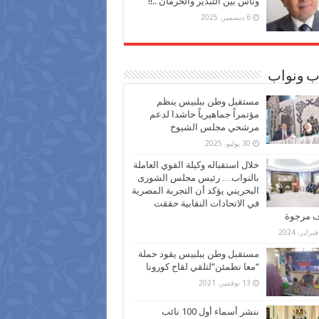
وناس بين التبذير والحرمان ..!!
6 ديسمبر، 2025
ب ونواب
مستقبل وطن ببلبيس ينظم
مؤتمراً جماهيرياً حاشدا لدعم
مرشحي مجلس الشيوخ
30 يوليو، 2025
خلال استقباله وكيلة القوي العاملة
بالنواب… رئيس مجلس الشورى
البحريني يؤكد أن التجربة المصرية
في الاتحادات النقابية حققت
ف مرجوة
مستقبل وطن ببلبيس يقود حملة
“معا نطمئن”لتلقي لقاح كورونا
13 نوفمبر، 2021
ننشر أسماء أول 100 نائب