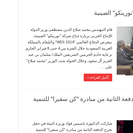
نورينكو” الصينية
قام المهندس محمد صلاح الدين مصطفى وزير الدولة
للإنتاج الحربى بزيارة جناح شركة “نورينكو” الصينية,
بمعرض الدفاع العالمي “WDS 2024” والمُقام بالمملكة
العربية السعودية خلال الفترة من 4 حتى 8 فبراير الجاري
برعاية خادم الحرمين الشريفين الملك/ سلمان بن عبد
العزيز آل سعود. وخلال الجولة شدد الوزير “محمد صلاح”
على …
أكمل القراءة »
عة الثانية من مبادرة “كن سفيرا” للتنمية
شاركت الدكتورة ياسمين فؤاد وزيرة البيئة في حفل
تخرج الدفعة الثانية من مبادرة “كن سفيرا” للتنمية