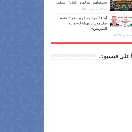
يستقبلهم البرلمان الثلاثاء المقبل
20 ديسمبر، 2020
أبناء المرحوم غريب عبدالمنعم
يتقدمون بالتهنئة لـ«نواب
السويس»
ا على فيسبوك