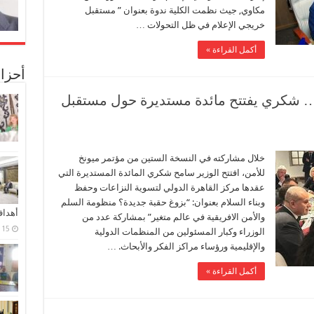
مكاوي, جيث نظمت الكلية ندوة بعنوان ” مستقبل
خريجي الإعلام في ظل التحولات …
أكمل القراءة »
أحزا
 شكري يفتتح مائدة مستديرة حول مستقبل
خلال مشاركته في النسخة الستين من مؤتمر ميونخ
للأمن، افتتح الوزير سامح شكري المائدة المستديرة التي
عقدها مركز القاهرة الدولي لتسوية النزاعات وحفظ
وبناء السلام بعنوان: “بزوغ حقبة جديدة؟ منظومة السلم
أهدا
والأمن الافريقية في عالم متغير” بمشاركة عدد من
15 فبراير، 2024
الوزراء وكبار المسئولين من المنظمات الدولية
والإقليمية ورؤساء مراكز الفكر والأبحاث. …
أكمل القراءة »