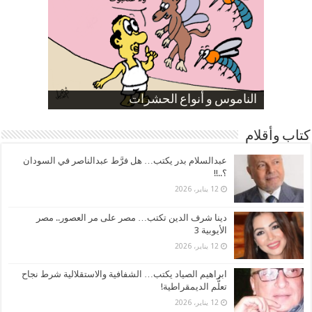
صورة كاركاتيرية
صورة كاركاتيرية
الناموس و أنواع الحشرات
الموظفين بعد ارتفاع الأسعار
ارتفاع نسبة الطلاق في مصر
كتاب وأقلام
عبدالسلام بدر يكتب… هل فرَّط عبدالناصر في السودان
؟..!!
12 يناير، 2026
دينا شرف الدين تكتب… مصر على مر العصور.. مصر
الأيوبية 3
12 يناير، 2026
ابراهيم الصياد يكتب… الشفافية والاستقلالية شرط نجاح
تعلُّم الديمقراطية!
12 يناير، 2026