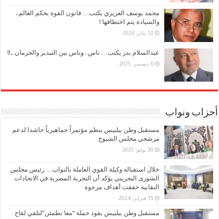
محمد يوسف العزيزي يكتب… قانون القوة يحكم العالم..
والسيادة يتم اختطافها !
12 يناير، 2026
عبدالسلام بدر يكتب… ناس . وناس بين التبذير والحرمان ..!!
6 ديسمبر، 2025
أحزاب ونواب
مستقبل وطن ببلبيس ينظم مؤتمراً جماهيرياً حاشدا لدعم
مرشحي مجلس الشيوخ
30 يوليو، 2025
خلال استقباله وكيلة القوي العاملة بالنواب… رئيس مجلس
الشورى البحريني يؤكد أن التجربة المصرية في الاتحادات
النقابية حققت أهداف مرجوة
15 فبراير، 2024
مستقبل وطن ببلبيس يقود حملة “معا نطمئن”لتلقي لقاح