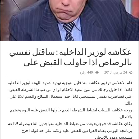
عكاشه لوزير الداخليه : ساقتل نفسي
بالرصاص اذا حاولت القبض علي
24 مارس، 2013
449 زيارة
قام الاعلامي توفيق عكاشه منذ قليل بتوجيه تهديد شديد اللهخه لوزير الداخليه
قائلا : اذا حاول رجالك من بتوع تنفيذ الاحكام او اي من ضباط الشرطه القبض
علي فساضرب نفسي بمسدسي فانا اجيد استعمال السلاح واقسم ثلاثا علي
ذلك.
ووجه عكاشه السباب لضباط الشرطه الذيم حاولوا القبض عليه اليوم ونعتهم
بالاندال.
وكان عكاشه قد فوجيء بعدد من ضباط الداخليه متواجدين اثناء وصوله لاذاعة
برنامجه اليومي بقناة الفراعين للقبض عليه ولكنه علي حد قوله اخرج
مسدسه وهدد بالانتحار.