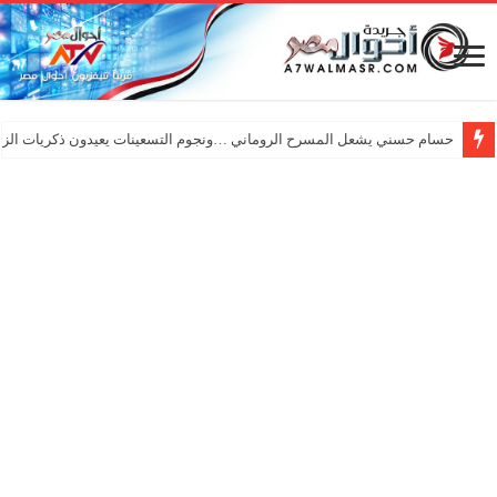
حسام حسني يشعل المسرح الروماني …ونجوم التسعينات يعيدون ذكريات الزم