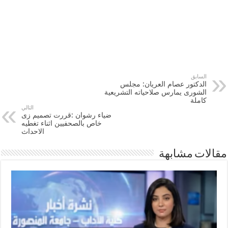
السابق
الدكتور عصام العريان: مجلس
الشورى يمارس صلاحياته التشريعية
كاملة
التالي
ضياء رشوان :قررت تصميم زى
خاص بالصحفيين اثناء تغطيه
الاحداث
مقالات مشابهة