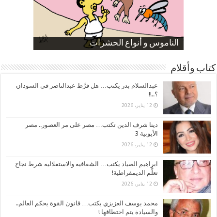
صورة كاركاتيرية
صورة كاركاتيرية
الناموس و أنواع الحشرات
الموظفين بعد ارتفاع الأسعار
ارتفاع نسبة الطلاق في مصر
كتاب وأقلام
عبدالسلام بدر يكتب… هل فرَّط عبدالناصر في السودان
؟..!!
12 يناير، 2026
دينا شرف الدين تكتب… مصر على مر العصور.. مصر
الأيوبية 3
12 يناير، 2026
ابراهيم الصياد يكتب… الشفافية والاستقلالية شرط نجاح
تعلُّم الديمقراطية!
12 يناير، 2026
محمد يوسف العزيزي يكتب… قانون القوة يحكم العالم..
والسيادة يتم اختطافها !