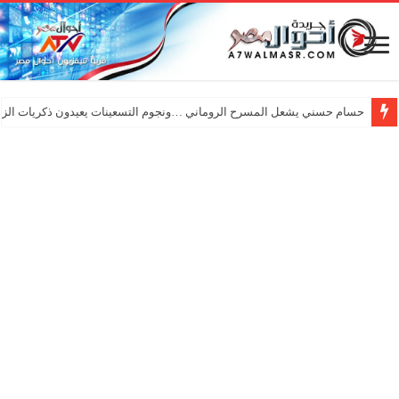
حسام حسني يشعل المسرح الروماني …ونجوم التسعينات يعيدون ذكريات الزم