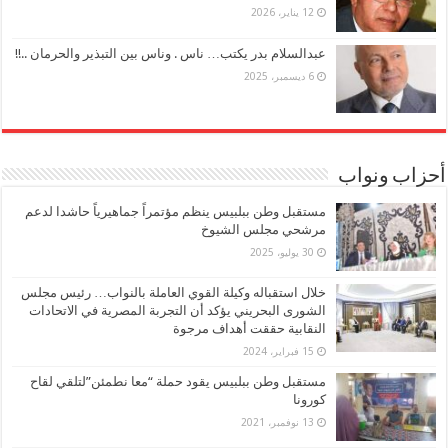
12 يناير، 2026
عبدالسلام بدر يكتب… ناس . وناس بين التبذير والحرمان ..!!
6 ديسمبر، 2025
أحزاب ونواب
مستقبل وطن ببلبيس ينظم مؤتمراً جماهيرياً حاشدا لدعم
مرشحي مجلس الشيوخ
30 يوليو، 2025
خلال استقباله وكيلة القوي العاملة بالنواب… رئيس مجلس
الشورى البحريني يؤكد أن التجربة المصرية في الاتحادات
النقابية حققت أهداف مرجوة
15 فبراير، 2024
مستقبل وطن ببلبيس يقود حملة “معا نطمئن”لتلقي لقاح
كورونا
13 نوفمبر، 2021