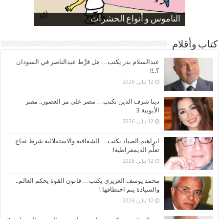
صورة كاركاتيرية
صورة كاركاتيرية
الناموس و أنواع الحشرات
الموظفين بعد ارتفاع الأسعار
ارتفاع نسبة الطلاق في مصر
كتاب وأقلام
عبدالسلام بدر يكتب… هل فرَّط عبدالناصر في السودان
؟..!!
12 يناير، 2026
دينا شرف الدين تكتب… مصر على مر العصور.. مصر
الأيوبية 3
12 يناير، 2026
ابراهيم الصياد يكتب… الشفافية والاستقلالية شرط نجاح
تعلُّم الديمقراطية!
12 يناير، 2026
محمد يوسف العزيزي يكتب… قانون القوة يحكم العالم..
والسيادة يتم اختطافها !
12 يناير، 2026