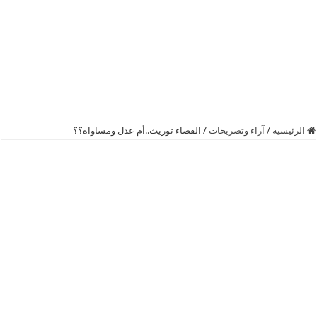
الرئيسية
/
آراء وتصريحات
/
القضاء توريث..أم عدل ومساواه؟؟