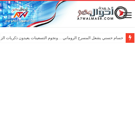
حسام حسني يشعل المسرح الروماني …ونجوم التسعينات يعيدون ذكريات الزم