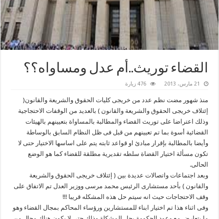
القضاء توريث..أم عدل ومساواه؟؟
21 مارس، 2013
476 زيارة
منذ شهور مضت نظم عدد من خريجى كليات الحقوق والشريعة والقانون(
إئتلاف خريجى الحقوق والشريعة والقانون ) بالعديد من الوقفات الاحتجاجية
وذلك اعتراضا على توريث القضاء والمطالبة بالمساواة بتعيينهم بالهيئات
القضائية أسوة بما تم تعيينهم من قبل فى ظل النظام السابق بالوساطة
وأيضا بالمطالبة بإقرار مبادئ او قواعد ثابته يتم على اساسها الاختيار حتى لا
تكون مسألة اختيار القضاة سلطه تقديرية مطلقة للقضاء كما هو الوضع
الحالى.
وبعد اجتماعات واتصالات عديدة بين ( إئتلاف خريجى الحقوق والشريعة
والقانون ) بأحد مستشارى الرئيس محمد مرسى ووزير العدل تم الاتفاق على
وقف الاحتجاجات حيث انه سيتم حل هذه المشكله قريبا !!!
وفى اثناء هذا تم اختيار ابناء للمستشارين ورؤساء المحاكم بمجال القضاء وهو
ما يتعارض مع وعود الحكومة بحل المشكلة وذلك حتى لا يكون هناك مجال من