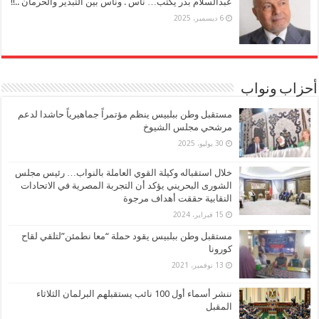
عبدالسلام بدر يكتب… ناس . وناس بين التبذير والحرمان ..!!
6 ديسمبر، 2025
أحزاب ونواب
مستقبل وطن ببلبيس ينظم مؤتمراً جماهيرياً حاشدا لدعم
مرشحي مجلس الشيوخ
30 يوليو، 2025
خلال استقباله وكيلة القوي العاملة بالنواب… رئيس مجلس
الشورى البحريني يؤكد أن التجربة المصرية في الاتحادات
النقابية حققت أهداف مرجوة
15 فبراير، 2024
مستقبل وطن ببلبيس يقود حملة “معا نطمئن”لتلقي لقاح
كورونا
13 نوفمبر، 2021
ننشر أسماء أول 100 نائب يستقبلهم البرلمان الثلاثاء
المقبل