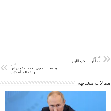
السابق
ماذا لو انسكب اللبن
التالي
ميرفت التلاووى :كلام الاخوان عن
وثيقة المرأة كذب
مقالات مشابهة