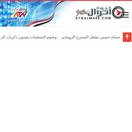
حسام حسني يشعل المسرح الروماني …ونجوم التسعينات يعيدون ذكريات الزم