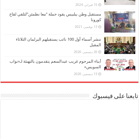
15 فبراير، 2024
مستقبل وطن ببلبيس يقود حملة “معا نطمئن”لتلقي لقاح
كورونا
13 نوفمبر، 2021
ننشر أسماء أول 100 نائب يستقبلهم البرلمان الثلاثاء
المقبل
20 ديسمبر، 2020
أبناء المرحوم غريب عبدالمنعم يتقدمون بالتهنئة لـ«نواب
السويس»
13 ديسمبر، 2020
تابعنا على فيسبوك