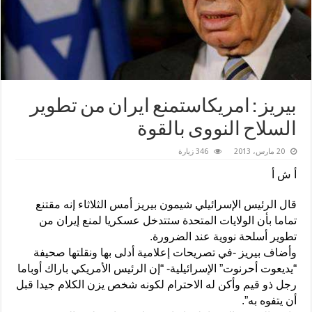
بيريز : امريكاستمنع ايران من تطوير
السلاح النووى بالقوة
20 مارس، 2013
346 زيارة
أ ش أ
قال الرئيس الإسرائيلي شيمون بيريز أمس الثلاثاء إنه مقتنع
تماما بأن الولايات المتحدة ستتدخل عسكريا لمنع إيران من
تطوير أسلحة نووية عند الضرورة.
وأضاف بيريز -في تصريحات إعلامية أدلى بها ونقلتها صحيفة
“يديعوت أحرنوت” الإسرائيلية- “إن الرئيس الأمريكي باراك أوباما
رجل ذو قيم وأكن له الاحترام لكونه شخص يزن الكلام جيدا قبل
أن يتفوه به”.