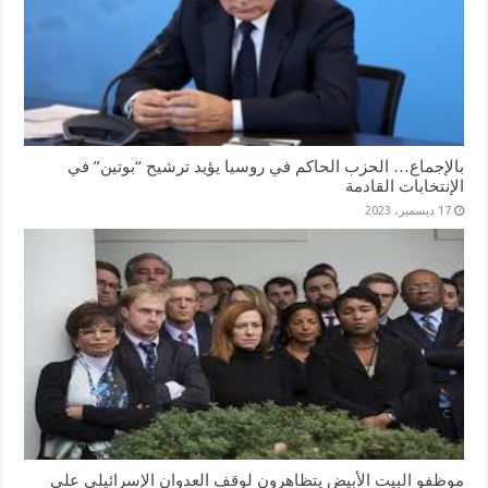
بالإجماع… الحزب الحاكم في روسيا يؤيد ترشيح “بوتين” في
الإنتخابات القادمة
17 ديسمبر، 2023
موظفو البيت الأبيض يتظاهرون لوقف العدوان الإسرائيلي على