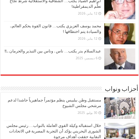
ابراهيم الصياد يكتب… الشفافية والاستقلالية شرط نجاح
تعلُّم الديمقراطية!
12 يناير، 2026
محمد يوسف العزيزي يكتب… قانون القوة يحكم العالم..
والسيادة يتم اختطافها !
12 يناير، 2026
عبدالسلام بدر يكتب… ناس . وناس بين التبذير والحرمان ..!!
6 ديسمبر، 2025
أحزاب ونواب
مستقبل وطن ببلبيس ينظم مؤتمراً جماهيرياً حاشدا لدعم
مرشحي مجلس الشيوخ
30 يوليو، 2025
خلال استقباله وكيلة القوي العاملة بالنواب… رئيس مجلس
الشورى البحريني يؤكد أن التجربة المصرية في الاتحادات
النقابية حققت أهداف مرجوة