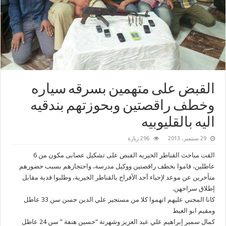
القبض على متهمين بسرقه سياره
وخطف راقصتين وبحوزتهم بندقيه
اليه بالقليوبيه
29 سبتمبر، 2013
296 زيارة
القت مباحث القناطر الخيريه القبض على تشكيل عصابى مكون من 6
عاطلين، قاموا بخطف راقصتين ووكيل مدرسة، واحتجازهم بسبب حضورهم
متأخرين عن موعد لإحياء أحد الأفراح بالقناطر الخيرية، وطلبوا فدية مقابل
إطلاق سراحهن.
كانا المجني عليهم اتهموا كلا من مستجير علي الدين حسن سن 33 عاطل
ومقيم ابو الغيط
كمال سمير إبراهيم علي عبد العزيز وشهرتة “حسين هنفة ” سن 24 عاطل