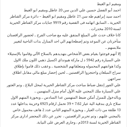
ومقيم ابو الغيط
احمد أبو الفضل حسين علي الدين سن 20 عاطل ومقيم ابو الغيط
احمد سيد إبراهيم طه سن 21 عاطل ومقيم ابو الغيط – دائرة مركز القناطر
الخيرية .. السابق اتهامه فى القضية رقم 9919 جنايات مركز القناطر الخيرية
لسنة 2010 مخدرات .
كانا خلاف حدث علي المبلغ المتفق عليه مع صاحب الفرح .. لحضور الراقصتان
متأخرتان عن الموعد وتم إصطحابهم الي احد المنازل بذات الناحية لتغيير
ملابسهم ..
إلا أنهم فوجئوا بقيام بعض الأشخاص بتهديدهم بالسلاح الآلي وقاموا بالإستيلاء
علي السيارة رقم 5942 د ل ماركة هيونداي اكسيل ذهبي اللون ملك الاول
وكذا هواتفهم المحموله ومتعلقاتهم الشخصية .. وعقب ذلك قاموا بإطلاق
سراح المبلغان واحتجزوا الراقصتين .. لحين إحضار مبلغ مالي مقابل اطلاق
سراحهن
علي الفور إنتقل ضباط مباحث مركز القناطر الخيرية لمحل البلاغ .. وتم العثور
علي السيارة ملك المجني عليه الأول أمام منزل المتهمين ..
وبالدخول للمنزل أمكن ضبط المتهمين عدا السادس .. وبحوزة المتهم الاول
سلاح ناري بندقية الية عيار 7.62 × 39 تحمل ارقام 6925 وخزينة بداخلها عدد
13 طلقة من ذات العيار .. وبحوزة المتهم الثاني عدد 2 هاتف محمول خاص
بالمجني عليهم ، وتم تحرير الراقصتين ، تحرر عن ذلك المحضر ادارى مركز
القناطر الخيرية لسنة 2013م ، وجارى العرض على النيابة.