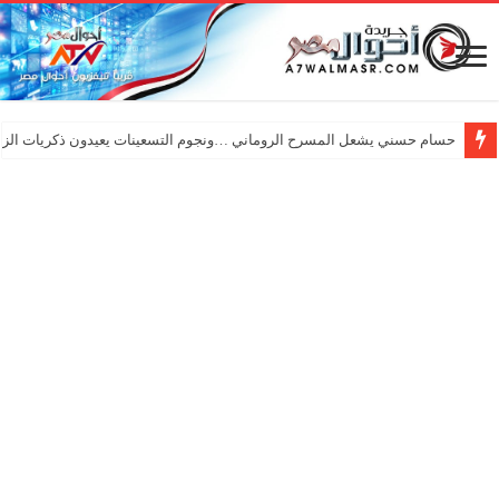
حسام حسني يشعل المسرح الروماني …ونجوم التسعينات يعيدون ذكريات الزم