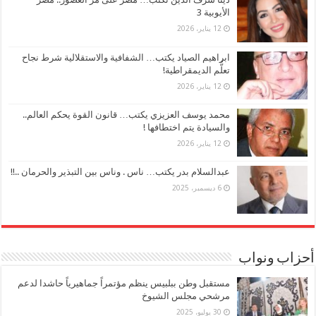
الأيوبية 3
12 يناير، 2026
ابراهيم الصياد يكتب… الشفافية والاستقلالية شرط نجاح
تعلُّم الديمقراطية!
12 يناير، 2026
محمد يوسف العزيزي يكتب… قانون القوة يحكم العالم..
والسيادة يتم اختطافها !
12 يناير، 2026
عبدالسلام بدر يكتب… ناس . وناس بين التبذير والحرمان ..!!
6 ديسمبر، 2025
أحزاب ونواب
مستقبل وطن ببلبيس ينظم مؤتمراً جماهيرياً حاشدا لدعم
مرشحي مجلس الشيوخ
30 يوليو، 2025