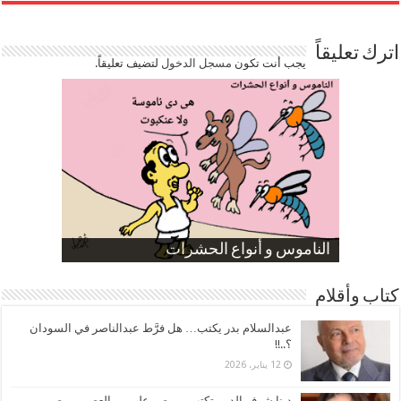
اترك تعليقاً
يجب أنت تكون
مسجل الدخول
لتضيف تعليقاً.
صورة كاركاتيرية
صورة كاركاتيرية
الناموس و أنواع الحشرات
الموظفين بعد ارتفاع الأسعار
ارتفاع نسبة الطلاق في مصر
كتاب وأقلام
عبدالسلام بدر يكتب… هل فرَّط عبدالناصر في السودان
؟..!!
12 يناير، 2026
دينا شرف الدين تكتب… مصر على مر العصور.. مصر