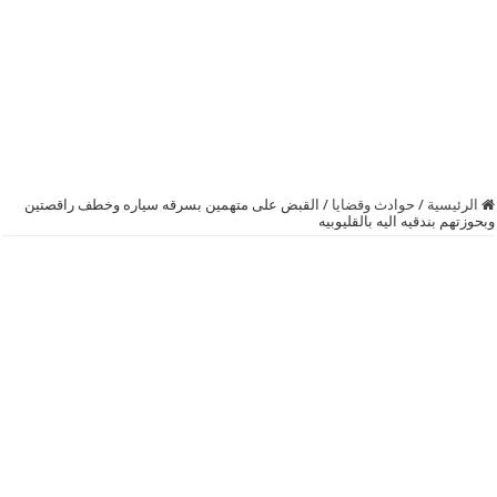
الرئيسية
/
حوادث وقضايا
/
القبض على متهمين بسرقه سياره وخطف راقصتين
وبحوزتهم بندقيه اليه بالقليوبيه