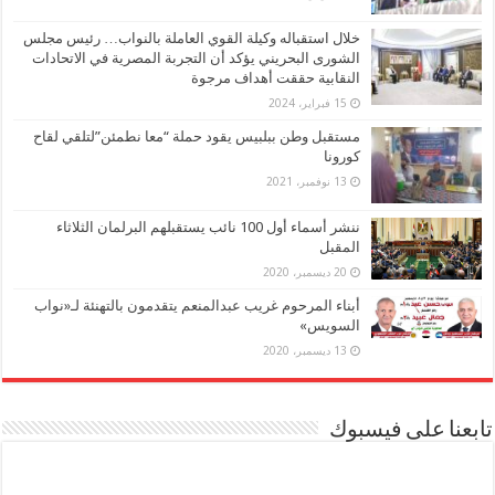
خلال استقباله وكيلة القوي العاملة بالنواب… رئيس مجلس
الشورى البحريني يؤكد أن التجربة المصرية في الاتحادات
النقابية حققت أهداف مرجوة
15 فبراير، 2024
مستقبل وطن ببلبيس يقود حملة “معا نطمئن”لتلقي لقاح
كورونا
13 نوفمبر، 2021
ننشر أسماء أول 100 نائب يستقبلهم البرلمان الثلاثاء
المقبل
20 ديسمبر، 2020
أبناء المرحوم غريب عبدالمنعم يتقدمون بالتهنئة لـ«نواب
السويس»
13 ديسمبر، 2020
تابعنا على فيسبوك