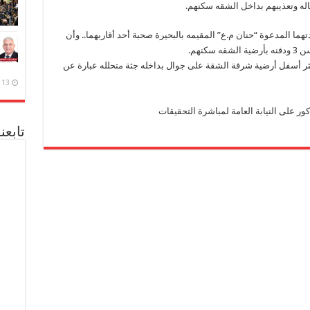
جاله وتعذيبهم بداخل الشقه سكنهم.
هما المدعوة “حنان م.ع” المقيمه بالبحيرة صحبة أحد أقاربهما.. وأن
كنهم.
عُثر أسفل أرضية شرفة الشقة على جوال بداخله جثة متحلله عبارة عن
13 ديسمبر، 2020
كور على النيابة العامة لمباشرة التحقيقات
تابعن