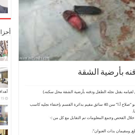
أحزا
فنه بأرضية الشقة
أهدا
قيامه بقتل نجله الطفل ودفنه بأرضية الشقة محل سكنه.)
15 فبراير، 2024
حيث ورد بلاغ لقسم شرطة سيدى جابر من المدعو “صلاح أ.ا” سن 40 سائق مقيم بدائرة القسم بإختفاء نجليه كاسب
خلال الفحص وجمع المعلومات تم التقابل مع كل من :-