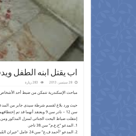
اب يقتل ابنه الطفل ويد
28 سبتمبر، 2013
283 زيارة
مباحث الإسكندرية تتمكن من ضبط أحد الأشخاص ل
سن 12 – نادر سن 9 ويعتقد أنهما قد تم إختطافهما.
إنتقلت ضباط البحث الجنائى لمنزل المذكور ومن 
1. المدعو “خ.ع.م” سن 38 تاجر.
2. المدعو “أحمد ف.ع” سن 24 عامل “جيران المُبلغ, ومقيمان بذات العنوان”.