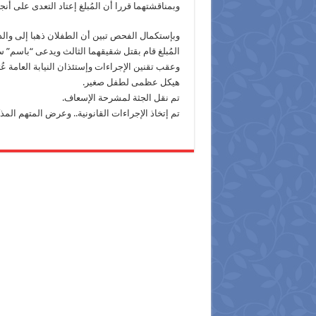
وبمناقشتهما قررا أن المُبلغ إعتاد التعدى على أن
وبإستكمال الفحص تبين أن الطفلان ذهبا إلى والدت
المُبلغ قام بقتل شقيقهما الثالث ويدعى “باسم” سن 3 ودفنه بأرضية الشقه س
وعقب تقنين الإجراءات وإستئذان النيابة العامة 
هيكل عظمى لطفل صغير.
تم نقل الجثة لمشرحة الإسعاف.
تم إتخاذ الإجراءات القانونية.. وعرض المتهم المذ