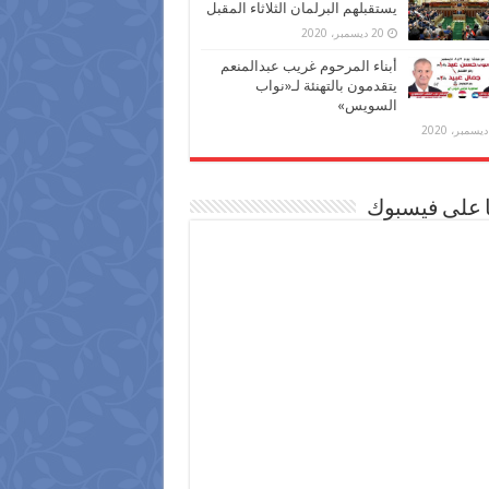
يستقبلهم البرلمان الثلاثاء المقبل
20 ديسمبر، 2020
أبناء المرحوم غريب عبدالمنعم
يتقدمون بالتهنئة لـ«نواب
السويس»
ا على فيسبوك