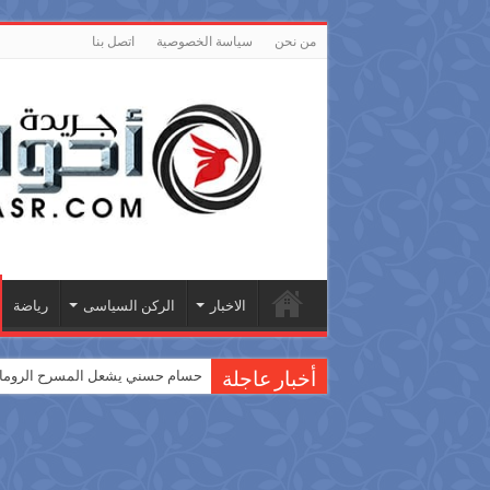
من نحن
سياسة الخصوصية
اتصل بنا
الاخبار
الركن السياسى
رياضة
حسام حسني يشعل المسرح الروماني
أخبار عاجلة