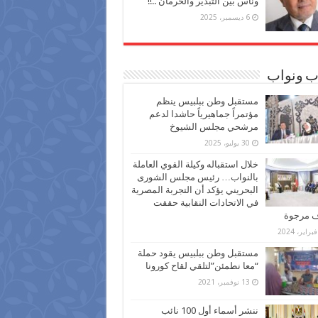
وناس بين التبذير والحرمان ..!!
6 ديسمبر، 2025
ب ونواب
مستقبل وطن ببلبيس ينظم
مؤتمراً جماهيرياً حاشدا لدعم
مرشحي مجلس الشيوخ
30 يوليو، 2025
خلال استقباله وكيلة القوي العاملة
بالنواب… رئيس مجلس الشورى
البحريني يؤكد أن التجربة المصرية
في الاتحادات النقابية حققت
ف مرجوة
مستقبل وطن ببلبيس يقود حملة
“معا نطمئن”لتلقي لقاح كورونا
13 نوفمبر، 2021
ننشر أسماء أول 100 نائب