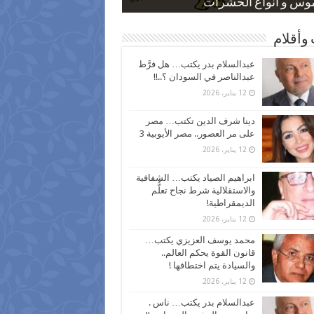
 كاركاتيرية
 كاركاتيرية
موس و أنواع الحشرات
ظفين بعد ارتفاع الأسعار
اع نسبة الطلاق في مصر
وأقلام
عبدالسلام بدر يكتب… هل فرَّط
عبدالناصر في السودان ؟..!!
12 يناير، 2026
دينا شرف الدين تكتب… مصر
على مر العصور.. مصر الأيوبية 3
12 يناير، 2026
ابراهيم الصياد يكتب… الشفافية
والاستقلالية شرط نجاح تعلُّم
الديمقراطية!
12 يناير، 2026
محمد يوسف العزيزي يكتب…
قانون القوة يحكم العالم..
والسيادة يتم اختطافها !
12 يناير، 2026
عبدالسلام بدر يكتب… ناس .