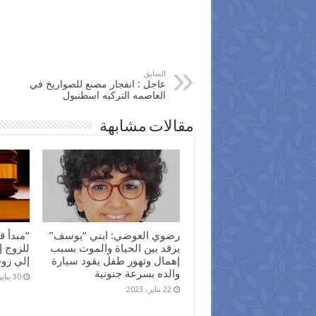
السابق
عاجل : انفجار مصنع للصواريخ في
العاصمه التركيه اسطنبول
مقالات مشابهة
رضوي العوضي: ابني “يوسف”
“مبدأ ق
يرقد بين الحياة والموت بسبب
للزوج إ
إهمال وتهور طفل يقود سيارة
إلي زو
والده بسرعة جنونية
30 يناير، 2022
22 يناير، 2023