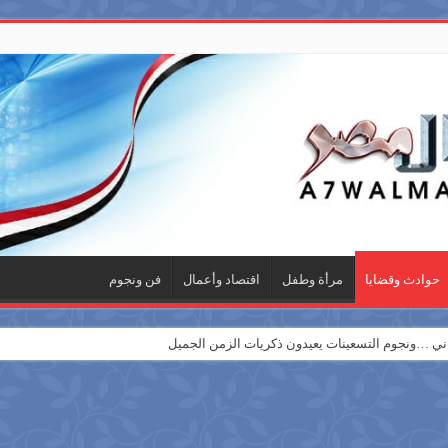
حوادث وقضايا
مرأة وطفل
اقتصاد وأعمال
فن ونجوم
 …ونجوم التسعينات يعيدون ذكريات الزمن الجميل