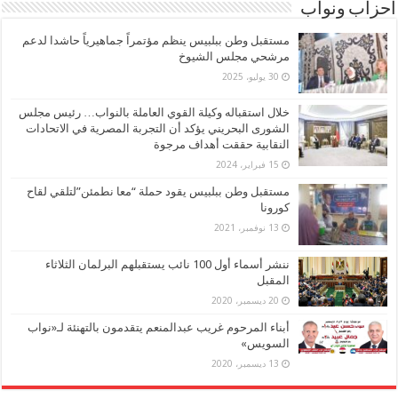
أحزاب ونواب
مستقبل وطن ببلبيس ينظم مؤتمراً جماهيرياً حاشدا لدعم
مرشحي مجلس الشيوخ
30 يوليو، 2025
خلال استقباله وكيلة القوي العاملة بالنواب… رئيس مجلس
الشورى البحريني يؤكد أن التجربة المصرية في الاتحادات
النقابية حققت أهداف مرجوة
15 فبراير، 2024
مستقبل وطن ببلبيس يقود حملة “معا نطمئن”لتلقي لقاح
كورونا
13 نوفمبر، 2021
ننشر أسماء أول 100 نائب يستقبلهم البرلمان الثلاثاء
المقبل
20 ديسمبر، 2020
أبناء المرحوم غريب عبدالمنعم يتقدمون بالتهنئة لـ«نواب
السويس»
13 ديسمبر، 2020