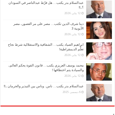
عبدالسلام بدر يكتب… هل فرَّط عبدالناصر في السودان
؟..!!
12 يناير، 2026
دينا شرف الدين تكتب… مصر على مر العصور.. مصر
الأيوبية 3
12 يناير، 2026
ابراهيم الصياد يكتب… الشفافية والاستقلالية شرط نجاح
تعلُّم الديمقراطية!
12 يناير، 2026
محمد يوسف العزيزي يكتب… قانون القوة يحكم العالم..
والسيادة يتم اختطافها !
12 يناير، 2026
عبدالسلام بدر يكتب… ناس . وناس بين التبذير والحرمان ..!!
6 ديسمبر، 2025