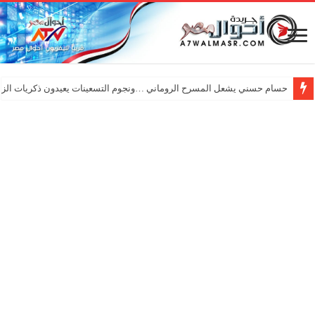
حسام حسني يشعل المسرح الروماني …ونجوم التسعينات يعيدون ذكريات الزم