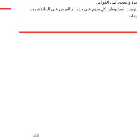
ة والتعدى على القوات .
 المتهمين المضبوطين كلٍ منهم على حده ، وبالعرض على النيابة قررت
يقات
التالي