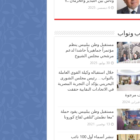
وناس بين التبذير والحرمان ..!!
6 ديسمبر، 2025
ب ونواب
مستقبل وطن ببلبيس ينظم
مؤتمراً جماهيرياً حاشدا لدعم
مرشحي مجلس الشيوخ
30 يوليو، 2025
خلال استقباله وكيلة القوي العاملة
بالنواب… رئيس مجلس الشورى
البحريني يؤكد أن التجربة المصرية
في الاتحادات النقابية حققت
ف مرجوة
مستقبل وطن ببلبيس يقود حملة
“معا نطمئن”لتلقي لقاح كورونا
13 نوفمبر، 2021
ننشر أسماء أول 100 نائب