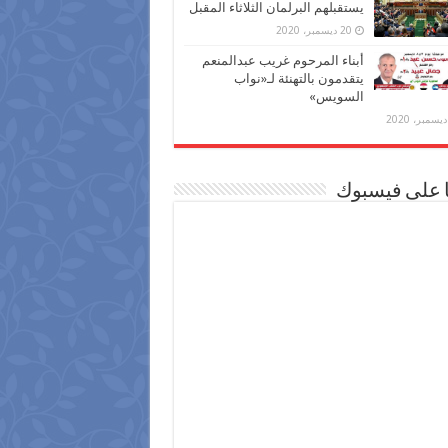
يستقبلهم البرلمان الثلاثاء المقبل
20 ديسمبر، 2020
أبناء المرحوم غريب عبدالمنعم
يتقدمون بالتهنئة لـ«نواب
السويس»
ا على فيسبوك