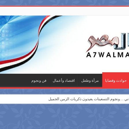
حوادث وقضايا
مرأة وطفل
اقتصاد وأعمال
فن ونجوم
 …ونجوم التسعينات يعيدون ذكريات الزمن الجميل