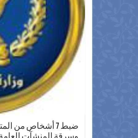
ضبط 7 أشخاص من ال
وسرقة المنشآت العامة