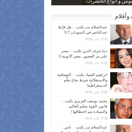
 كاركاتيرية
 كاركاتيرية
موس و أنواع الحشرات
ظفين بعد ارتفاع الأسعار
اع نسبة الطلاق في مصر
وأقلام
عبدالسلام بدر يكتب… هل فرَّط
عبدالناصر في السودان ؟..!!
12 يناير، 2026
دينا شرف الدين تكتب… مصر
على مر العصور.. مصر الأيوبية 3
12 يناير، 2026
ابراهيم الصياد يكتب… الشفافية
والاستقلالية شرط نجاح تعلُّم
الديمقراطية!
12 يناير، 2026
محمد يوسف العزيزي يكتب…
قانون القوة يحكم العالم..
والسيادة يتم اختطافها !
12 يناير، 2026
عبدالسلام بدر يكتب… ناس .