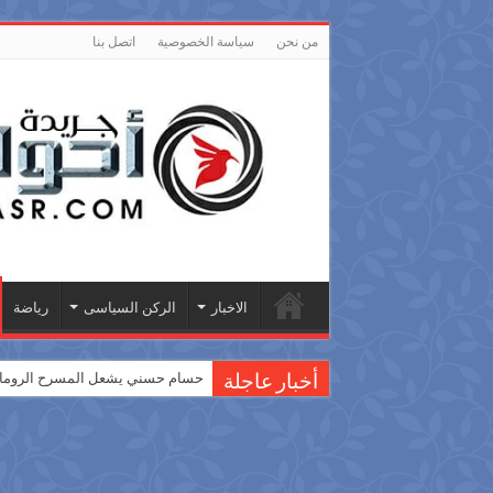
من نحن
سياسة الخصوصية
اتصل بنا
الاخبار
الركن السياسى
رياضة
حسام حسني يشعل المسرح الروماني
أخبار عاجلة