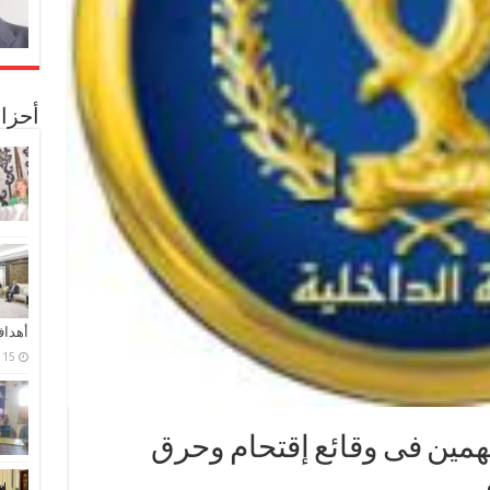
أحزا
أهدا
15 فبراير، 2024
متهمين فى وقائع إقتحام وحرق