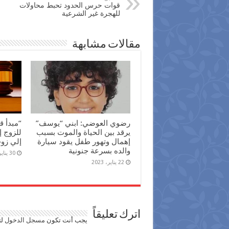
قوات حرس الحدود تحبط محاولات
للهجرة غير الشرعية
مقالات مشابهة
رضوي العوضي: ابني “يوسف”
“مبدأ ق
يرقد بين الحياة والموت بسبب
للزوج إ
إهمال وتهور طفل يقود سيارة
إلي زو
والده بسرعة جنونية
30 يناير، 2022
22 يناير، 2023
اترك تعليقاً
يجب أنت تكون
مسجل الدخول
لت