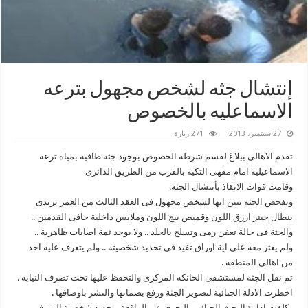
إنتشال جثه لشخص مجهول بترعه
الاسماعليه بالخصوص
27 سبتمبر، 2013
271 زيارة
تقدم الاهالى ببلاغ لقسم شرطة الخصوص بوجود جثة طافية بمياه ترعة
الاسماعيلية امام مقهى التكية بالقرب من الطريق الدائرى
وقامت قوات الانقاذ بأنتشال الجثه.
وبفحص الجثه تبين انها لشخص مجهول فى العقد الثالث من العمر يرتدى
بنطال جينز ازرق اللون وقميص بيج اللون وملابس داخلية حافى القدمين ..
والجثة فى حالة تعفن رمى وتسلخ بالجلد .. ولا يوجد ثمة اصابات ظاهرية ..
ولم يعثر معه على اية اوراق تفيد فى تحديد شخصيته .. ولم يتعرف عليه احد
من اهالى المنطقة .
تم نقل الجثة لمستشفى الخانكة المركزى والتحفظ عليها تحت تصرف النيابة .
اخطرت الادلة الجنائية لتصوير الجثة ورفع بصماتها والنشر باوصافها .
وكلفت ادارة البحث الجنائى بالتحرى عن الواقعة وتحديد شخصية المتوفى .