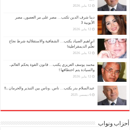
12 يناير، 2026
دينا شرف الدين تكتب… مصر على مر العصور.. مصر
الأيوبية 3
12 يناير، 2026
ابراهيم الصياد يكتب… الشفافية والاستقلالية شرط نجاح
تعلُّم الديمقراطية!
12 يناير، 2026
محمد يوسف العزيزي يكتب… قانون القوة يحكم العالم..
والسيادة يتم اختطافها !
12 يناير، 2026
عبدالسلام بدر يكتب… ناس . وناس بين التبذير والحرمان ..!!
6 ديسمبر، 2025
أحزاب ونواب