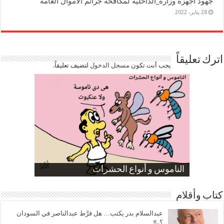
جهود أجهزة وزارة_الداخلية لمكافحة جرائم الأموال العامة
28 يناير، 2022
اترك تعليقاً
يجب أنت تكون
مسجل الدخول
لتضيف تعليقاً.
صورة كاركاتيرية
صورة كاركاتيرية
الناموس و أنواع الحشرات
الموظفين بعد ارتفاع الأسعار
ارتفاع نسبة الطلاق في مصر
كتاب وأقلام
عبدالسلام بدر يكتب… هل فرَّط عبدالناصر في السودان
؟..!!