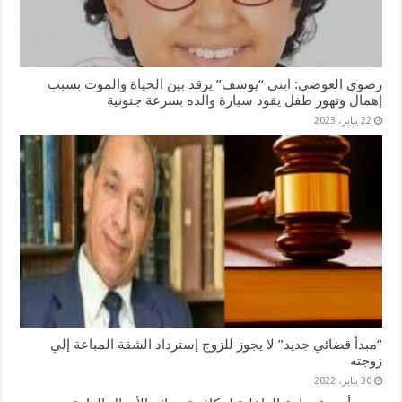
رضوي العوضي: ابني “يوسف” يرقد بين الحياة والموت بسبب
إهمال وتهور طفل يقود سيارة والده بسرعة جنونية
22 يناير، 2023
“مبدأ قضائي جديد” لا يجوز للزوج إسترداد الشقة المباعة إلي
زوجته
30 يناير، 2022