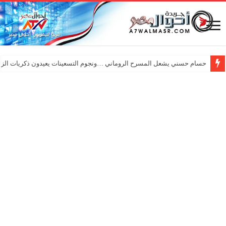
حسام حسني يشعل المسرح الروماني …ونجوم التسعينات يعيدون ذكريات الزم