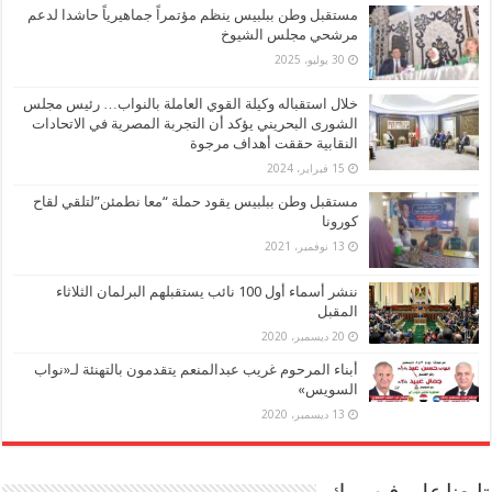
مستقبل وطن ببلبيس ينظم مؤتمراً جماهيرياً حاشدا لدعم
مرشحي مجلس الشيوخ
30 يوليو، 2025
خلال استقباله وكيلة القوي العاملة بالنواب… رئيس مجلس
الشورى البحريني يؤكد أن التجربة المصرية في الاتحادات
النقابية حققت أهداف مرجوة
15 فبراير، 2024
مستقبل وطن ببلبيس يقود حملة “معا نطمئن”لتلقي لقاح
كورونا
13 نوفمبر، 2021
ننشر أسماء أول 100 نائب يستقبلهم البرلمان الثلاثاء
المقبل
20 ديسمبر، 2020
أبناء المرحوم غريب عبدالمنعم يتقدمون بالتهنئة لـ«نواب
السويس»
13 ديسمبر، 2020