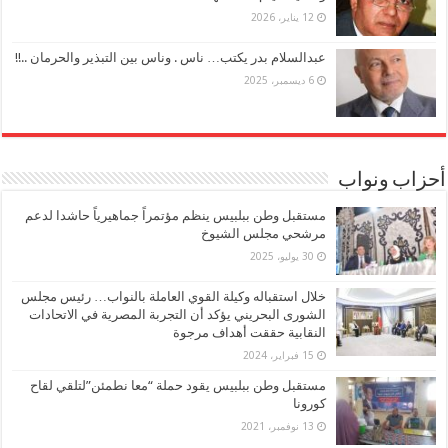
12 يناير، 2026
عبدالسلام بدر يكتب… ناس . وناس بين التبذير والحرمان ..!!
6 ديسمبر، 2025
أحزاب ونواب
مستقبل وطن ببلبيس ينظم مؤتمراً جماهيرياً حاشدا لدعم
مرشحي مجلس الشيوخ
30 يوليو، 2025
خلال استقباله وكيلة القوي العاملة بالنواب… رئيس مجلس
الشورى البحريني يؤكد أن التجربة المصرية في الاتحادات
النقابية حققت أهداف مرجوة
15 فبراير، 2024
مستقبل وطن ببلبيس يقود حملة “معا نطمئن”لتلقي لقاح
كورونا
13 نوفمبر، 2021