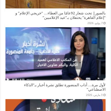
بالصور| تحت شعار 92عامًا من العطاء… “خريجي الإعلام” و
“إعلام القاهرة” يحتفلان بـ”عيد الإعلاميين”
7 يوليو، 2026
لأول مرة… أداب المنضورة تطلق نشرة أخبار بـ”الذكاء
الاصطناعي”
3 مارس، 2026