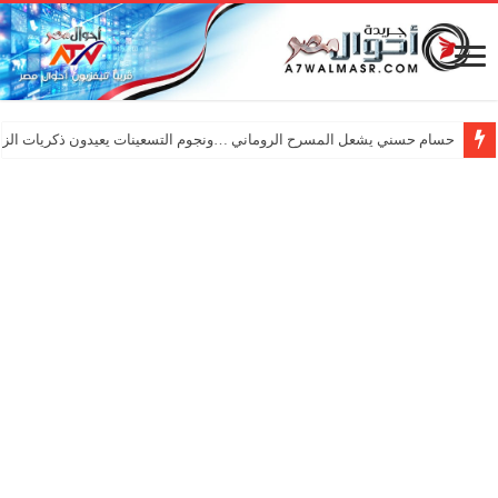
حسام حسني يشعل المسرح الروماني …ونجوم التسعينات يعيدون ذكريات الزم