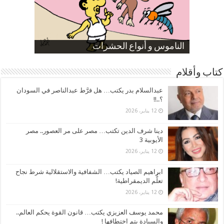
صورة كاركاتيرية
صورة كاركاتيرية
الناموس و أنواع الحشرات
الموظفين بعد ارتفاع الأسعار
ارتفاع نسبة الطلاق في مصر
كتاب وأقلام
عبدالسلام بدر يكتب… هل فرَّط عبدالناصر في السودان
؟..!!
12 يناير، 2026
دينا شرف الدين تكتب… مصر على مر العصور.. مصر
الأيوبية 3
12 يناير، 2026
ابراهيم الصياد يكتب… الشفافية والاستقلالية شرط نجاح
تعلُّم الديمقراطية!
12 يناير، 2026
محمد يوسف العزيزي يكتب… قانون القوة يحكم العالم..
والسيادة يتم اختطافها !