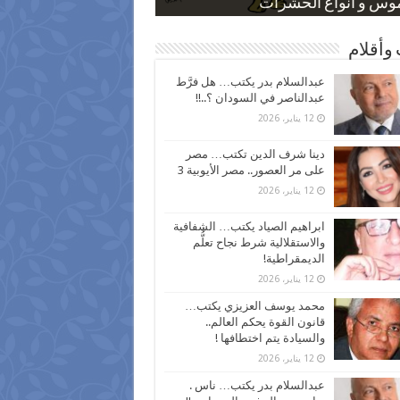
 كاركاتيرية
 كاركاتيرية
موس و أنواع الحشرات
ظفين بعد ارتفاع الأسعار
اع نسبة الطلاق في مصر
وأقلام
عبدالسلام بدر يكتب… هل فرَّط
عبدالناصر في السودان ؟..!!
12 يناير، 2026
دينا شرف الدين تكتب… مصر
على مر العصور.. مصر الأيوبية 3
12 يناير، 2026
ابراهيم الصياد يكتب… الشفافية
والاستقلالية شرط نجاح تعلُّم
الديمقراطية!
12 يناير، 2026
محمد يوسف العزيزي يكتب…
قانون القوة يحكم العالم..
والسيادة يتم اختطافها !
12 يناير، 2026
عبدالسلام بدر يكتب… ناس .