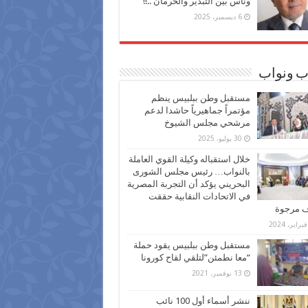
وناس بين التبذير والحرمان ..!!
6 ديسمبر، 2025
ب ونواب
مستقبل وطن ببلبيس ينظم
مؤتمراً جماهيرياً حاشدا لدعم
مرشحي مجلس الشيوخ
30 يوليو، 2025
خلال استقباله وكيلة القوي العاملة
بالنواب… رئيس مجلس الشورى
البحريني يؤكد أن التجربة المصرية
في الاتحادات النقابية حققت
ف مرجوة
مستقبل وطن ببلبيس يقود حملة
“معا نطمئن”لتلقي لقاح كورونا
13 نوفمبر، 2021
ننشر أسماء أول 100 نائب