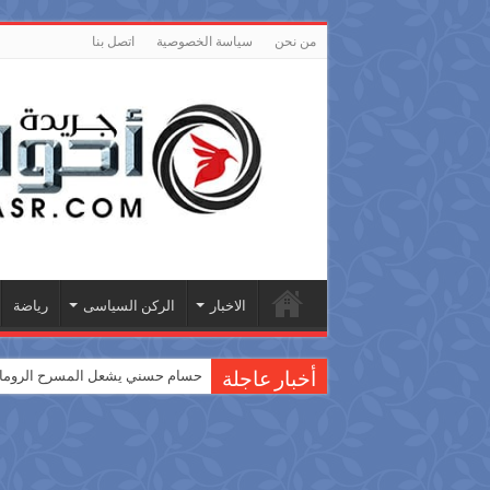
من نحن
سياسة الخصوصية
اتصل بنا
الاخبار
الركن السياسى
رياضة
حسام حسني يشعل المسرح الروماني
أخبار عاجلة