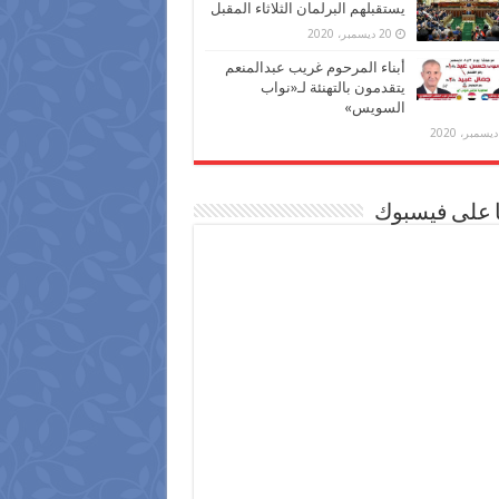
يستقبلهم البرلمان الثلاثاء المقبل
20 ديسمبر، 2020
أبناء المرحوم غريب عبدالمنعم
يتقدمون بالتهنئة لـ«نواب
السويس»
ا على فيسبوك