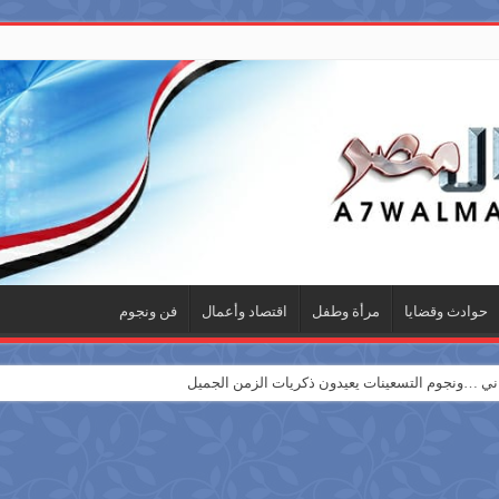
حوادث وقضايا
مرأة وطفل
اقتصاد وأعمال
فن ونجوم
 …ونجوم التسعينات يعيدون ذكريات الزمن الجميل