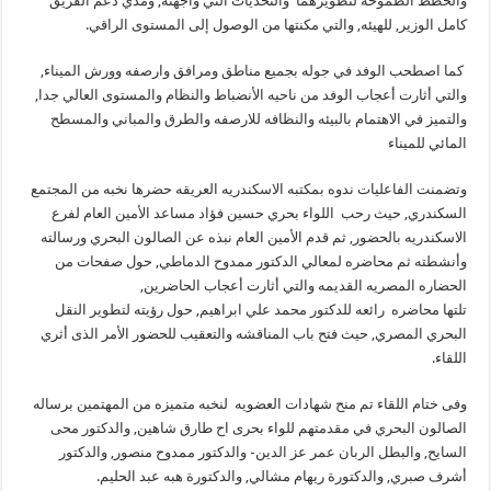
والخطط الطموحه لتطويرهما والتحديات التي واجهته, ومدي دعم الفريق
كامل الوزير, للهيئه, والتي مكنتها من الوصول إلى المستوى الراقي.
كما اصطحب الوفد في جوله بجميع مناطق ومرافق وارصفه وورش الميناء,
والتي أثارت أعجاب الوفد من ناحيه الأنضباط والنظام والمستوى العالي جدا,
والتميز في الاهتمام بالبيئه والنظافه للارصفه والطرق والمباني والمسطح
المائي للميناء
وتضمنت الفاعليات ندوه بمكتبه الاسكندريه العريقه حضرها نخبه من المجتمع
السكندري, حيث رحب اللواء بحري حسين فؤاد مساعد الأمين العام لفرع
الاسكندريه بالحضور, ثم قدم الأمين العام نبذه عن الصالون البحري ورسالته
وأنشطته ثم محاضره لمعالي الدكتور ممدوح الدماطي, حول صفحات من
الحضاره المصريه القديمه والتي أثارت أعجاب الحاضرين,
تلتها محاضره رائعه للدكتور محمد علي ابراهيم, حول رؤيته لتطوير النقل
البحري المصري, حيث فتح باب المناقشه والتعقيب للحضور الأمر الذى أثري
اللقاء.
وفى ختام اللقاء تم منح شهادات العضويه لنخبه متميزه من المهتمين برساله
الصالون البحري في مقدمتهم للواء بحرى اح طارق شاهين, والدكتور محى
السايح, والبطل الربان عمر عز الدين- والدكتور ممدوح منصور, والدكتور
أشرف صبري, والدكتورة ريهام مشالي, والدكتورة هبه عبد الحليم.