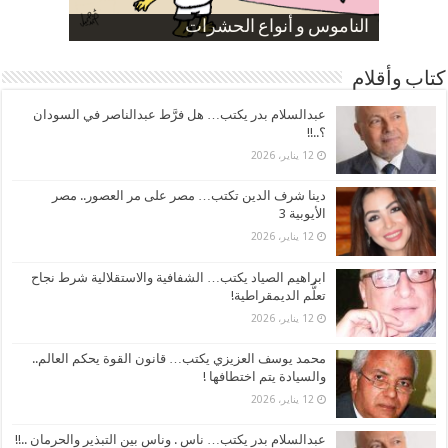
صورة كاركاتيرية
صورة كاركاتيرية
الناموس و أنواع الحشرات
الموظفين بعد ارتفاع الأسعار
ارتفاع نسبة الطلاق في مصر
كتاب وأقلام
عبدالسلام بدر يكتب… هل فرَّط عبدالناصر في السودان
؟..!!
12 يناير، 2026
دينا شرف الدين تكتب… مصر على مر العصور.. مصر
الأيوبية 3
12 يناير، 2026
ابراهيم الصياد يكتب… الشفافية والاستقلالية شرط نجاح
تعلُّم الديمقراطية!
12 يناير، 2026
محمد يوسف العزيزي يكتب… قانون القوة يحكم العالم..
والسيادة يتم اختطافها !
12 يناير، 2026
عبدالسلام بدر يكتب… ناس . وناس بين التبذير والحرمان ..!!