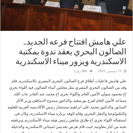
علي هامش افتتاح فرعه الجديد..
الصالون البحري يعقد ندوة بمكتبة
الاسكندرية ويزور ميناء الاسكندرية
13 ديسمبر، 2020
866 زيارة
علي هامش فاعليات أطلاق فرع الصالون البحري المصري بالاسكندريه, قام
وفد من الصالون البحري المصري مثل مجلس أمناء الصالون فيه اللواء بحري
اح محمود متولي الأمين العام, واللواء بحري اح محمد عبد القادر جاب الله,
مساعد الأمين العام لفرع بورسعيد, والدكتور ممدوح الدماطي وزير الآثار
السابق, والدكتور محمد علي ابراهيم مستشار رئيس الأكاديميه العربيه للعلوم
والتكنولوجيا والنقل البحري, وقام الوفد بزياره ميناء الاسكندريه, وكان في
استقباله اللواء بحري اح طارق شاهين رئيس هيئه ميناء الأسكندريه, وبرفقته
نخبه من كبار معاونيه, حيث قام بعرض تقديمي لمينائي الاسكندريه والدخيله