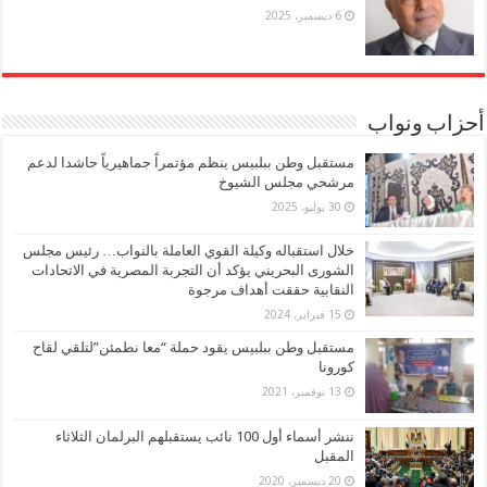
6 ديسمبر، 2025
أحزاب ونواب
مستقبل وطن ببلبيس ينظم مؤتمراً جماهيرياً حاشدا لدعم
مرشحي مجلس الشيوخ
30 يوليو، 2025
خلال استقباله وكيلة القوي العاملة بالنواب… رئيس مجلس
الشورى البحريني يؤكد أن التجربة المصرية في الاتحادات
النقابية حققت أهداف مرجوة
15 فبراير، 2024
مستقبل وطن ببلبيس يقود حملة “معا نطمئن”لتلقي لقاح
كورونا
13 نوفمبر، 2021
ننشر أسماء أول 100 نائب يستقبلهم البرلمان الثلاثاء
المقبل
20 ديسمبر، 2020