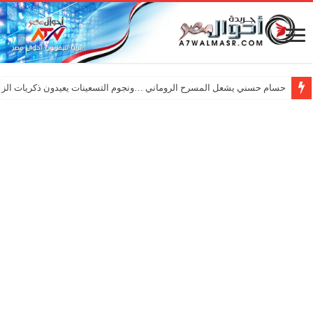
حسام حسني يشعل المسرح الروماني …ونجوم التسعينات يعيدون ذكريات الزم