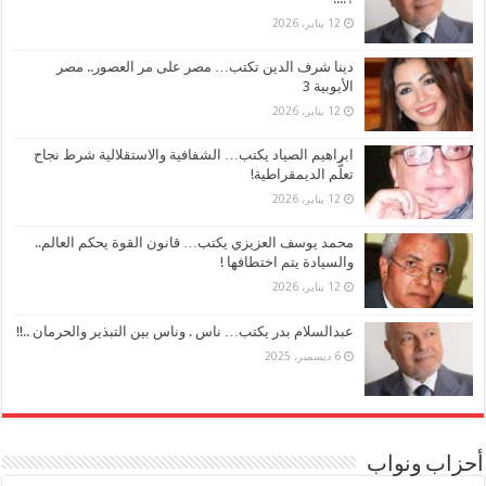
12 يناير، 2026
دينا شرف الدين تكتب… مصر على مر العصور.. مصر
الأيوبية 3
12 يناير، 2026
ابراهيم الصياد يكتب… الشفافية والاستقلالية شرط نجاح
تعلُّم الديمقراطية!
12 يناير، 2026
محمد يوسف العزيزي يكتب… قانون القوة يحكم العالم..
والسيادة يتم اختطافها !
12 يناير، 2026
عبدالسلام بدر يكتب… ناس . وناس بين التبذير والحرمان ..!!
6 ديسمبر، 2025
أحزاب ونواب