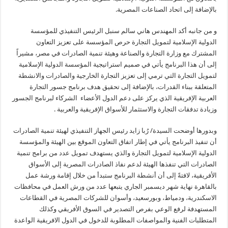
بالإضافة إلى اتحاد الصناعات المصرية.
و من جانبه أكد المهندس هاني سالم سنبل الرئيس التنفيذي للمؤسسة
الدولية الإسلامية لتمويل التجارة حرص المؤسسة على تعزيز التعاون
المشترك مع وزارة التجارة والصناعة وهيئة تنمية الصادرات في مصر، مشيراً
إلى أن هذا البرنامج يأتي في صميم استراتيجية المؤسسة الدولية الإسلامية
لتمويل التجارة التي ترمي إلى تعزيز التجارة الخارجية والصادرات والانشطة
المتعلقة ببناء القدرات، بالإضافة إلى تحقيق هدف برنامج جسور التجارة
العربية الإفريقية الذي يركز على دعم الدول الأعضاء الشركاء لبرنامج الجسور
وزيادة تدفقات التجارة والاستثمار للأسواق الإفريقية والعربية .
وبدورها أوضحت السيدة/ رُبا زايد رئيس الجهاز التنفيذي لهيئة تنمية الصادرات
أن تنفيذ البرنامج يأتي في إطار اتفاق التعاون الموقع بين الهيئة والمؤسسة
الدولية الإسلامية لتمويل التجارة والذي يستهدف تمويل عدد من برامج تنمية
الصادرات التي تنفذها الهيئة لدعم نفاذ الصادرات المصرية إلى الأسواق
الأفريقية، لافتةً إلى أن أنشطة البرنامج ستبدأ من خلال إقامة ورشة عمل
بالقاهرة نهاية شهر ديسمبر الجاري يتبعها عدد من ورش العمل في محافظات
الاسكندرية، ودمياط، وبورسعيد، وأسوان للشركات المصرية في القطاعات
المستهدفة لرفع الوعي بفرص التصدير في السوق الأفريقي وكذلك
المتطلبات الفنية والمواصفات المطلوبة للدخول في الدول الافريقية الواعدة