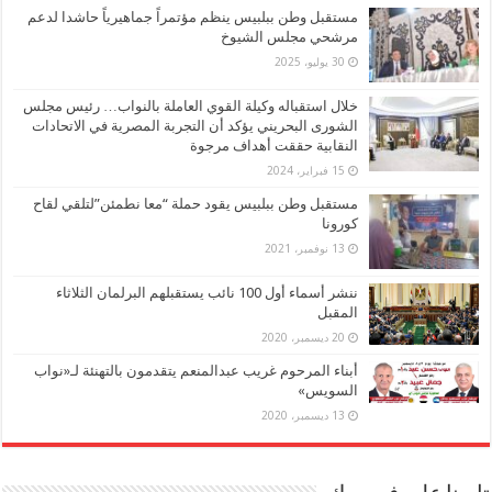
مستقبل وطن ببلبيس ينظم مؤتمراً جماهيرياً حاشدا لدعم
مرشحي مجلس الشيوخ
30 يوليو، 2025
خلال استقباله وكيلة القوي العاملة بالنواب… رئيس مجلس
الشورى البحريني يؤكد أن التجربة المصرية في الاتحادات
النقابية حققت أهداف مرجوة
15 فبراير، 2024
مستقبل وطن ببلبيس يقود حملة “معا نطمئن”لتلقي لقاح
كورونا
13 نوفمبر، 2021
ننشر أسماء أول 100 نائب يستقبلهم البرلمان الثلاثاء
المقبل
20 ديسمبر، 2020
أبناء المرحوم غريب عبدالمنعم يتقدمون بالتهنئة لـ«نواب
السويس»
13 ديسمبر، 2020