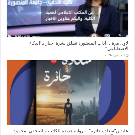
لأول مرة… أداب المنضورة تطلق نشرة أخبار بـ”الذكاء
الاصطناعي”
3 مارس، 2026
عابدين”سعادة حائرة”… رواية جديدة للكاتب والصحفي. محمود