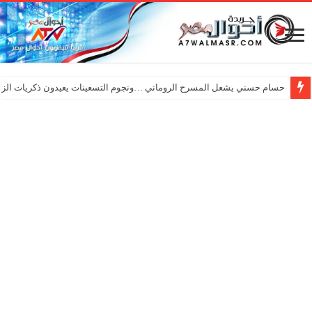
حسام حسني يشعل المسرح الروماني …ونجوم التسعينات يعيدون ذكريات الزم