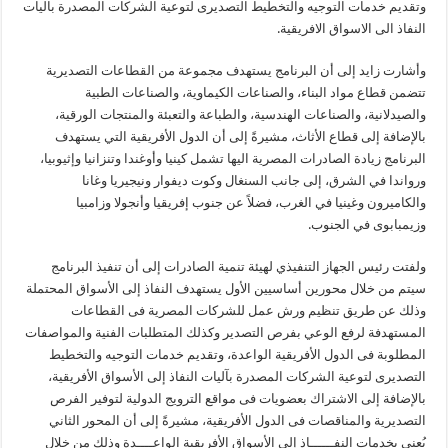
وتقديم خدمات التوجيه والتخطيط التصديرى لتوعية الشركات المصدرة باليات
النفاذ الى الاسواق الافريقية.
وأشارت زايد إلى أن البرنامج يستهدف مجموعة من القطاعات التصديرية
تتضمن قطاع مواد البناء، والصناعات الكيماوية، والصناعات الطبية
والصيدلانية، والصناعات الهندسية، والطباعة والتعبئة والمنتجات الورقية،
بالإضافة إلى قطاع الأثاث، مشيرةً إلى أن الدول الأفريقية التي يستهدف
البرنامج زيادة الصادرات المصرية اليها تشمل كينيا وأوغندا وتنزانيا وإثيوبيا،
ورواندا في الشرق، إلى جانب السنغال وكوت ديفوار ونيجيريا وغانا
والكاميرون وغينيا في الغرب، فضلاً عن جنوب إفريقيا وأنجولا وزامبيا
وزيمبابوى في الجنوب.
ولفتت رئيس الجهاز التنفيذي لهيئة تنمية الصادرات إلى أن تنفيذ البرنامج
سيتم من خلال محورين أساسيين الأول يستهدف النفاذ إلى الأسواق المحتملة
وذلك عن طريق تنظيم ورش عمل للشركات المصرية فى القطاعات
المستهدفة لرفع الوعي بفرص التصدير وكذلك المتطلبات الفنية والمواصفات
المطلوبة فى الدول الأفريقية الواعدة، وتقديم خدمات التوجيه والتخطيط
التصديرى لتوعية الشركات المصدرة بآليات النفاذ إلى الأسواق الأفريقية،
بالإضافة إلى الاشتراك بعضويات فى مواقع الترويج الدولية لتوفير الفرص
التصديرية والمناقصات فى الدول الأفريقية، مشيرةً إلى أن المحور الثاني
يُعنى بخدمات النفــــــاذ إلى الأسواق الأفريقية الواعــــدة وذلك من خلال