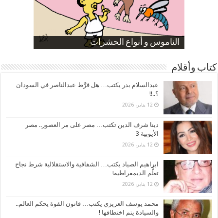
صورة كاركاتيرية
صورة كاركاتيرية
الناموس و أنواع الحشرات
الموظفين بعد ارتفاع الأسعار
ارتفاع نسبة الطلاق في مصر
كتاب وأقلام
عبدالسلام بدر يكتب… هل فرَّط عبدالناصر في السودان
؟..!!
12 يناير، 2026
دينا شرف الدين تكتب… مصر على مر العصور.. مصر
الأيوبية 3
12 يناير، 2026
ابراهيم الصياد يكتب… الشفافية والاستقلالية شرط نجاح
تعلُّم الديمقراطية!
12 يناير، 2026
محمد يوسف العزيزي يكتب… قانون القوة يحكم العالم..
والسيادة يتم اختطافها !