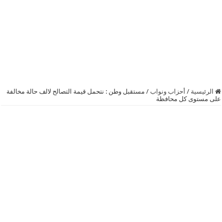
الرئيسية
/
أحزاب ونواب
/
مستقبل وطن : نتحمل قيمة التصالح لالف حالة مخالفة
على مستوى كل محافظة