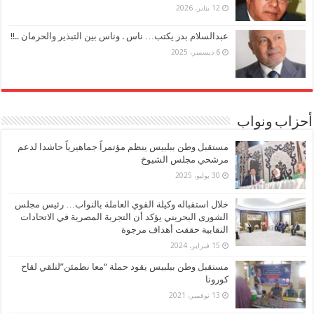
12 يناير، 2026
عبدالسلام بدر يكتب… ناس . وناس بين التبذير والحرمان ..!!
6 ديسمبر، 2025
أحزاب ونواب
مستقبل وطن ببلبيس ينظم مؤتمراً جماهيرياً حاشدا لدعم
مرشحي مجلس الشيوخ
30 يوليو، 2025
خلال استقباله وكيلة القوي العاملة بالنواب… رئيس مجلس
الشورى البحريني يؤكد أن التجربة المصرية في الاتحادات
النقابية حققت أهداف مرجوة
15 فبراير، 2024
مستقبل وطن ببلبيس يقود حملة “معا نطمئن”لتلقي لقاح
كورونا
13 نوفمبر، 2021