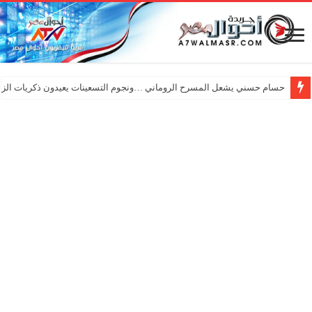
حسام حسني يشعل المسرح الروماني …ونجوم التسعينات يعيدون ذكريات الزم