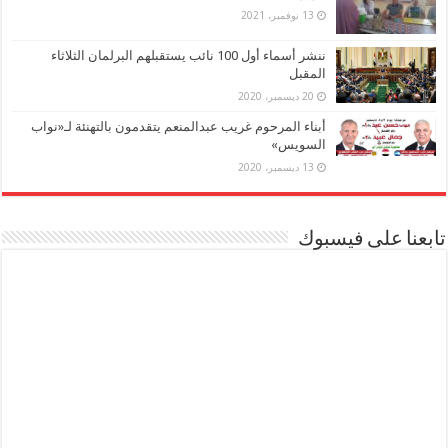
13 نوفمبر، 2021
ننشر أسماء أول 100 نائب يستقبلهم البرلمان الثلاثاء
المقبل
20 ديسمبر، 2020
أبناء المرحوم غريب عبدالمنعم يتقدمون بالتهنئة لـ«نواب
السويس»
13 ديسمبر، 2020
تابعنا على فيسبوك