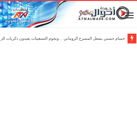
حسام حسني يشعل المسرح الروماني …ونجوم التسعينات يعيدون ذكريات الزم