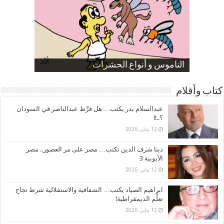
صورة كاركاتيرية
صورة كاركاتيرية
الناموس و أنواع الحشرات
الموظفين بعد ارتفاع الأسعار
ارتفاع نسبة الطلاق في مصر
كتاب وأقلام
عبدالسلام بدر يكتب… هل فرَّط عبدالناصر في السودان
؟..!!
12 يناير، 2026
دينا شرف الدين تكتب… مصر على مر العصور.. مصر
الأيوبية 3
12 يناير، 2026
ابراهيم الصياد يكتب… الشفافية والاستقلالية شرط نجاح
تعلُّم الديمقراطية!
12 يناير، 2026