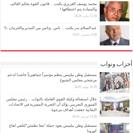
محمد يوسف العزيزي يكتب… قانون القوة يحكم العالم..
والسيادة يتم اختطافها !
12 يناير، 2026
عبدالسلام بدر يكتب… ناس . وناس بين التبذير والحرمان ..!!
6 ديسمبر، 2025
أحزاب ونواب
مستقبل وطن ببلبيس ينظم مؤتمراً جماهيرياً حاشدا لدعم
مرشحي مجلس الشيوخ
30 يوليو، 2025
خلال استقباله وكيلة القوي العاملة بالنواب… رئيس مجلس
الشورى البحريني يؤكد أن التجربة المصرية في الاتحادات
النقابية حققت أهداف مرجوة
15 فبراير، 2024
مستقبل وطن ببلبيس يقود حملة “معا نطمئن”لتلقي لقاح
كورونا