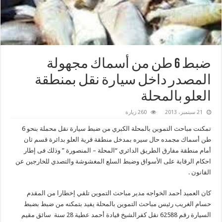
ضبط 6 طن من أسماك مجهولة
المصدر داخل سيارة نقل بمنطقة
العلو بالمحلة
21 سبتمبر، 2013
260 زيارة
تمكنت مباحث التموين بالمحلة الكبري من ضبط سيارة نقل محملة بنحو 6
طن أسماك مجمده حال سيره بمدخل منطقة قرية العلو بدائرة قسم ثان
أمام منطقة مفارق الطريق الدائري “المحلة – المنصورة ” وذلك فى إطار
احكام الرقابة على الأسواق وضبط السلع المغشوشة والتصدي للخارجين عن
القانون .
كان العميد أحمد الخواجه مدير مباحث التموين تلقي إخطارا من المقدم
حسام الغريب رئيس مباحث التموين بالمحلة يفيد بتمكنه من ضبط بضبط
السيارة رقم 62588 نقل كفرالشيخ قيادة أحمد عطية 28 سنة سائق مقيم