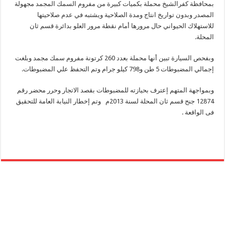
بمحافظة كفرالشيخ محملة بكميات كبيرة من مفروم السمك المجمد مجهولة
المصدر وبدون تواريخ انتاج ومدة الصلاحية ويشتبه في عدم صلاحيتها
للاستهلاك الحيواني حال مرورها أمام نقطة مرور العلو بدائرة قسم ثان
المحلة.
وبفحص السيارة تبين أنها محملة بعدد 260 كرتونة مفروم سمك مجمد وبلغت
إجمالي المضبوطات 5 طن و798 كيلو جرام وتم التحفظ علي المضبوطات.
وبمواجهة المتهم إعترف بحيازته للمضبوطات بقصد الاتجار وحرر محضر رقم
12874 جنح قسم ثان المحلة لسنة 2013م وتم إخطار النيابة العامة للتحقيق
فى الواقعة .