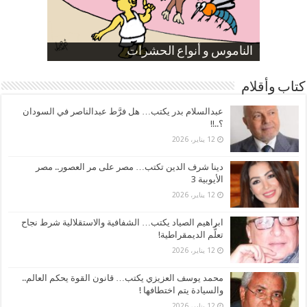
صورة كاركاتيرية
صورة كاركاتيرية
الناموس و أنواع الحشرات
الموظفين بعد ارتفاع الأسعار
ارتفاع نسبة الطلاق في مصر
كتاب وأقلام
عبدالسلام بدر يكتب… هل فرَّط عبدالناصر في السودان
؟..!!
12 يناير، 2026
دينا شرف الدين تكتب… مصر على مر العصور.. مصر
الأيوبية 3
12 يناير، 2026
ابراهيم الصياد يكتب… الشفافية والاستقلالية شرط نجاح
تعلُّم الديمقراطية!
12 يناير، 2026
محمد يوسف العزيزي يكتب… قانون القوة يحكم العالم..
والسيادة يتم اختطافها !
12 يناير، 2026