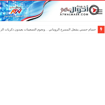
حسام حسني يشعل المسرح الروماني …ونجوم التسعينات يعيدون ذكريات الزم