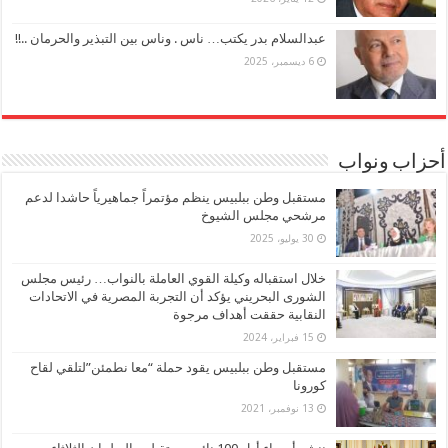
عبدالسلام بدر يكتب… ناس . وناس بين التبذير والحرمان ..!!
6 ديسمبر، 2025
أحزاب ونواب
مستقبل وطن ببلبيس ينظم مؤتمراً جماهيرياً حاشدا لدعم
مرشحي مجلس الشيوخ
30 يوليو، 2025
خلال استقباله وكيلة القوي العاملة بالنواب… رئيس مجلس
الشورى البحريني يؤكد أن التجربة المصرية في الاتحادات
النقابية حققت أهداف مرجوة
15 فبراير، 2024
مستقبل وطن ببلبيس يقود حملة “معا نطمئن”لتلقي لقاح
كورونا
13 نوفمبر، 2021