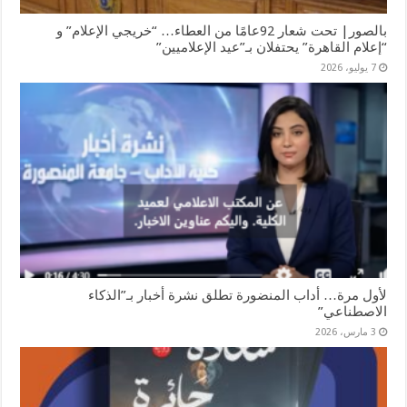
بالصور| تحت شعار 92عامًا من العطاء… “خريجي الإعلام” و
“إعلام القاهرة” يحتفلان بـ”عيد الإعلاميين”
7 يوليو، 2026
لأول مرة… أداب المنضورة تطلق نشرة أخبار بـ”الذكاء
الاصطناعي”
3 مارس، 2026