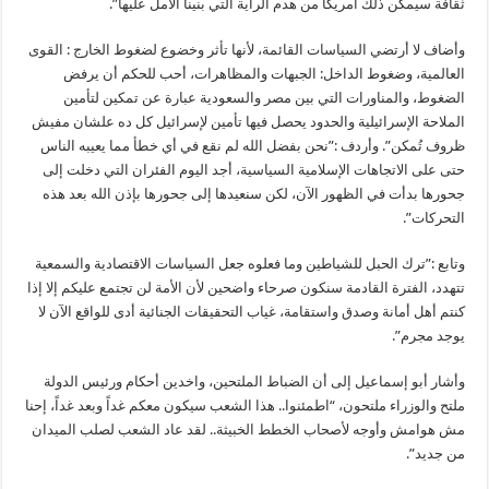
ثقافة سيمكن ذلك أمريكا من هدم الراية التي بنينا الأمل عليها”.
وأضاف لا أرتضي السياسات القائمة، لأنها تأثر وخضوع لضغوط الخارج : القوى
العالمية، وضغوط الداخل: الجبهات والمظاهرات، أحب للحكم أن يرفض
الضغوط، والمناورات التي بين مصر والسعودية عبارة عن تمكين لتأمين
الملاحة الإسرائيلية والحدود يحصل فيها تأمين لإسرائيل كل ده علشان مفيش
ظروف تُمكن”. وأردف :”نحن بفضل الله لم نقع في أي خطأ مما يعيبه الناس
حتى على الاتجاهات الإسلامية السياسية، أجد اليوم الفئران التي دخلت إلى
جحورها بدأت في الظهور الآن، لكن سنعيدها إلى جحورها بإذن الله بعد هذه
التحركات”.
وتابع :”ترك الحبل للشياطين وما فعلوه جعل السياسات الاقتصادية والسمعية
تتهدد، الفترة القادمة سنكون صرحاء واضحين لأن الأمة لن تجتمع عليكم إلا إذا
كنتم أهل أمانة وصدق واستقامة، غياب التحقيقات الجنائية أدى للواقع الآن لا
يوجد مجرم”.
وأشار أبو إسماعيل إلى أن الضباط الملتحين، واخدين أحكام ورئيس الدولة
ملتح والوزراء ملتحون، “اطمئنوا.. هذا الشعب سيكون معكم غداً وبعد غداً، إحنا
مش هوامش وأوجه لأصحاب الخطط الخبيثة.. لقد عاد الشعب لصلب الميدان
من جديد”.