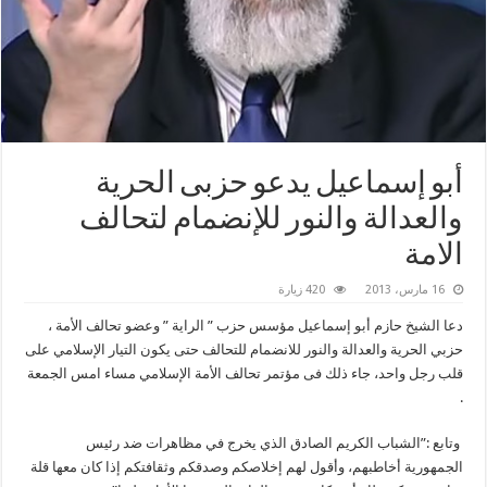
أبو إسماعيل يدعو حزبى الحرية
والعدالة والنور للإنضمام لتحالف
الامة
16 مارس، 2013
420 زيارة
دعا الشيخ حازم أبو إسماعيل مؤسس حزب ” الراية ” وعضو تحالف الأمة ،
حزبي الحرية والعدالة والنور للانضمام للتحالف حتى يكون التيار الإسلامي على
قلب رجل واحد، جاء ذلك فى مؤتمر تحالف الأمة الإسلامي مساء امس الجمعة
.
وتابع :”الشباب الكريم الصادق الذي يخرج في مظاهرات ضد رئيس
الجمهورية أخاطبهم، وأقول لهم إخلاصكم وصدقكم وثقافتكم إذا كان معها قلة