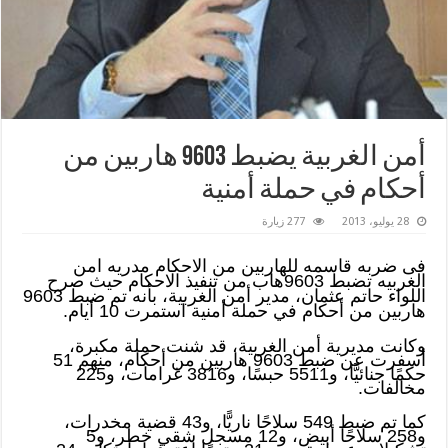
أمن الغربية يضبط 9603 هاربين من
أحكام في حملة أمنية
28 يوليو، 2013
277 زيارة
فى ضربه قاسمه للهاربين من الاحكام مدريه امن
الغربيه تضبط 9603هاب من تنفيذ الاحكام حيث صرح
اللواء حاتم عثمان، مدير أمن الغربية، بأنه تم ضبط 9603
هاربين من أحكام في حملة أمنية استمرت 10 أيام.
وكانت مديرية أمن الغربية، قد شنت حملة مكبرة،
أسفرت عن ضبط 9603 هاربين من أحكام، منهم 51
حكمًا جنائيًّا، و5511 حبسًا، و3816 غرامات، و225
مخالفات.
كما تم ضبط 549 سلاحًا ناريًّا، و43 قضية مخدرات،
و258 سلاحًا أبيض، و12 مسجل شقي خطر، و5