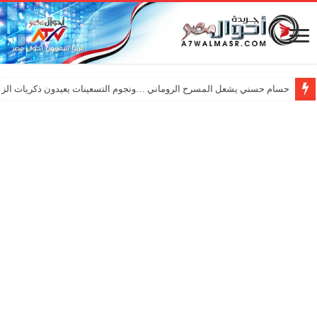
حسام حسني يشعل المسرح الروماني …ونجوم التسعينات يعيدون ذكريات الزم