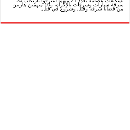
تشكيلات عصابية بعدد 21 متهمًا اعترفوا بارتكاب 24
سرقة سيارات وسرقات بالإكراه، و10 متهمين هاربين
من قضايا سرقة وقتل وشروع في قتل.