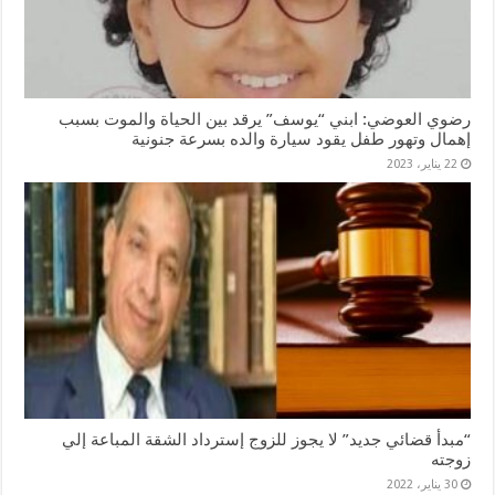
رضوي العوضي: ابني “يوسف” يرقد بين الحياة والموت بسبب
إهمال وتهور طفل يقود سيارة والده بسرعة جنونية
22 يناير، 2023
“مبدأ قضائي جديد” لا يجوز للزوج إسترداد الشقة المباعة إلي
زوجته
30 يناير، 2022