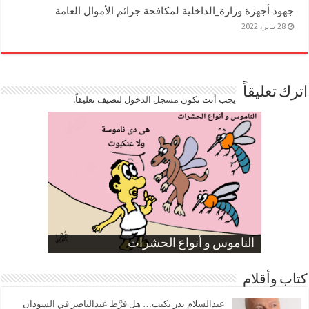
جهود أجهزة وزارة_الداخلية لمكافحة جرائم الأموال العامة
28 يناير، 2022
اترك تعليقاً
يجب أنت تكون
مسجل الدخول
لتضيف تعليقاً.
صورة كاركاتيرية
صورة كاركاتيرية
الناموس و أنواع الحشرات
الموظفين بعد ارتفاع الأسعار
ارتفاع نسبة الطلاق في مصر
كتاب وأقلام
عبدالسلام بدر يكتب… هل فرَّط عبدالناصر في السودان