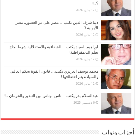
؟..!!
12 يناير، 2026
دينا شرف الدين تكتب… مصر على مر العصور.. مصر
الأيوبية 3
12 يناير، 2026
ابراهيم الصياد يكتب… الشفافية والاستقلالية شرط نجاح
تعلُّم الديمقراطية!
12 يناير، 2026
محمد يوسف العزيزي يكتب… قانون القوة يحكم العالم..
والسيادة يتم اختطافها !
12 يناير، 2026
عبدالسلام بدر يكتب… ناس . وناس بين التبذير والحرمان ..!!
6 ديسمبر، 2025
أحزاب ونواب