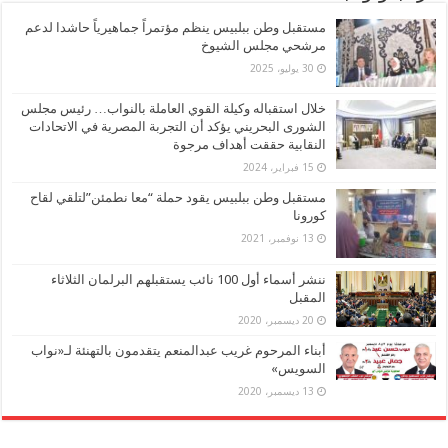
مستقبل وطن ببلبيس ينظم مؤتمراً جماهيرياً حاشدا لدعم
مرشحي مجلس الشيوخ
30 يوليو، 2025
خلال استقباله وكيلة القوي العاملة بالنواب… رئيس مجلس
الشورى البحريني يؤكد أن التجربة المصرية في الاتحادات
النقابية حققت أهداف مرجوة
15 فبراير، 2024
مستقبل وطن ببلبيس يقود حملة “معا نطمئن”لتلقي لقاح
كورونا
13 نوفمبر، 2021
ننشر أسماء أول 100 نائب يستقبلهم البرلمان الثلاثاء
المقبل
20 ديسمبر، 2020
أبناء المرحوم غريب عبدالمنعم يتقدمون بالتهنئة لـ«نواب
السويس»
13 ديسمبر، 2020