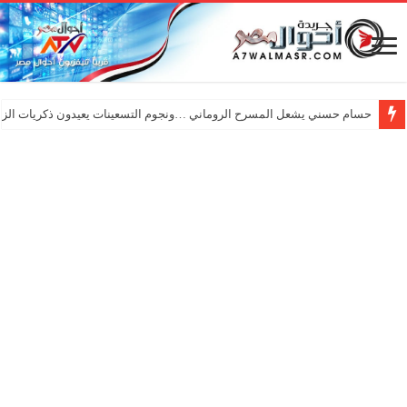
حسام حسني يشعل المسرح الروماني …ونجوم التسعينات يعيدون ذكريات الزم