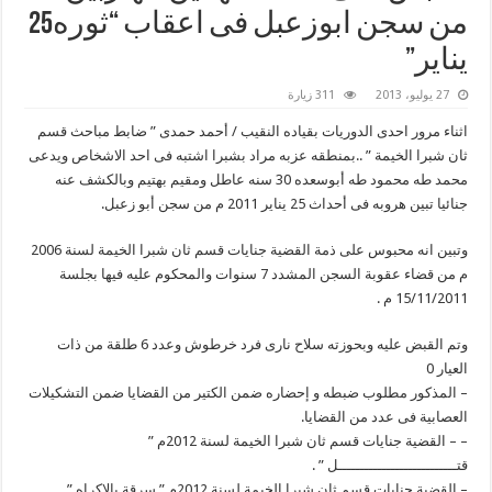
من سجن ابوزعبل فى اعقاب “ثوره25
يناير”
27 يوليو، 2013
311 زيارة
اثناء مرور احدى الدوريات بقياده النقيب / أحمد حمدى ” ضابط مباحث قسم
ثان شبرا الخيمة ” ..بمنطقه عزبه مراد بشبرا اشتبه فى احد الاشخاص ويدعى
محمد طه محمود طه أبوسعده 30 سنه عاطل ومقيم بهتيم وبالكشف عنه
جنائيا تبين هروبه فى أحداث 25 يناير 2011 م من سجن أبو زعبل.
وتبين انه محبوس على ذمة القضية جنايات قسم ثان شبرا الخيمة لسنة 2006
م من قضاء عقوبة السجن المشدد 7 سنوات والمحكوم عليه فيها بجلسة
15/11/2011 م .
وتم القبض عليه وبحوزته سلاح نارى فرد خرطوش وعدد 6 طلقة من ذات
العيار 0
– المذكور مطلوب ضبطه و إحضاره ضمن الكتير من القضايا ضمن التشكيلات
العصابية فى عدد من القضايا.
– – القضية جنايات قسم ثان شبرا الخيمة لسنة 2012م ”
قتـــــــــــــــــــــــــــل ” .
– القضية جنايات قسم ثان شبرا الخيمة لسنة 2012م ” سرقة بالإكراه ” .