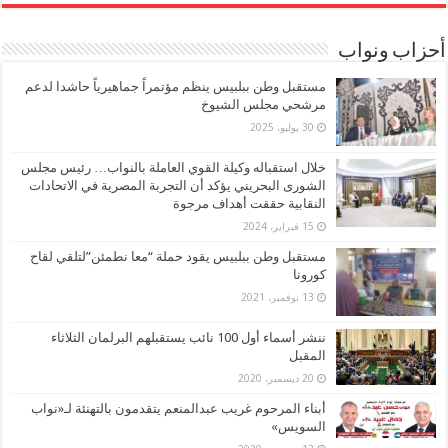
أحزاب ونواب
مستقبل وطن ببلبيس ينظم مؤتمراً جماهيرياً حاشدا لدعم
مرشحي مجلس الشيوخ
30 يوليو، 2025
خلال استقباله وكيلة القوي العاملة بالنواب… رئيس مجلس
الشورى البحريني يؤكد أن التجربة المصرية في الاتحادات
النقابية حققت أهداف مرجوة
15 فبراير، 2024
مستقبل وطن ببلبيس يقود حملة “معا نطمئن”لتلقي لقاح
كورونا
13 نوفمبر، 2021
ننشر أسماء أول 100 نائب يستقبلهم البرلمان الثلاثاء
المقبل
20 ديسمبر، 2020
أبناء المرحوم غريب عبدالمنعم يتقدمون بالتهنئة لـ«نواب
السويس»