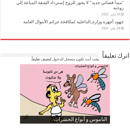
“مبدأ قضائي جديد” لا يجوز للزوج إسترداد الشقة المباعة إلي
زوجته
30 يناير، 2022
جهود أجهزة وزارة_الداخلية لمكافحة جرائم الأموال العامة
28 يناير، 2022
اترك تعليقاً
يجب أنت تكون
مسجل الدخول
لتضيف تعليقاً.
صورة كاركاتيرية
صورة كاركاتيرية
الناموس و أنواع الحشرات
الموظفين بعد ارتفاع الأسعار
ارتفاع نسبة الطلاق في مصر