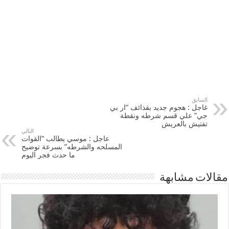
السابق
غاجل : هجوم جديد بقذائف “ار بي
جي” علي قسم شرطه ونقطة
تفتيش بالعريش
التالي
عاجل : موسي يطالب “القوات
المسلحه والشرطه” بسرعة توضيح
ما حدث فجر اليوم
مقالات مشابهة