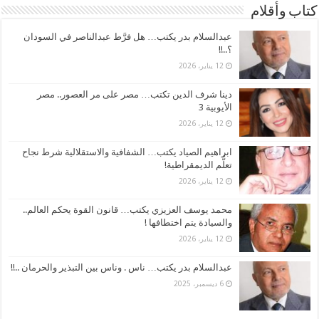
كتاب وأقلام
عبدالسلام بدر يكتب… هل فرَّط عبدالناصر في السودان
؟..!!
12 يناير، 2026
دينا شرف الدين تكتب… مصر على مر العصور.. مصر
الأيوبية 3
12 يناير، 2026
ابراهيم الصياد يكتب… الشفافية والاستقلالية شرط نجاح
تعلُّم الديمقراطية!
12 يناير، 2026
محمد يوسف العزيزي يكتب… قانون القوة يحكم العالم..
والسيادة يتم اختطافها !
12 يناير، 2026
عبدالسلام بدر يكتب… ناس . وناس بين التبذير والحرمان ..!!
6 ديسمبر، 2025