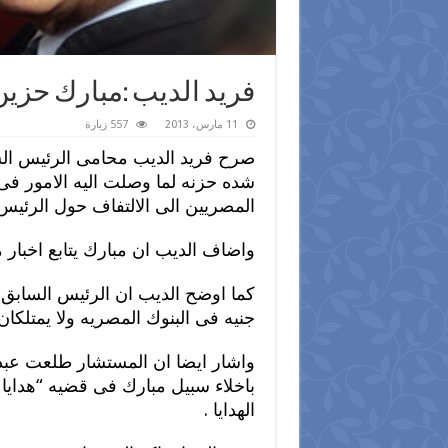
فريد الديب :مبارك حزي
11 مارس، 2013
557 زيارة
صرح فريد الديب محامى الرئيس ال
شده حزنه لما وصلت اليه الامور ف
المصريين الى الالتفاف حول الرئي
واضاف الديب ان مبارك يتابع اخبار 
جنيه فى البنوك المصريه ولا يمتلكا
واشار ايضا ان المستشار طلعت عبد ا
باخلاء سبيل مبارك فى قضيه “هدايا 
الهدايا .