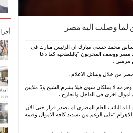
ن لما وصلت اليه مصر
أحزا
سابق محمد حسنى ميارك ان الرئيس مبارك فى
ى مصر ووصف المخربون “بالبلطجيه كما دعا
س مرسى .
مصر من خلال وسائل الاعلام .
كما اوضح الديب ان الرئيس السابق وحرمه لا يملكان سوى فيلا بشرم الشيخ و5 ملايين
أهدا
ن اموال اخرى فى الداخل والخارج .
15 فبراير، 2024
لله النائب العام المصرى لم يصدر قرار حتى الان
الاهرام “على الرغم من تسديد كافه الاموال وقيمه