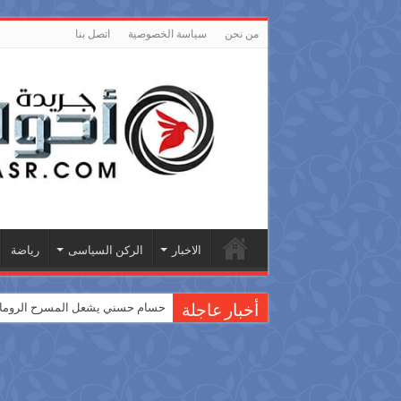
من نحن
سياسة الخصوصية
اتصل بنا
الاخبار
الركن السياسى
رياضة
حسام حسني يشعل المسرح الروماني
أخبار عاجلة