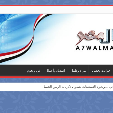
حوادث وقضايا
مرأة وطفل
اقتصاد وأعمال
فن ونجوم
 …ونجوم التسعينات يعيدون ذكريات الزمن الجميل