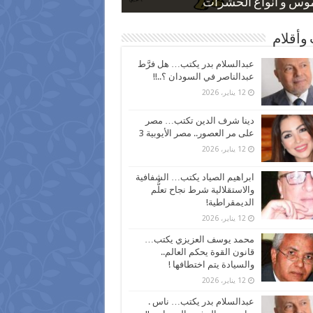
 كاركاتيرية
 كاركاتيرية
موس و أنواع الحشرات
ظفين بعد ارتفاع الأسعار
اع نسبة الطلاق في مصر
وأقلام
عبدالسلام بدر يكتب… هل فرَّط
عبدالناصر في السودان ؟..!!
12 يناير، 2026
دينا شرف الدين تكتب… مصر
على مر العصور.. مصر الأيوبية 3
12 يناير، 2026
ابراهيم الصياد يكتب… الشفافية
والاستقلالية شرط نجاح تعلُّم
الديمقراطية!
12 يناير، 2026
محمد يوسف العزيزي يكتب…
قانون القوة يحكم العالم..
والسيادة يتم اختطافها !
12 يناير، 2026
عبدالسلام بدر يكتب… ناس .