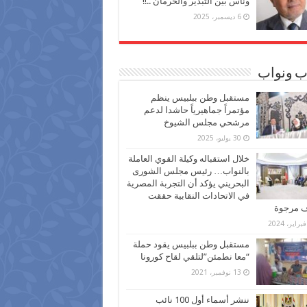
وناس بين التبذير والحرمان ..!!
6 ديسمبر، 2025
ب ونواب
مستقبل وطن ببلبيس ينظم
مؤتمراً جماهيرياً حاشدا لدعم
مرشحي مجلس الشيوخ
30 يوليو، 2025
خلال استقباله وكيلة القوي العاملة
بالنواب… رئيس مجلس الشورى
البحريني يؤكد أن التجربة المصرية
في الاتحادات النقابية حققت
ف مرجوة
مستقبل وطن ببلبيس يقود حملة
“معا نطمئن”لتلقي لقاح كورونا
13 نوفمبر، 2021
ننشر أسماء أول 100 نائب