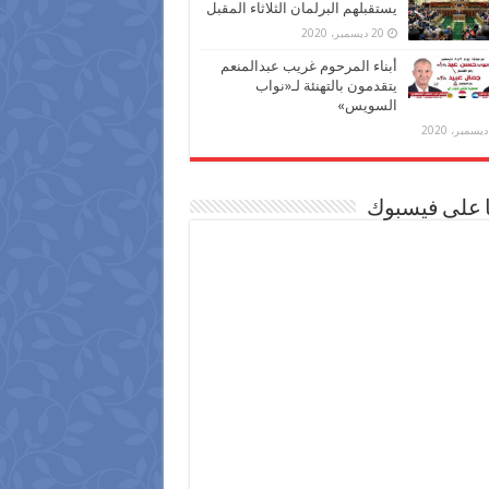
يستقبلهم البرلمان الثلاثاء المقبل
20 ديسمبر، 2020
أبناء المرحوم غريب عبدالمنعم
يتقدمون بالتهنئة لـ«نواب
السويس»
ا على فيسبوك