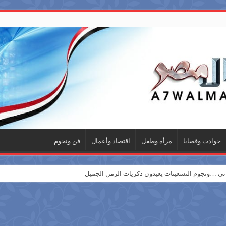
حوادث وقضايا
مرأة وطفل
اقتصاد وأعمال
فن ونجوم
 …ونجوم التسعينات يعيدون ذكريات الزمن الجميل