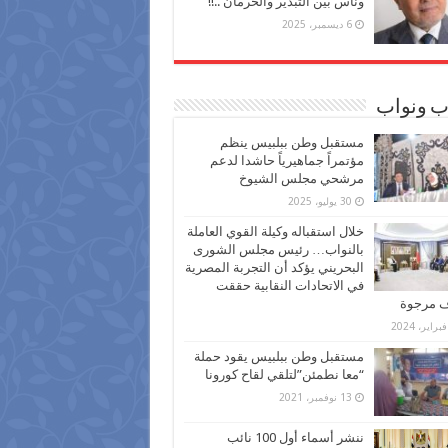
وناس بين التبذير والحرمان ..!!
6 ديسمبر، 2025
ب ونواب
مستقبل وطن ببلبيس ينظم
مؤتمراً جماهيرياً حاشدا لدعم
مرشحي مجلس الشيوخ
30 يوليو، 2025
خلال استقباله وكيلة القوي العاملة
بالنواب… رئيس مجلس الشورى
البحريني يؤكد أن التجربة المصرية
في الاتحادات النقابية حققت
ف مرجوة
مستقبل وطن ببلبيس يقود حملة
“معا نطمئن”لتلقي لقاح كورونا
13 نوفمبر، 2021
ننشر أسماء أول 100 نائب