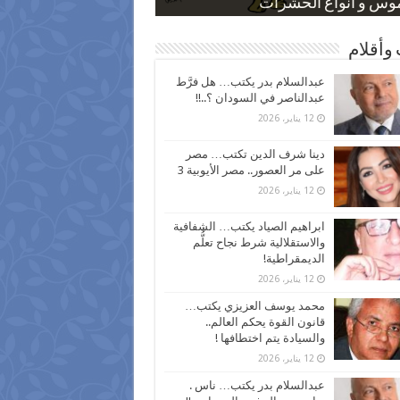
 كاركاتيرية
 كاركاتيرية
موس و أنواع الحشرات
ظفين بعد ارتفاع الأسعار
اع نسبة الطلاق في مصر
وأقلام
عبدالسلام بدر يكتب… هل فرَّط
عبدالناصر في السودان ؟..!!
12 يناير، 2026
دينا شرف الدين تكتب… مصر
على مر العصور.. مصر الأيوبية 3
12 يناير، 2026
ابراهيم الصياد يكتب… الشفافية
والاستقلالية شرط نجاح تعلُّم
الديمقراطية!
12 يناير، 2026
محمد يوسف العزيزي يكتب…
قانون القوة يحكم العالم..
والسيادة يتم اختطافها !
12 يناير، 2026
عبدالسلام بدر يكتب… ناس .