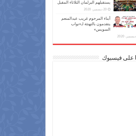
يستقبلهم البرلمان الثلاثاء المقبل
20 ديسمبر، 2020
أبناء المرحوم غريب عبدالمنعم
يتقدمون بالتهنئة لـ«نواب
السويس»
ا على فيسبوك