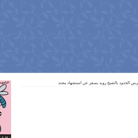
رس الحدود بالشيخ زويد يسفر عن استشهاد مجند