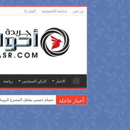
من نحن
سياسة الخصوصية
اتصل بنا
الاخبار
الركن السياسى
رياضة
حسام حسني يشعل المسرح الروماني
أخبار عاجلة