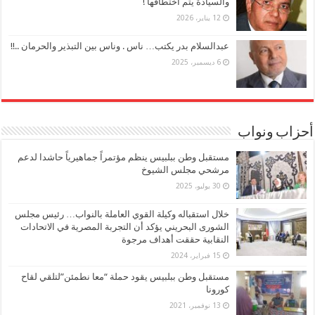
والسيادة يتم اختطافها !
12 يناير، 2026
عبدالسلام بدر يكتب… ناس . وناس بين التبذير والحرمان ..!!
6 ديسمبر، 2025
أحزاب ونواب
مستقبل وطن ببلبيس ينظم مؤتمراً جماهيرياً حاشدا لدعم
مرشحي مجلس الشيوخ
30 يوليو، 2025
خلال استقباله وكيلة القوي العاملة بالنواب… رئيس مجلس
الشورى البحريني يؤكد أن التجربة المصرية في الاتحادات
النقابية حققت أهداف مرجوة
15 فبراير، 2024
مستقبل وطن ببلبيس يقود حملة “معا نطمئن”لتلقي لقاح
كورونا
13 نوفمبر، 2021