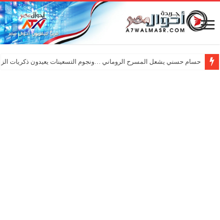
حسام حسني يشعل المسرح الروماني …ونجوم التسعينات يعيدون ذكريات الزم