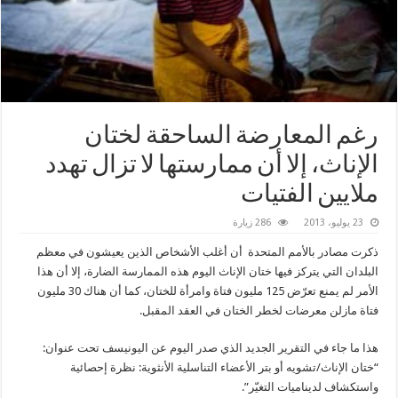
رغم المعارضة الساحقة لختان
الإناث، إلا أن ممارستها لا تزال تهدد
ملايين الفتيات
23 يوليو، 2013
286 زيارة
ذكرت مصادر بالأمم المتحدة أن أغلب الأشخاص الذين يعيشون في معظم
البلدان التي يتركز فيها ختان الإناث اليوم هذه الممارسة الضارة، إلا أن هذا
الأمر لم يمنع تعرّض 125 مليون فتاة وامرأة للختان، كما أن هناك 30 مليون
فتاة مازلن معرضات لخطر الختان في العقد المقبل.
هذا ما جاء في التقرير الجديد الذي صدر اليوم عن اليونيسف تحت عنوان:
“ختان الإناث/تشويه أو بتر الأعضاء التناسلية الأنثوية: نظرة إحصائية
واستكشاف لديناميات التغيّر”.