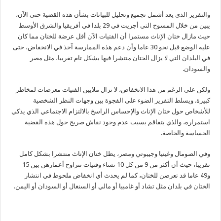
والتقرير الذي يعد أشمل تجميع وتحليل للبيانات بشأن هذه القضية حتى الآن،
يبين من خلال المسوح التي أجريت في 29 بلدا في أفريقيا والشرق الأوسط
حيث مازال ختان الإناث مستمرا أن الفتيات الآن أقل عرضة للختان مما كان
عليه الوضع قبل نحو 30 عاما وأن دعم هذه الممارسة آخذ في الانخفاض، حتى
في البلدان التي لا يزال الختان منتشرا فيها بشكل تام تقريبا، مثل مصر
والسودان.
ولكن على الرغم من هذا الانخفاض، لا تزال ملايين الفتيات معرضات لمخاطر
كبيرة. ويسلط التقرير الضوء على الفجوة بين وجهات النظر الشخصية
للأشخاص حول ختان الإناث والإحساس الراسخ بالالتزام الاجتماعي الذي يذكي
استمراره، والذي يتفاقم بسبب عدم وجود نقاش صريح حول هذه القضية
الحساسة والخاصة.
وفي الصومال وغينيا وجيبوتي ومصر، يظل ختان الإناث منتشرا بشكل كامل
تقريبا، حيث أن أكثر من 9 من كل 10 نساء وفتيات تتراوح أعمارهن بين 15
و49 عاما قد تعرضن للختان، كما لم يحدث أي انخفاض ملحوظ في انتشار
الختان في بلدان مثل تشاد أو غامبيا أو مالي أو السنغال أو السودان أو اليمن.