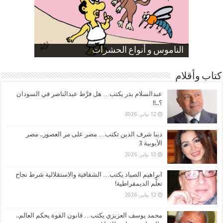
صورة كاركاتيرية
صورة كاركاتيرية
الناموس و أنواع الحشرات
الموظفين بعد ارتفاع الأسعار
ارتفاع نسبة الطلاق في مصر
كتاب وأقلام
عبدالسلام بدر يكتب… هل فرَّط عبدالناصر في السودان
؟..!!
12 يناير، 2026
دينا شرف الدين تكتب… مصر على مر العصور.. مصر
الأيوبية 3
12 يناير، 2026
ابراهيم الصياد يكتب… الشفافية والاستقلالية شرط نجاح
تعلُّم الديمقراطية!
12 يناير، 2026
محمد يوسف العزيزي يكتب… قانون القوة يحكم العالم..