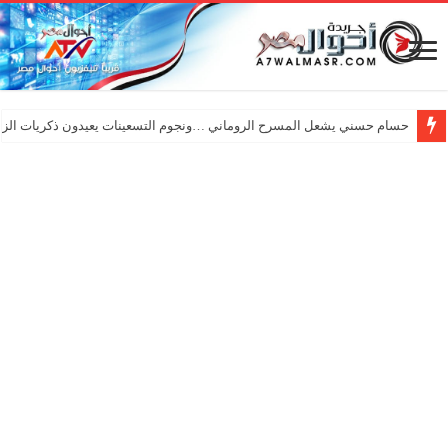
حسام حسني يشعل المسرح الروماني …ونجوم التسعينات يعيدون ذكريات الزم