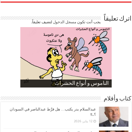
اترك تعليقاً
يجب أنت تكون
مسجل الدخول
لتضيف تعليقاً.
صورة كاركاتيرية
صورة كاركاتيرية
الناموس و أنواع الحشرات
الموظفين بعد ارتفاع الأسعار
ارتفاع نسبة الطلاق في مصر
كتاب وأقلام
عبدالسلام بدر يكتب… هل فرَّط عبدالناصر في السودان
؟..!!
12 يناير، 2026