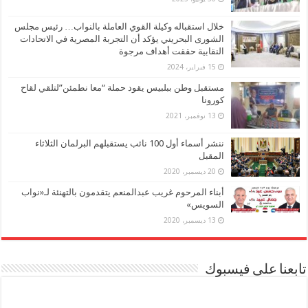
خلال استقباله وكيلة القوي العاملة بالنواب… رئيس مجلس
الشورى البحريني يؤكد أن التجربة المصرية في الاتحادات
النقابية حققت أهداف مرجوة
15 فبراير، 2024
مستقبل وطن ببلبيس يقود حملة “معا نطمئن”لتلقي لقاح
كورونا
13 نوفمبر، 2021
ننشر أسماء أول 100 نائب يستقبلهم البرلمان الثلاثاء
المقبل
20 ديسمبر، 2020
أبناء المرحوم غريب عبدالمنعم يتقدمون بالتهنئة لـ«نواب
السويس»
13 ديسمبر، 2020
تابعنا على فيسبوك