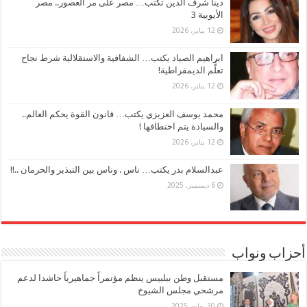
دينا شرف الدين تكتب… مصر على مر العصور.. مصر
الأيوبية 3
12 يناير، 2026
ابراهيم الصياد يكتب… الشفافية والاستقلالية شرط نجاح
تعلُّم الديمقراطية!
12 يناير، 2026
محمد يوسف العزيزي يكتب… قانون القوة يحكم العالم..
والسيادة يتم اختطافها !
12 يناير، 2026
عبدالسلام بدر يكتب… ناس . وناس بين التبذير والحرمان ..!!
6 ديسمبر، 2025
أحزاب ونواب
مستقبل وطن ببلبيس ينظم مؤتمراً جماهيرياً حاشدا لدعم
مرشحي مجلس الشيوخ
30 يوليو، 2025