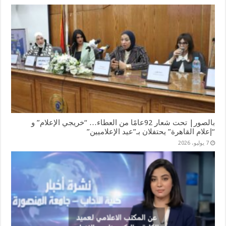
بالصور| تحت شعار 92عامًا من العطاء… “خريجي الإعلام” و
“إعلام القاهرة” يحتفلان بـ”عيد الإعلاميين”
7 يوليو، 2026