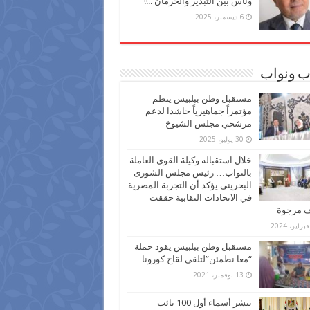
وناس بين التبذير والحرمان ..!!
6 ديسمبر، 2025
ب ونواب
مستقبل وطن ببلبيس ينظم
مؤتمراً جماهيرياً حاشدا لدعم
مرشحي مجلس الشيوخ
30 يوليو، 2025
خلال استقباله وكيلة القوي العاملة
بالنواب… رئيس مجلس الشورى
البحريني يؤكد أن التجربة المصرية
في الاتحادات النقابية حققت
ف مرجوة
مستقبل وطن ببلبيس يقود حملة
“معا نطمئن”لتلقي لقاح كورونا
13 نوفمبر، 2021
ننشر أسماء أول 100 نائب