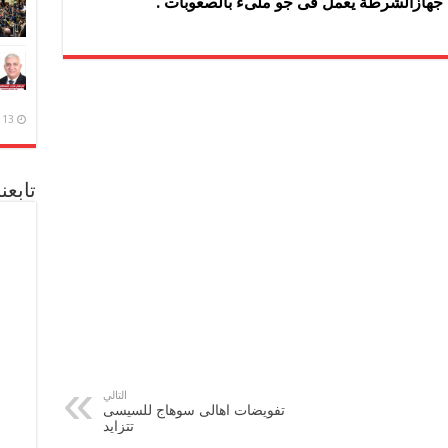
 جهازالشرطة يعمل فى جو ملىء بالصعوبات .
13 ديسمبر، 2020
تابعن
التالي
تفويضات اهالى سوهاج للسيسى
تتزايد