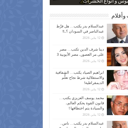
 كاركاتيرية
 كاركاتيرية
موس و أنواع الحشرات
ظفين بعد ارتفاع الأسعار
اع نسبة الطلاق في مصر
وأقلام
عبدالسلام بدر يكتب… هل فرَّط
عبدالناصر في السودان ؟..!!
12 يناير، 2026
دينا شرف الدين تكتب… مصر
على مر العصور.. مصر الأيوبية 3
12 يناير، 2026
ابراهيم الصياد يكتب… الشفافية
والاستقلالية شرط نجاح تعلُّم
الديمقراطية!
12 يناير، 2026
محمد يوسف العزيزي يكتب…
قانون القوة يحكم العالم..
والسيادة يتم اختطافها !
12 يناير، 2026
عبدالسلام بدر يكتب… ناس .