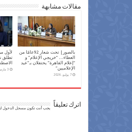
مقالات مشابهة
بالصور| تحت شعار 92عامًا من
لأول م
العطاء… “خريجي الإعلام” و
تطلق نش
“إعلام القاهرة” يحتفلان بـ”عيد
الاصطن
الإعلاميين”
3 مارس، 2026
7 يوليو، 2026
اترك تعليقاً
يجب أنت تكون
مسجل الدخول
لت