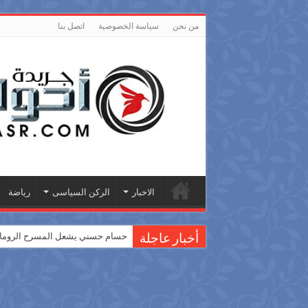
من نحن
سياسة الخصوصية
اتصل بنا
الاخبار
الركن السياسى
رياضة
حسام حسني يشعل المسرح الروماني
أخبار عاجلة