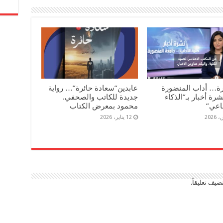
رة… أداب المنضورة
عابدين”سعادة حائرة”… رواية
رة أخبار بـ”الذكاء
جديدة للكاتب والصحفي.
اعي”
محمود بمعرض الكتاب
12 يناير، 2026
ضيف تعليقاً.