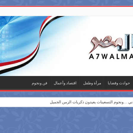
حوادث وقضايا
مرأة وطفل
اقتصاد وأعمال
فن ونجوم
 …ونجوم التسعينات يعيدون ذكريات الزمن الجميل