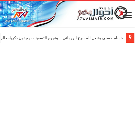
حسام حسني يشعل المسرح الروماني …ونجوم التسعينات يعيدون ذكريات الزم