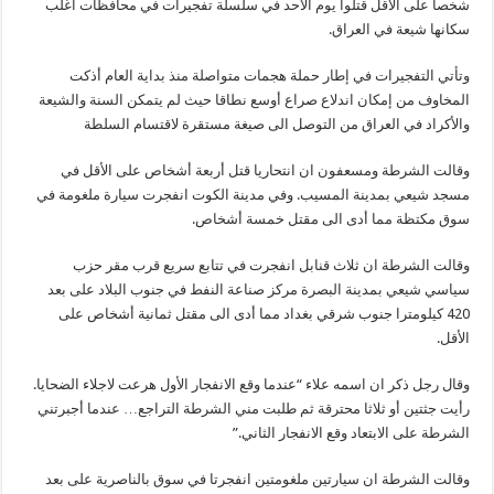
شخصا على الاقل قتلوا يوم الاحد في سلسلة تفجيرات في محافظات أغلب
سكانها شيعة في العراق.
وتأتي التفجيرات في إطار حملة هجمات متواصلة منذ بداية العام أذكت
المخاوف من إمكان اندلاع صراع أوسع نطاقا حيث لم يتمكن السنة والشيعة
والأكراد في العراق من التوصل الى صيغة مستقرة لاقتسام السلطة
وقالت الشرطة ومسعفون ان انتحاريا قتل أربعة أشخاص على الأقل في
مسجد شيعي بمدينة المسيب. وفي مدينة الكوت انفجرت سيارة ملغومة في
سوق مكتظة مما أدى الى مقتل خمسة أشخاص.
وقالت الشرطة ان ثلاث قنابل انفجرت في تتابع سريع قرب مقر حزب
سياسي شيعي بمدينة البصرة مركز صناعة النفط في جنوب البلاد على بعد
420 كيلومترا جنوب شرقي بغداد مما أدى الى مقتل ثمانية أشخاص على
الأقل.
وقال رجل ذكر ان اسمه علاء “عندما وقع الانفجار الأول هرعت لاجلاء الضحايا.
رأيت جثتين أو ثلاثا محترقة ثم طلبت مني الشرطة التراجع… عندما أجبرتني
الشرطة على الابتعاد وقع الانفجار الثاني.”
وقالت الشرطة ان سيارتين ملغومتين انفجرتا في سوق بالناصرية على بعد