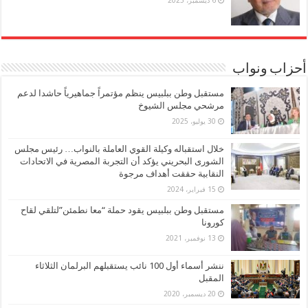
أحزاب ونواب
مستقبل وطن ببلبيس ينظم مؤتمراً جماهيرياً حاشدا لدعم
مرشحي مجلس الشيوخ
30 يوليو، 2025
خلال استقباله وكيلة القوي العاملة بالنواب… رئيس مجلس
الشورى البحريني يؤكد أن التجربة المصرية في الاتحادات
النقابية حققت أهداف مرجوة
15 فبراير، 2024
مستقبل وطن ببلبيس يقود حملة “معا نطمئن”لتلقي لقاح
كورونا
13 نوفمبر، 2021
ننشر أسماء أول 100 نائب يستقبلهم البرلمان الثلاثاء
المقبل
20 ديسمبر، 2020