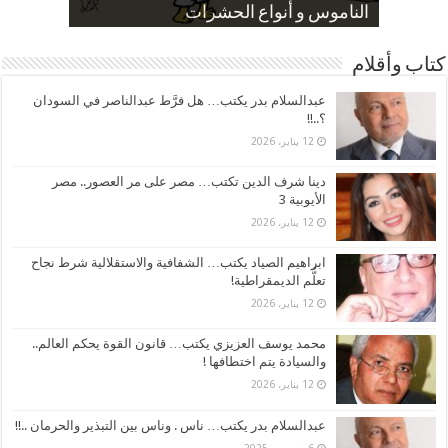
صورة كاركاتيرية
صورة كاركاتيرية
الناموس و أنواع الحشرات
الموظفين بعد ارتفاع الأسعار
ارتفاع نسبة الطلاق في مصر
كتاب وأقلام
عبدالسلام بدر يكتب… هل فرَّط عبدالناصر في السودان
؟..!!
12 يناير، 2026
دينا شرف الدين تكتب… مصر على مر العصور.. مصر
الأيوبية 3
12 يناير، 2026
ابراهيم الصياد يكتب… الشفافية والاستقلالية شرط نجاح
تعلُّم الديمقراطية!
12 يناير، 2026
محمد يوسف العزيزي يكتب… قانون القوة يحكم العالم..
والسيادة يتم اختطافها !
12 يناير، 2026
عبدالسلام بدر يكتب… ناس . وناس بين التبذير والحرمان ..!!
6 ديسمبر، 2025