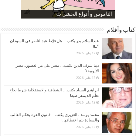
صورة كاركاتيرية
صورة كاركاتيرية
الناموس و أنواع الحشرات
الموظفين بعد ارتفاع الأسعار
ارتفاع نسبة الطلاق في مصر
كتاب وأقلام
عبدالسلام بدر يكتب… هل فرَّط عبدالناصر في السودان
؟..!!
12 يناير، 2026
دينا شرف الدين تكتب… مصر على مر العصور.. مصر
الأيوبية 3
12 يناير، 2026
ابراهيم الصياد يكتب… الشفافية والاستقلالية شرط نجاح
تعلُّم الديمقراطية!
12 يناير، 2026
محمد يوسف العزيزي يكتب… قانون القوة يحكم العالم..
والسيادة يتم اختطافها !
12 يناير، 2026