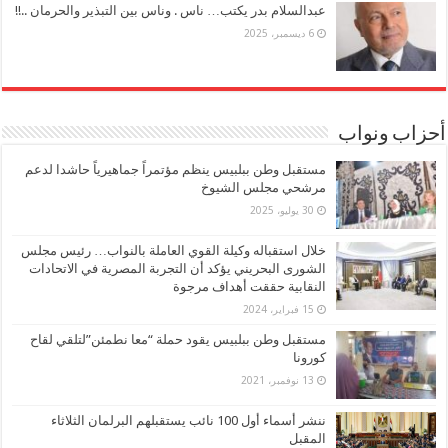
عبدالسلام بدر يكتب… ناس . وناس بين التبذير والحرمان ..!!
6 ديسمبر، 2025
أحزاب ونواب
مستقبل وطن ببلبيس ينظم مؤتمراً جماهيرياً حاشدا لدعم
مرشحي مجلس الشيوخ
30 يوليو، 2025
خلال استقباله وكيلة القوي العاملة بالنواب… رئيس مجلس
الشورى البحريني يؤكد أن التجربة المصرية في الاتحادات
النقابية حققت أهداف مرجوة
15 فبراير، 2024
مستقبل وطن ببلبيس يقود حملة “معا نطمئن”لتلقي لقاح
كورونا
13 نوفمبر، 2021
ننشر أسماء أول 100 نائب يستقبلهم البرلمان الثلاثاء
المقبل