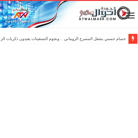
حسام حسني يشعل المسرح الروماني …ونجوم التسعينات يعيدون ذكريات الزم