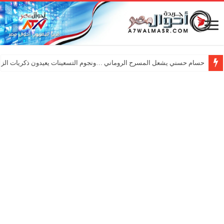
حسام حسني يشعل المسرح الروماني …ونجوم التسعينات يعيدون ذكريات الزم