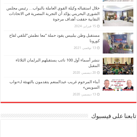
خلال استقباله وكيلة القوي العاملة بالنواب… رئيس مجلس
الشورى البحريني يؤكد أن التجربة المصرية في الاتحادات
النقابية حققت أهداف مرجوة
15 فبراير، 2024
مستقبل وطن ببلبيس يقود حملة “معا نطمئن”لتلقي لقاح
كورونا
13 نوفمبر، 2021
ننشر أسماء أول 100 نائب يستقبلهم البرلمان الثلاثاء
المقبل
20 ديسمبر، 2020
أبناء المرحوم غريب عبدالمنعم يتقدمون بالتهنئة لـ«نواب
السويس»
13 ديسمبر، 2020
تابعنا على فيسبوك