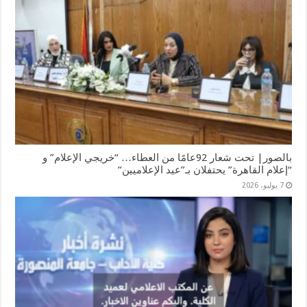
بالصور| تحت شعار 92عامًا من العطاء… “خريجي الإعلام” و
“إعلام القاهرة” يحتفلان بـ”عيد الإعلاميين”
7 يوليو، 2026