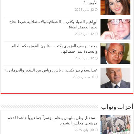
الأيوبية 3
12 يناير، 2026
ابراهيم الصياد يكتب… الشفافية والاستقلالية شرط نجاح
تعلُّم الديمقراطية!
12 يناير، 2026
محمد يوسف العزيزي يكتب… قانون القوة يحكم العالم..
والسيادة يتم اختطافها !
12 يناير، 2026
عبدالسلام بدر يكتب… ناس . وناس بين التبذير والحرمان ..!!
6 ديسمبر، 2025
أحزاب ونواب
مستقبل وطن ببلبيس ينظم مؤتمراً جماهيرياً حاشدا لدعم
مرشحي مجلس الشيوخ
30 يوليو، 2025