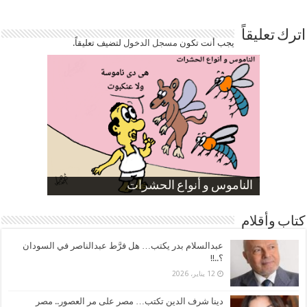
اترك تعليقاً
يجب أنت تكون
مسجل الدخول
لتضيف تعليقاً.
صورة كاركاتيرية
صورة كاركاتيرية
الناموس و أنواع الحشرات
الموظفين بعد ارتفاع الأسعار
ارتفاع نسبة الطلاق في مصر
كتاب وأقلام
عبدالسلام بدر يكتب… هل فرَّط عبدالناصر في السودان
؟..!!
12 يناير، 2026
دينا شرف الدين تكتب… مصر على مر العصور.. مصر