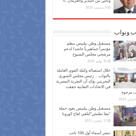
وناس بين التبذير والحرمان ..!!
6 ديسمبر، 2025
ب ونواب
مستقبل وطن ببلبيس ينظم
مؤتمراً جماهيرياً حاشدا لدعم
مرشحي مجلس الشيوخ
30 يوليو، 2025
خلال استقباله وكيلة القوي العاملة
بالنواب… رئيس مجلس الشورى
البحريني يؤكد أن التجربة المصرية
في الاتحادات النقابية حققت
ف مرجوة
مستقبل وطن ببلبيس يقود حملة
“معا نطمئن”لتلقي لقاح كورونا
13 نوفمبر، 2021
ننشر أسماء أول 100 نائب