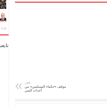
13 ديسمبر، 2020
تابعن
التالي
موقف «حكماء المسلمين» من
أحداث اليمن