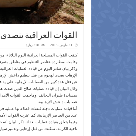
القوات العراقية تتصد
31 مارس، 2015
218 زيارة
كثفت القوات المسلحة العراقية اليوم الثلاثاء،
وقامت بمطاردة عناصر التنظيم فى مناطق متفرقة
وذكر بيان صادر اليوم عن قيادة العمليات العراق
الإرهاب تصدى لهجوم من قبل تنظيم داعش الإرها
عن قتل عدد كبير من العصابات الإرهابية على يد ق
وقال البيان إن قيادة عمليات صلاح الدين صدت هج
بمساندة طيران التحالف، وهاجمت القوات الأهداف
عصابات داعش الإرهابية.
عدد من العناصر الإرهابية، كما عثرت القوات الأم
وفيما يتعلق بقيادة عمليات بغداد، ذكر البيان أن
ناحية الكرمة، تمكنت من قتل إرهابى وتدمير سيارة للإرهاب