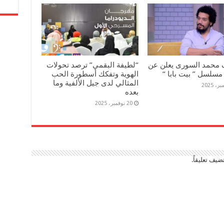
 محمد السورى يعلن عن
“لطيفة البقمي” ترصد تحولات
مسلسل ” بيت بابا “
الهوية وتفكك أسطورة الحب
المثالي لدى جيل الألفية وما
بعده
20 نوفمبر، 2025
ضيف تعليقاً.