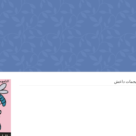
لهجمات داعش