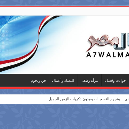
حوادث وقضايا
مرأة وطفل
اقتصاد وأعمال
فن ونجوم
 …ونجوم التسعينات يعيدون ذكريات الزمن الجميل