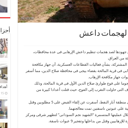
أحزا
ى لهجمات داعش
 من جهودها لصد هجمات تنظيم داعش الإرهابى فى عدة محافظات،
 من العراق.
ية المشتركة، بشأن فعاليات القطاعات العسكرية، أن جهاز مكافحة
بى فى قرية المالحة بقضاء بيجى فى محافظة صلاح الدين، مما أسفر
وات جهاز مكافحة الإرهاب.
وما على فوج طوارئ صلاح الدين الأول فى قرية المالحة، وذلك
أهدا
 التى حاولت التقرب إلى الفوج، حيث قتلت أعدادا كبيرة من
15 فبراير، 2024
أما قيادة عمليات دجلة فنفذت قطاعاتها عملية فى منطقة آبار النفط، أسفرت عن إلقاء القبض على 5 مطلوبين وقتل
نية على عبوتين ناسفتين تمت معالجتهما.
ه خلال عمليتها المتسمرة “الشهيد نجم السودانى” لتطهير شرقى ومركز
يين وقتل من بداخلها وتفجير 9 عبوات ناسفة.