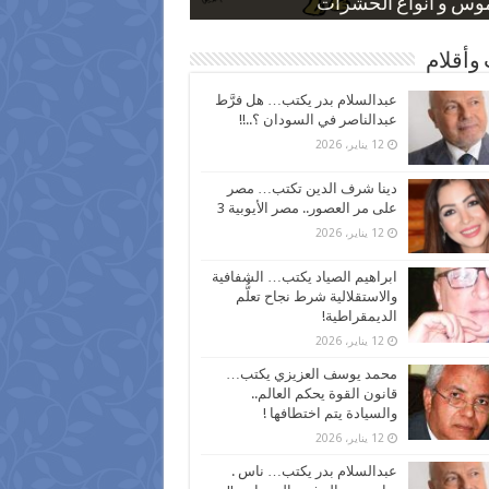
 كاركاتيرية
 كاركاتيرية
موس و أنواع الحشرات
ظفين بعد ارتفاع الأسعار
اع نسبة الطلاق في مصر
وأقلام
عبدالسلام بدر يكتب… هل فرَّط
عبدالناصر في السودان ؟..!!
12 يناير، 2026
دينا شرف الدين تكتب… مصر
على مر العصور.. مصر الأيوبية 3
12 يناير، 2026
ابراهيم الصياد يكتب… الشفافية
والاستقلالية شرط نجاح تعلُّم
الديمقراطية!
12 يناير، 2026
محمد يوسف العزيزي يكتب…
قانون القوة يحكم العالم..
والسيادة يتم اختطافها !
12 يناير، 2026
عبدالسلام بدر يكتب… ناس .