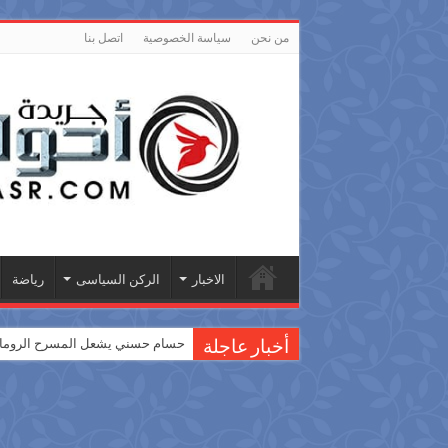
من نحن
سياسة الخصوصية
اتصل بنا
الاخبار
الركن السياسى
رياضة
حسام حسني يشعل المسرح الروماني
أخبار عاجلة