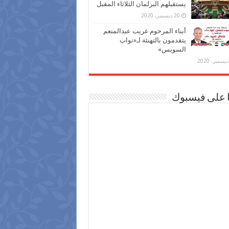
يستقبلهم البرلمان الثلاثاء المقبل
20 ديسمبر، 2020
أبناء المرحوم غريب عبدالمنعم
يتقدمون بالتهنئة لـ«نواب
السويس»
ا على فيسبوك