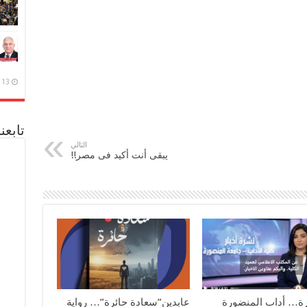
13 ديسمبر، 2020
تابعن
التالي
يبقى أنت أكيد فى مصر!!
رة… أداب المنضورة
عابدين”سعادة حائرة”… رواية