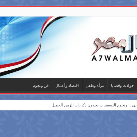
حوادث وقضايا
مرأة وطفل
اقتصاد وأعمال
فن ونجوم
 …ونجوم التسعينات يعيدون ذكريات الزمن الجميل