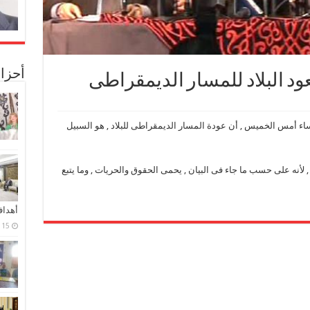
أحزا
ود البلاد للمسار الديمقراطى
اء أمس الخميس , أن عودة المسار الديمقراطى للبلاد , هو السبيل
ة العمل بدستور 2012 مرة أخرى , لأنه على حسب ما جاء فى البيان , يحمى الحقوق والحريات , وما يتبع
أهدا
15 فبراير، 2024