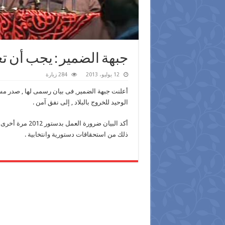
جبهة الضمير : يجب أن تع
12 يوليو، 2013
284 زيارة
أعلنت جبهة الضمير, فى بيان رسمى لها , صدر مس
الوحيد للخروج بالبلاد , إلى نفق آمن .
أكد البيان ضرور
ذلك من استحقاقات دستورية وانتخابية .