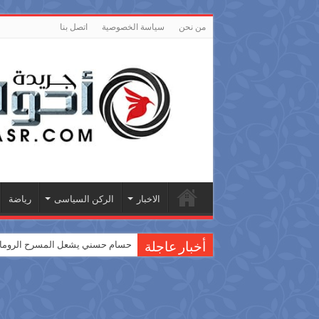
من نحن
سياسة الخصوصية
اتصل بنا
الاخبار
الركن السياسى
رياضة
حسام حسني يشعل المسرح الروماني
أخبار عاجلة