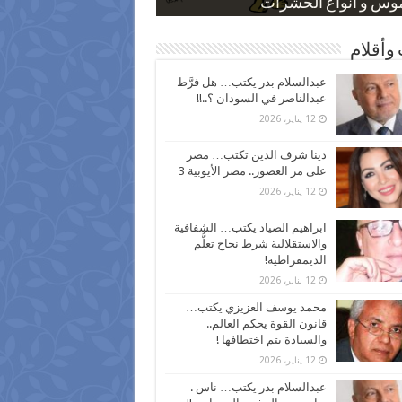
 كاركاتيرية
 كاركاتيرية
موس و أنواع الحشرات
ظفين بعد ارتفاع الأسعار
اع نسبة الطلاق في مصر
وأقلام
عبدالسلام بدر يكتب… هل فرَّط
عبدالناصر في السودان ؟..!!
12 يناير، 2026
دينا شرف الدين تكتب… مصر
على مر العصور.. مصر الأيوبية 3
12 يناير، 2026
ابراهيم الصياد يكتب… الشفافية
والاستقلالية شرط نجاح تعلُّم
الديمقراطية!
12 يناير، 2026
محمد يوسف العزيزي يكتب…
قانون القوة يحكم العالم..
والسيادة يتم اختطافها !
12 يناير، 2026
عبدالسلام بدر يكتب… ناس .