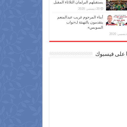
يستقبلهم البرلمان الثلاثاء المقبل
20 ديسمبر، 2020
أبناء المرحوم غريب عبدالمنعم
يتقدمون بالتهنئة لـ«نواب
السويس»
ا على فيسبوك