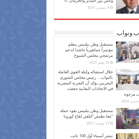
وناس بين التبذير والحرمان ..!!
6 ديسمبر، 2025
ب ونواب
مستقبل وطن ببلبيس ينظم
مؤتمراً جماهيرياً حاشدا لدعم
مرشحي مجلس الشيوخ
30 يوليو، 2025
خلال استقباله وكيلة القوي العاملة
بالنواب… رئيس مجلس الشورى
البحريني يؤكد أن التجربة المصرية
في الاتحادات النقابية حققت
ف مرجوة
مستقبل وطن ببلبيس يقود حملة
“معا نطمئن”لتلقي لقاح كورونا
13 نوفمبر، 2021
ننشر أسماء أول 100 نائب