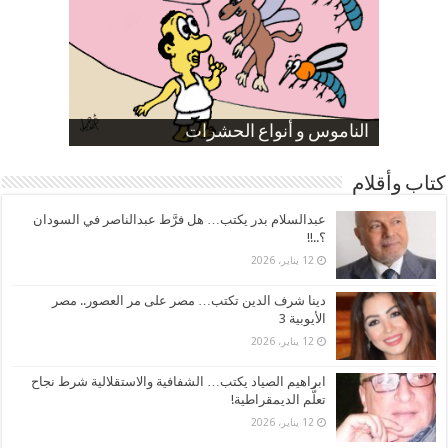
صورة كاركاتيرية
صورة كاركاتيرية
الناموس و أنواع الحشرات
الموظفين بعد ارتفاع الأسعار
ارتفاع نسبة الطلاق في مصر
كتاب وأقلام
عبدالسلام بدر يكتب… هل فرَّط عبدالناصر في السودان
؟..!!
12 يناير، 2026
دينا شرف الدين تكتب… مصر على مر العصور.. مصر
الأيوبية 3
12 يناير، 2026
ابراهيم الصياد يكتب… الشفافية والاستقلالية شرط نجاح
تعلُّم الديمقراطية!
12 يناير، 2026