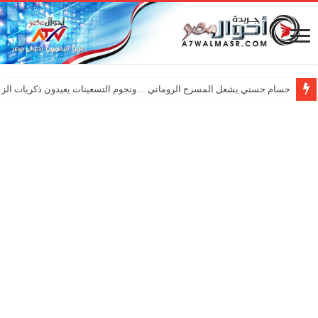
حسام حسني يشعل المسرح الروماني …ونجوم التسعينات يعيدون ذكريات الزم