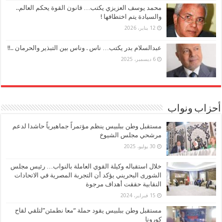
محمد يوسف العزيزي يكتب… قانون القوة يحكم العالم..
والسيادة يتم اختطافها !
12 يناير، 2026
عبدالسلام بدر يكتب… ناس . وناس بين التبذير والحرمان ..!!
6 ديسمبر، 2025
أحزاب ونواب
مستقبل وطن ببلبيس ينظم مؤتمراً جماهيرياً حاشدا لدعم
مرشحي مجلس الشيوخ
30 يوليو، 2025
خلال استقباله وكيلة القوي العاملة بالنواب… رئيس مجلس
الشورى البحريني يؤكد أن التجربة المصرية في الاتحادات
النقابية حققت أهداف مرجوة
15 فبراير، 2024
مستقبل وطن ببلبيس يقود حملة “معا نطمئن”لتلقي لقاح
كورونا