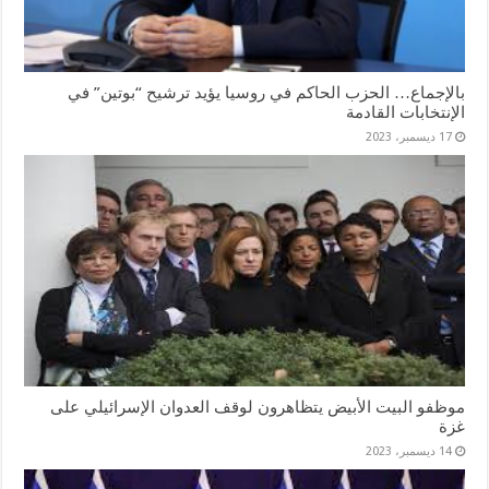
بالإجماع… الحزب الحاكم في روسيا يؤيد ترشيح “بوتين” في
الإنتخابات القادمة
17 ديسمبر، 2023
موظفو البيت الأبيض يتظاهرون لوقف العدوان الإسرائيلي على
غزة
14 ديسمبر، 2023