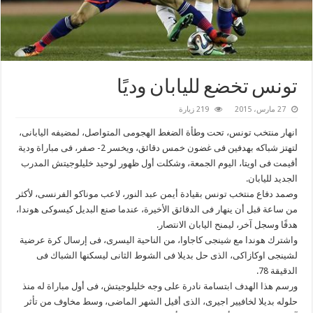
تونس تخضع لليابان وديًا
27 مارس، 2015
219 زيارة
انهار منتخب تونس، تحت وطأة الضغط الهجومى المتواصل، لمضيفه اليابانى،
لتهتز شباكه بهدفين فى غضون خمس دقائق، ويخسر 2- صفر، فى مباراة ودية
أقيمت فى اويتا، اليوم الجمعة، وشكلت أول ظهور لوحيد خليلوجيتش المدرب
الجديد لليابان.
وصمد دفاع منتخب تونس بقيادة أيمن عبد النور، لاعب موناكو الفرنسى، لأكثر
من ساعة قبل أن ينهار فى الدقائق الأخيرة، عندما صنع البديل كيسوكى هوندا،
هدفًا وسجل آخر، ليمنح اليابان الانتصار.
واشترك هوندا مع شينجى كاجاوا، من الناحية اليسرى، فى إرسال كرة عرضية
لشينجى اوكازاكى، الذى حل بديلا فى الشوط الثانى ليسكنها الشباك فى
الدقيقة 78.
ورسم هذا الهدف ابتسامة نادرة على وجه خليلوجيتش، فى أول مباراة له منذ
حلوله بديلا لخافيير اجيرى، الذى أقيل الشهر الماضى، وسط مخاوف من تأثر