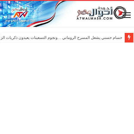
حسام حسني يشعل المسرح الروماني …ونجوم التسعينات يعيدون ذكريات الزم