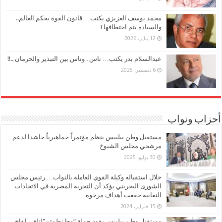
محمد يوسف العزيزي يكتب… قانون القوة يحكم العالم..
والسيادة يتم اختطافها !
12 يناير، 2026
عبدالسلام بدر يكتب… ناس . وناس بين التبذير والحرمان ..!!
6 ديسمبر، 2025
أحزاب ونواب
مستقبل وطن ببلبيس ينظم مؤتمراً جماهيرياً حاشدا لدعم
مرشحي مجلس الشيوخ
30 يوليو، 2025
خلال استقباله وكيلة القوي العاملة بالنواب… رئيس مجلس
الشورى البحريني يؤكد أن التجربة المصرية في الاتحادات
النقابية حققت أهداف مرجوة
15 فبراير، 2024
مستقبل وطن ببلبيس يقود حملة “معا نطمئن”لتلقي لقاح