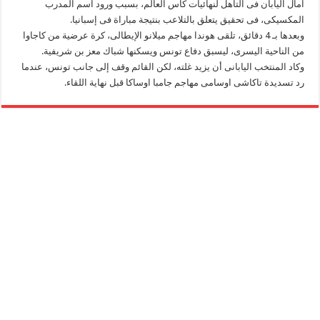
آمال اليابان فى التأهل لنهائيات كأس العالم، بسبب ورود اسم المدرب
المكسيكى، فى تحقيق يتعلق بالتلاعب بنتيجة مباراة فى إسبانيا.
وبعدها بـ 4 دقائق، تلقى هوندا مهاجم ميلانو الإيطالى، كرة عرضية من كاجاوا
من الناحية اليسرى، ليسبق دفاع تونس ويسكنها شباك معز بن شريفية.
وكاد المنتخب اليابانى أن يزيد غلته، لكن القائم وقف إلى جانب تونس، عندما
رد تسديدة تاكاشى اوسامى مهاجم جامبا اوساكا قبل نهاية اللقاء.