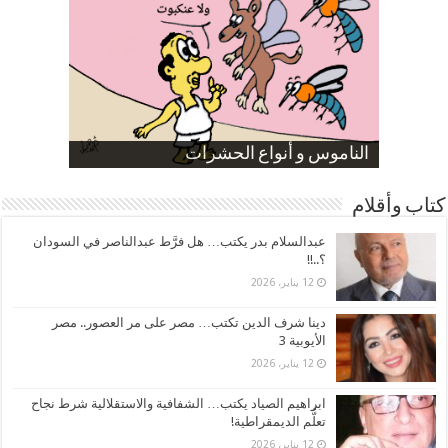
صورة كاركاتيرية
صورة كاركاتيرية
الناموس و أنواع الحشرات
الموظفين بعد ارتفاع الأسعار
ارتفاع نسبة الطلاق في مصر
كتاب وأقلام
عبدالسلام بدر يكتب… هل فرَّط عبدالناصر في السودان
؟..!!
12 يناير، 2026
دينا شرف الدين تكتب… مصر على مر العصور.. مصر
الأيوبية 3
12 يناير، 2026
ابراهيم الصياد يكتب… الشفافية والاستقلالية شرط نجاح
تعلُّم الديمقراطية!
12 يناير، 2026