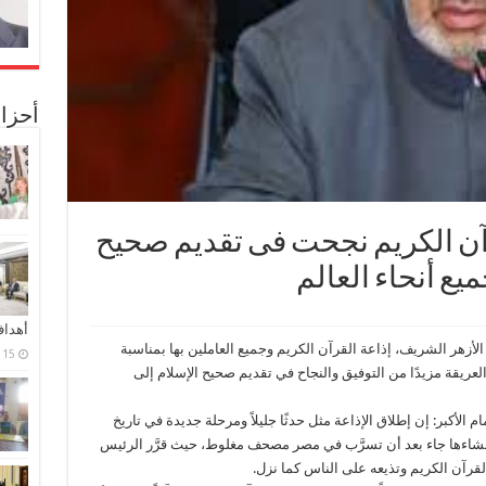
أحزا
القرآن الكريم نجحت فى تقديم صحيح
ميع أنحاء العالم
أهدا
هنأ فضيلة الإمام الأكبر الدكتور أحمد ‫‏الطيب‬، ‫‏شيخ الأزهر‬ الشريف، إذاعة ‫‏القرآن الكريم‬ وجميع العاملين بها بمناسبة
15 فبراير، 2024
ا للإذاعة العريقة مزيدًا من التوفيق والنجاح في تقديم صحيح الإسلام إلى
م الأكبر: إن إطلاق الإذاعة مثل حدثًا جليلاً ومرحلة جديدة في تاريخ
ن إنشاءها جاء بعد أن تسرَّب في مصر مصحف مغلوط، حيث قرَّر الرئيس
قرآن الكريم وتذيعه على الناس كما نزل.