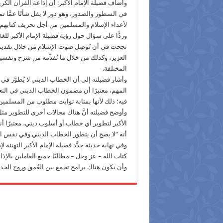
وأضاف فضيلة الإمام الأكبر: أن إذاعة القرآن الكريم
في السطور والصدور، وهو دور لا يقل شأنًا عمَّا تم
لأعداء الإسلام والمسلمين من أجل تحريف كتابهم، يقول تعالى: {إِ
وردًّا على سؤال حول رؤية فضيلة الإمام الأكبر للغ
نجحت في أن تُوصِل صوت الإسلام من خلال تقديم ت
العزيز، وكذلك من خلال ما تُقدِّمه من شرح وتفسير
المختلفة.
وأشار فضيلته إلى أن الخطاب الديني لا يُطوَّر في
المهم، معتبرًا أن مضمون الخطاب الديني في التعا
فيه؛ ذلك لأنها بمثابة ثوابت مطلوب من المسلمين
وأوضح فضيلته أنَّ هناك مجالات أخرى للتطوير مثل م
الأكبر لتطوير أي خطاب أو أسلوب ديني، معتبرًا أنه 
أنه “لا يصح أن يتطور الخطاب الديني وفي نفس 
وفي نهاية حديثه جدَّد فضيلة الإمام الأكبر التهنئة 
كتاب الله – عز وجل – مطالبًا جميع العاملين بالإذاع
وأن يكون هناك برامج تجمع بين العُمق وروح الحدا