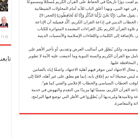
 لعبت دورًا تاريخيًّا في الحفاظ على القرآن الكريم مُسجَّلاً ومسموعًا
 في عهد النبي، وبهذا أغلق الباب للأبد أمام المحاولات الشيطانية
نَّا نَحْنُ نَزَّلْنَا الذِّكْرَ وَإِنَّا لَهُ لَحَافِظُونَ} [الحجر: 9].
ة الخطاب الديني في إذاعة القران الكريم، أكَّد فضيلته أن الإذاعة
لاوة القرآن الكريم بكل القراءات المعتمدة المتواترة للكتاب
، بالإضافة إلى الكلمات واللقاءات الإسلامية والأمسيات الدينية
13 ديسمبر، 2020
 مضمونه، ولكن يُطوَّر في أساليب العرض وتقديم، أو تأخير الأهم على
مل مع القرآن الكريم والسنة النبوية وما أجمعت عليه الأمة لا تطوير
تابعن
 المحافظة عليها.
جال الاجتهاد لمن تتوفر فيهم أهلية الاجتهاد، واصفًا إياه بالضامن
ليس صحيحًا أنه تم إغلاق بابه، إنما هو مغلق على غير أهله، لافتًا إلى
الوقت الخطاب السياسي والخطاب الإعلامي والفني كما هو”.
لإذاعة القرآن الكريم، متمنيًا لها مزيدًا من التقدم والنهوض في خدمة
ة وتلاميذها ومُريديها أن يُطوِّروا في الأطر التي توضع فيها البرامج،
ثة والمعاصرة.