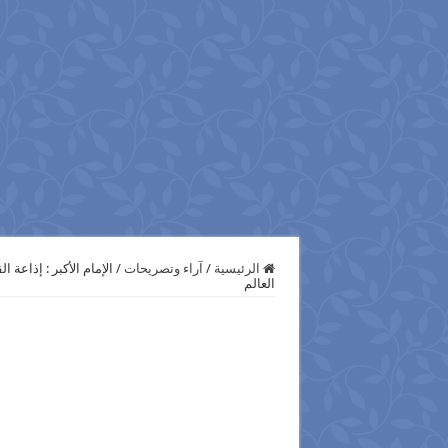
الرئيسية
/
آراء وتصريحات
/
الإمام الأكبر : ‏إذ‬‫‬
العالم