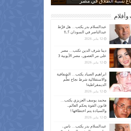
 كاركاتيرية
 كاركاتيرية
موس و أنواع الحشرات
ظفين بعد ارتفاع الأسعار
اع نسبة الطلاق في مصر
وأقلام
عبدالسلام بدر يكتب… هل فرَّط
عبدالناصر في السودان ؟..!!
12 يناير، 2026
دينا شرف الدين تكتب… مصر
على مر العصور.. مصر الأيوبية 3
12 يناير، 2026
ابراهيم الصياد يكتب… الشفافية
والاستقلالية شرط نجاح تعلُّم
الديمقراطية!
12 يناير، 2026
محمد يوسف العزيزي يكتب…
قانون القوة يحكم العالم..
والسيادة يتم اختطافها !
12 يناير، 2026
عبدالسلام بدر يكتب… ناس .