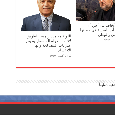
أوقاف لـ «أ_ش_أ»:
ات السرية في جملتها
ين والوطن
اللواء محمد إبراهيم: الطريق
لإقامة الدولة الفلسطينية يمر
عبر باب المصالحة وإنهاء
الانقسام
24 أكتوبر، 2020
ضيف تعليقاً.