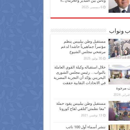
وناس بين التبذير والحرمان ..!!
6 ديسمبر، 2025
ب ونواب
مستقبل وطن ببلبيس ينظم
مؤتمراً جماهيرياً حاشدا لدعم
مرشحي مجلس الشيوخ
30 يوليو، 2025
خلال استقباله وكيلة القوي العاملة
بالنواب… رئيس مجلس الشورى
البحريني يؤكد أن التجربة المصرية
في الاتحادات النقابية حققت
ف مرجوة
مستقبل وطن ببلبيس يقود حملة
“معا نطمئن”لتلقي لقاح كورونا
13 نوفمبر، 2021
ننشر أسماء أول 100 نائب