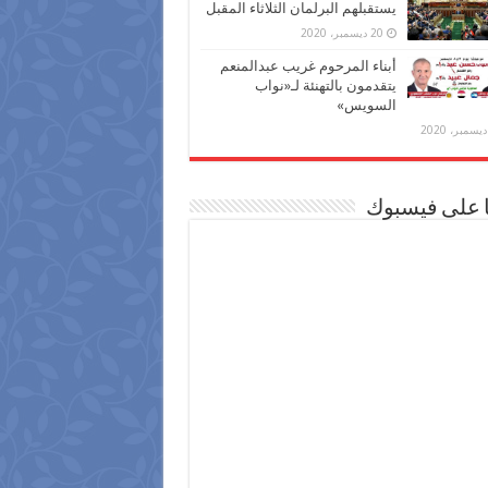
يستقبلهم البرلمان الثلاثاء المقبل
20 ديسمبر، 2020
أبناء المرحوم غريب عبدالمنعم
يتقدمون بالتهنئة لـ«نواب
السويس»
ا على فيسبوك