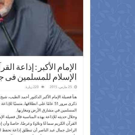
الإمام الأكبر : ‏إذاعة ‬
‫‏الإسلام‬ للمسلمين فى ج
25 مارس، 2015
220 زيارة
ذكرى مرور 51 عامًا على انطلاقها، متمنيً
المسلمين في مشارق الأرض ومغاربها.
وخلال حديثه للإذاعة بهذه المناسبة قال فضيلة الإما
القرآن الكريم سماعًا وتلاوةً وعرضًا، خاصةً وأ
الراحل جمال عبد الناصر أن تنطلق إذاعة تحفظ ال