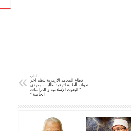
التالي
‫قطاع المعاهد الأزهرية‬ ينظم آخر
ندواته الطبية لتوعية طالبات معهدى
” البعوث الإسلامية و الدراسات
الخاصة “