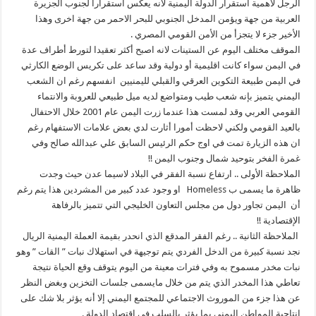
الرجل لأهمية استقرار الدولة اليمنية لانه يعكس استقرارا لجنوب الجزيرة
العربية من جهة ويؤمن المدخل الجنوبي للبحر الاحمر من جهة اخرى وهذا
الأخير جزء لا يتجزأ من الأمن القومي المصري .
الموقف مختلف اليوم عن الستينات لانه اصبح أكثر تعقيدا لتورط أطراف عدة
في اليمن سواء كانت اقليمية أو دولية وقد ساعد على تكريس الوضع الكارثي
في اليمن طبيعة التكوين العرقي والقبلي لليمنيين انفسهم رغم ان الشعب
اليمني يتميز بإنه شعب طيب ومتواضع لديه ميل طبيعي للعروبة والانتماء
القومي العربي وقد لمست هذا عندما زرت اليمن عام 2001 خلال الاحتفال
بالعيد القومي ولكني لاحظت أمورا أثارت لدي بعض علامات الاستفهام رغم
ان هذه الزيارة تمت في اوج حكم الرئيس السابق علي عبدالله صالح وفي
غمرة الفخر بتوحيد شمال وجنوب اليمن !!
الملاحظة الأولى .. ارتفاع نسبة الفقر في البلاد لاسيما عدن حيث وجدت
ظاهرة ما يسمى ب Homeless او وجود عدد كبير من المشردين هذا يتم رغم
أن اليمن تجاور دول من مجلس التعاون الخليجي التي تتميز بالرفاهة
الإقتصادية !!
الملاحظة الثانية .. رغم الفقر المدقع الذي انحدر بقيمة العملة اليمنية الريال
نجد نسبة كبيرة من الدخل الفردي يتم توجيهة في استهلاك نبات ” القات ” وهو
نبات مخدر مسموح به وفي فترات معينة من اليوم يتوقف وقع الحياة نتيجة
تعاطي هذا المخدر الذي يتم من خلال مايسمى جلسات التخزين وبغض النظر
عن هذا جزء من الموروث الاجتماعي للمجتمع اليمني إلا أنه يؤثر بلا شك على
انتاجية المواطن اليمني بما يؤثر بالسلب في إقتصاد الدولة .