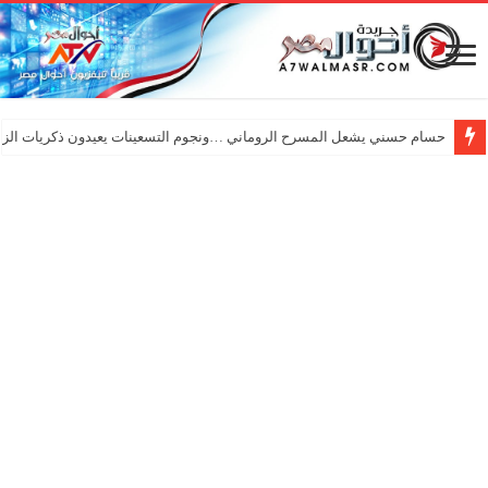
حسام حسني يشعل المسرح الروماني …ونجوم التسعينات يعيدون ذكريات الزم