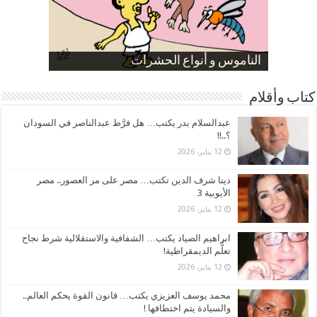
صورة كاركاتيرية
صورة كاركاتيرية
الناموس و أنواع الحشرات
الموظفين بعد ارتفاع الأسعار
ارتفاع نسبة الطلاق في مصر
كتاب وأقلام
عبدالسلام بدر يكتب… هل فرَّط عبدالناصر في السودان
؟..!!
12 يناير، 2026
دينا شرف الدين تكتب… مصر على مر العصور.. مصر
الأيوبية 3
12 يناير، 2026
ابراهيم الصياد يكتب… الشفافية والاستقلالية شرط نجاح
تعلُّم الديمقراطية!
12 يناير، 2026
محمد يوسف العزيزي يكتب… قانون القوة يحكم العالم..
والسيادة يتم اختطافها !