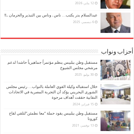
12 يناير، 2026
عبدالسلام بدر يكتب… ناس . وناس بين التبذير والحرمان ..!!
6 ديسمبر، 2025
أحزاب ونواب
مستقبل وطن ببلبيس ينظم مؤتمراً جماهيرياً حاشدا لدعم
مرشحي مجلس الشيوخ
30 يوليو، 2025
خلال استقباله وكيلة القوي العاملة بالنواب… رئيس مجلس
الشورى البحريني يؤكد أن التجربة المصرية في الاتحادات
النقابية حققت أهداف مرجوة
15 فبراير، 2024
مستقبل وطن ببلبيس يقود حملة “معا نطمئن”لتلقي لقاح
كورونا
13 نوفمبر، 2021