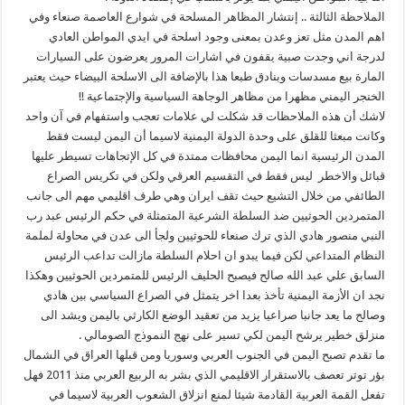
الملاحظة الثالثة .. إنتشار المظاهر المسلحة في شوارع العاصمة صنعاء وفي
اهم المدن مثل تعز وعدن بمعنى وجود اسلحة في ايدي المواطن العادي
لدرجة اني وجدت صبية يقفون في اشارات المرور يعرضون على السيارات
المارة بيع مسدسات وبنادق طبعا هذا بالإضافة الى الاسلحة البيضاء حيث يعتبر
الخنجر اليمني مظهرا من مظاهر الوجاهة السياسية والإجتماعية !!
لاشك أن هذه الملاحظات قد شكلت لي علامات تعجب واستفهام في آن واحد
وكانت مبعثا للقلق على وحدة الدولة اليمنية لاسيما أن اليمن ليست فقط
المدن الرئيسية انما اليمن محافظات ممتدة في كل الإتجاهات تسيطر عليها
قبائل والاخطر ليس فقط في التقسيم العرقي ولكن في تكريس الصراع
الطائفي من خلال التشيع حيث تقف ايران وهي طرف اقليمي مهم الى جانب
المتمردين الحوثيين ضد السلطة الشرعية المتمثلة في حكم الرئيس عبد رب
النبي منصور هادي الذي ترك صنعاء للحوثيين ولجأ الى عدن في محاولة لملمة
النظام المتداعي لكن فيما يبدو ان احلام السلطة مازالت تداعب الرئيس
السابق علي عبد الله صالح فيصبح الحليف الرئيس للمتمردين الحوثيين وهكذا
نجد ان الأزمة اليمنية تأخذ بعدا اخر يتمثل في الصراع السياسي بين هادي
وصالح ما يعد جانبا صراعيا يزيد من تعقيد الوضع الكارثي باليمن ويشد الى
منزلق خطير يرشح اليمن لكي تسير على نهج النموذج الصومالي .
ما تقدم تصبح اليمن في الجنوب العربي وسوريا ومن قبلها العراق في الشمال
بؤر توتر تعصف بالاستقرار الاقليمي الذي بشر به الربيع العربي منذ 2011 فهل
تفعل القمة العربية القادمة شيئا لمنع انزلاق الشعوب العربية لاسيما في