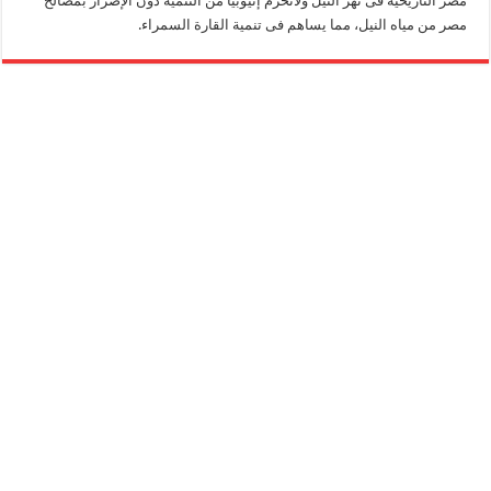
مصر التاريخية فى نهر النيل ولاتحرم إثيوبيا من التنمية دون الإضرار بمصالح
مصر من مياه النيل، مما يساهم فى تنمية القارة السمراء.