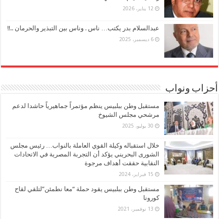
12 يناير، 2026
عبدالسلام بدر يكتب… ناس . وناس بين التبذير والحرمان ..!!
6 ديسمبر، 2025
أحزاب ونواب
مستقبل وطن ببلبيس ينظم مؤتمراً جماهيرياً حاشدا لدعم
مرشحي مجلس الشيوخ
30 يوليو، 2025
خلال استقباله وكيلة القوي العاملة بالنواب… رئيس مجلس
الشورى البحريني يؤكد أن التجربة المصرية في الاتحادات
النقابية حققت أهداف مرجوة
15 فبراير، 2024
مستقبل وطن ببلبيس يقود حملة “معا نطمئن”لتلقي لقاح
كورونا
13 نوفمبر، 2021