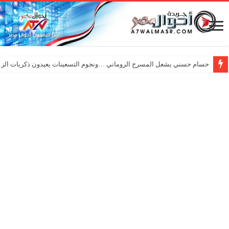
حسام حسني يشعل المسرح الروماني …ونجوم التسعينات يعيدون ذكريات الزم