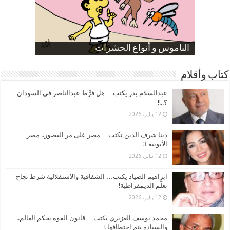
صورة كاركاتيرية
صورة كاركاتيرية
الناموس و أنواع الحشرات
الموظفين بعد ارتفاع الأسعار
ارتفاع نسبة الطلاق في مصر
كتاب وأقلام
عبدالسلام بدر يكتب… هل فرَّط عبدالناصر في السودان
؟..!!
12 يناير، 2026
دينا شرف الدين تكتب… مصر على مر العصور.. مصر
الأيوبية 3
12 يناير، 2026
ابراهيم الصياد يكتب… الشفافية والاستقلالية شرط نجاح
تعلُّم الديمقراطية!
12 يناير، 2026
محمد يوسف العزيزي يكتب… قانون القوة يحكم العالم..
والسيادة يتم اختطافها !