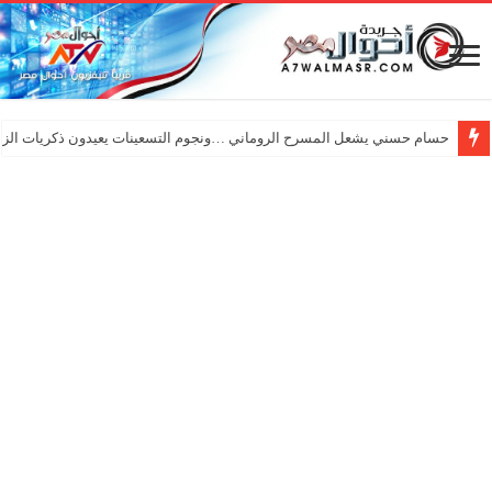
حسام حسني يشعل المسرح الروماني …ونجوم التسعينات يعيدون ذكريات الزم