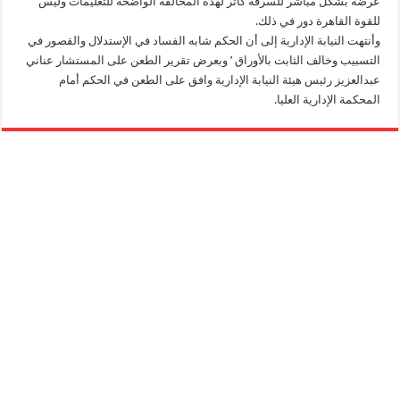
عرضه بشكل مباشر للسرقة كأثر لهذه المخالفة الواضحة للتعليمات وليس
للقوة القاهرة دور في ذلك.
وأنتهت النيابة الإدارية إلى أن الحكم شابه الفساد في الإستدلال والقصور في
التسبيب وخالف الثابت بالأوراق ’ وبعرض تقرير الطعن على المستشار عناني
عبدالعزيز رئيس هيئة النيابة الإدارية وافق على الطعن في الحكم أمام
المحكمة الإدارية العليا.