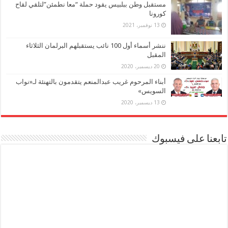
مستقبل وطن ببلبيس يقود حملة “معا نطمئن”لتلقي لقاح
كورونا
13 نوفمبر، 2021
ننشر أسماء أول 100 نائب يستقبلهم البرلمان الثلاثاء
المقبل
20 ديسمبر، 2020
أبناء المرحوم غريب عبدالمنعم يتقدمون بالتهنئة لـ«نواب
السويس»
13 ديسمبر، 2020
تابعنا على فيسبوك