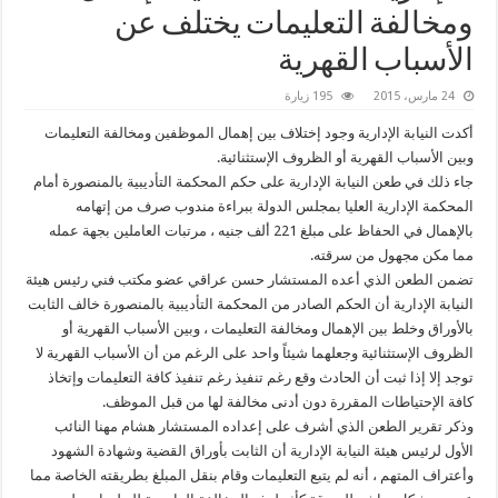
ومخالفة التعليمات يختلف عن
الأسباب القهرية
24 مارس، 2015
195 زيارة
أكدت النيابة الإدارية وجود إختلاف بين إهمال الموظفين ومخالفة التعليمات
وبين الأسباب القهرية أو الظروف الإستثنائية.
جاء ذلك في طعن النيابة الإدارية على حكم المحكمة التأديبية بالمنصورة أمام
المحكمة الإدارية العليا بمجلس الدولة ببراءة مندوب صرف من إتهامه
بالإهمال في الحفاظ على مبلغ 221 ألف جنيه ، مرتبات العاملين بجهة عمله
مما مكن مجهول من سرقته.
تضمن الطعن الذي أعده المستشار حسن عراقي عضو مكتب فني رئيس هيئة
النيابة الإدارية أن الحكم الصادر من المحكمة التأديبية بالمنصورة خالف الثابت
بالأوراق وخلط بين الإهمال ومخالفة التعليمات ، وبين الأسباب القهرية أو
الظروف الإستثنائية وجعلهما شيئاً واحد على الرغم من أن الأسباب القهرية لا
توجد إلا إذا ثبت أن الحادث وقع رغم تنفيذ رغم تنفيذ كافة التعليمات وإتخاذ
كافة الإحتياطات المقررة دون أدنى مخالفة لها من قبل الموظف.
وذكر تقرير الطعن الذي أشرف على إعداده المستشار هشام مهنا النائب
الأول لرئيس هيئة النيابة الإدارية أن الثابت بأوراق القضية وشهادة الشهود
وأعتراف المتهم ، أنه لم يتبع التعليمات وقام بنقل المبلغ بطريقته الخاصة مما