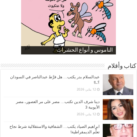
صورة كاركاتيرية
صورة كاركاتيرية
الناموس و أنواع الحشرات
الموظفين بعد ارتفاع الأسعار
ارتفاع نسبة الطلاق في مصر
كتاب وأقلام
عبدالسلام بدر يكتب… هل فرَّط عبدالناصر في السودان
؟..!!
12 يناير، 2026
دينا شرف الدين تكتب… مصر على مر العصور.. مصر
الأيوبية 3
12 يناير، 2026
ابراهيم الصياد يكتب… الشفافية والاستقلالية شرط نجاح
تعلُّم الديمقراطية!