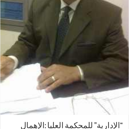
“الإدارية” للمحكمة العليا :الإهمال