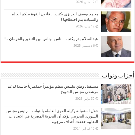
12 يناير، 2026
محمد يوسف العزيزي يكتب… قانون القوة يحكم العالم..
والسيادة يتم اختطافها !
12 يناير، 2026
عبدالسلام بدر يكتب… ناس . وناس بين التبذير والحرمان ..!!
6 ديسمبر، 2025
أحزاب ونواب
مستقبل وطن ببلبيس ينظم مؤتمراً جماهيرياً حاشدا لدعم
مرشحي مجلس الشيوخ
30 يوليو، 2025
خلال استقباله وكيلة القوي العاملة بالنواب… رئيس مجلس
الشورى البحريني يؤكد أن التجربة المصرية في الاتحادات
النقابية حققت أهداف مرجوة
15 فبراير، 2024