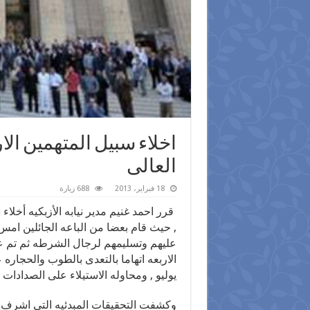
اخلاء سبيل المتهمين الا
العالى
18 فبراير، 2013
688 زيارة
قرر احمد غنيم مدير نيابه الأزبكيه أخلاء
عليهم وتسليمهم لرجال الشرطه ثم تم عرض
يوليو , ومحاوله الاستيلاء على الصدادات
وكشفت التحقيقات المبدئيه التى اشرف ع