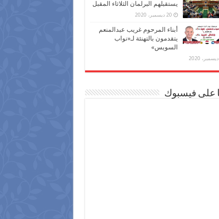
يستقبلهم البرلمان الثلاثاء المقبل
20 ديسمبر، 2020
أبناء المرحوم غريب عبدالمنعم
يتقدمون بالتهنئة لـ«نواب
السويس»
ا على فيسبوك