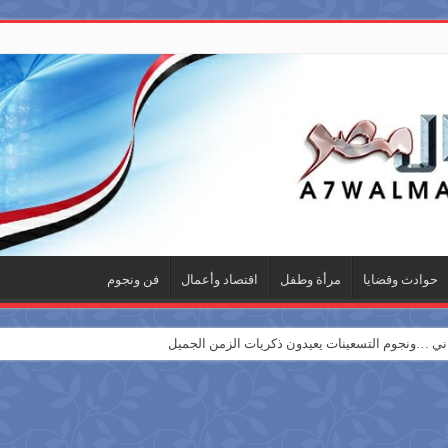
حوادث وقضايا
مرأة وطفل
اقتصاد وأعمال
فن ونجوم
 …ونجوم التسعينات يعيدون ذكريات الزمن الجميل