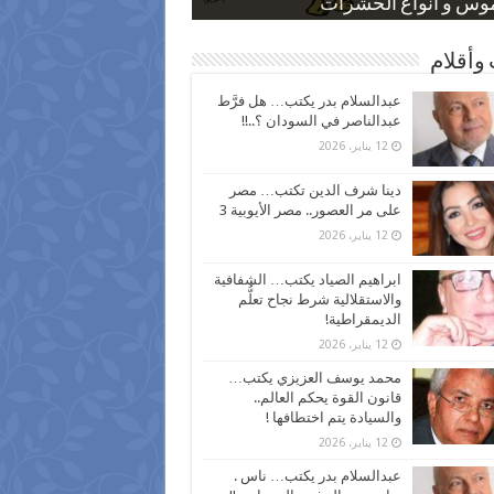
 كاركاتيرية
 كاركاتيرية
موس و أنواع الحشرات
ظفين بعد ارتفاع الأسعار
اع نسبة الطلاق في مصر
وأقلام
عبدالسلام بدر يكتب… هل فرَّط
عبدالناصر في السودان ؟..!!
12 يناير، 2026
دينا شرف الدين تكتب… مصر
على مر العصور.. مصر الأيوبية 3
12 يناير، 2026
ابراهيم الصياد يكتب… الشفافية
والاستقلالية شرط نجاح تعلُّم
الديمقراطية!
12 يناير، 2026
محمد يوسف العزيزي يكتب…
قانون القوة يحكم العالم..
والسيادة يتم اختطافها !
12 يناير، 2026
عبدالسلام بدر يكتب… ناس .