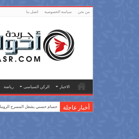
من نحن
سياسة الخصوصية
اتصل بنا
الاخبار
الركن السياسى
رياضة
حسام حسني يشعل المسرح الروماني
أخبار عاجلة