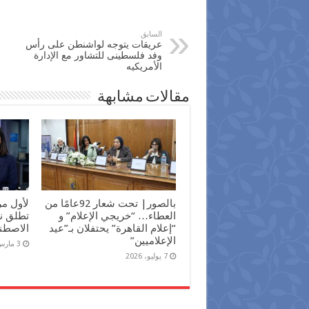
السابق
عريقات يتوجه لواشنطن على رأس
وفد فلسطينى للتشاور مع الإدارة
الأمريكيه
مقالات مشابهة
بالصور| تحت شعار 92عامًا من
لأول م
العطاء… “خريجي الإعلام” و
تطلق نش
“إعلام القاهرة” يحتفلان بـ”عيد
الاصطن
الإعلاميين”
3 مارس، 2026
7 يوليو، 2026