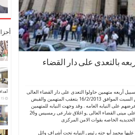
أحزا
ربعه بالتعدى على دار القضاء
 سبيل أربعه متهمين حاولوا التعدى على دار القضاء العالى
أهدا
, حيث قام بعضا من الباعه الجائلين امس السبت الموافق 16/2/2013 بتعقب المتهمين والقبض
15 فبراير، 2024
هم على النيابه العامه . وقد وجهت النيابه للمتهمين
الاربعه اتهاما بالتعدى بالطوب والحجاره على مينى القضاء العالى ,و اغلاق شارعى رمسيس و26
 الحديديه الخاصه بقوات الامن المركزى
ليها محمد أبو حته رئيس النيابه تحت أشراف وائل