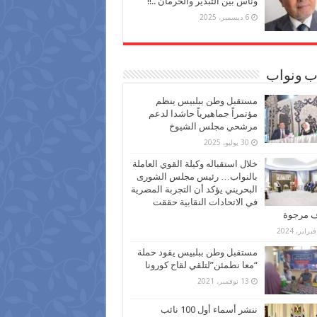
وناس بين التبذير والحرمان ..!!
6 ديسمبر، 2025
ب ونواب
مستقبل وطن ببلبيس ينظم
مؤتمراً جماهيرياً حاشدا لدعم
مرشحي مجلس الشيوخ
30 يوليو، 2025
خلال استقباله وكيلة القوي العاملة
بالنواب… رئيس مجلس الشورى
البحريني يؤكد أن التجربة المصرية
في الاتحادات النقابية حققت
ف مرجوة
مستقبل وطن ببلبيس يقود حملة
“معا نطمئن”لتلقي لقاح كورونا
13 نوفمبر، 2021
ننشر أسماء أول 100 نائب