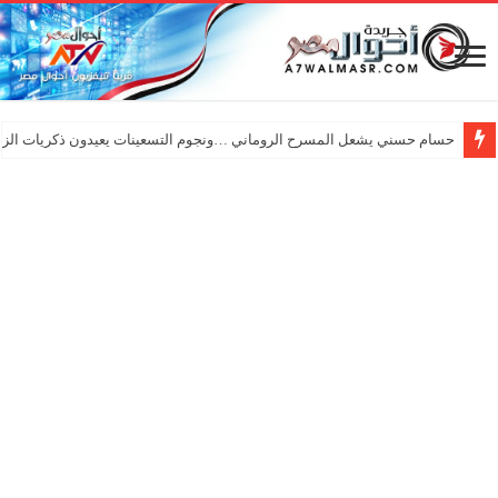
حسام حسني يشعل المسرح الروماني …ونجوم التسعينات يعيدون ذكريات الزم