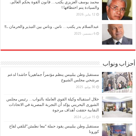
محمد يوسف العزيزي يكتب… قانون القوة يحكم العالم..
والسيادة يتم اختطافها !
12 يناير، 2026
عبدالسلام بدر يكتب… ناس . وناس بين التبذير والحرمان ..!!
6 ديسمبر، 2025
أحزاب ونواب
مستقبل وطن ببلبيس ينظم مؤتمراً جماهيرياً حاشدا لدعم
مرشحي مجلس الشيوخ
30 يوليو، 2025
خلال استقباله وكيلة القوي العاملة بالنواب… رئيس مجلس
الشورى البحريني يؤكد أن التجربة المصرية في الاتحادات
النقابية حققت أهداف مرجوة
15 فبراير، 2024
مستقبل وطن ببلبيس يقود حملة “معا نطمئن”لتلقي لقاح
كورونا