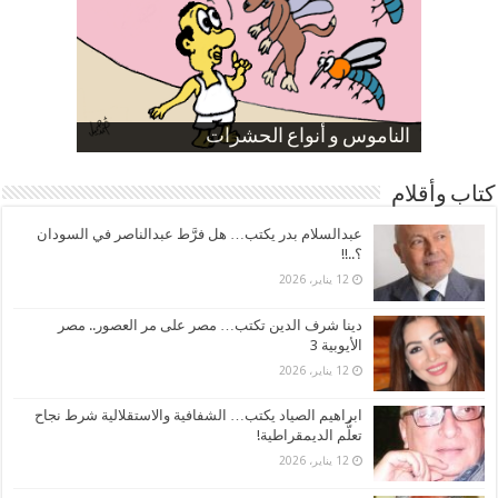
صورة كاركاتيرية
صورة كاركاتيرية
الناموس و أنواع الحشرات
الموظفين بعد ارتفاع الأسعار
ارتفاع نسبة الطلاق في مصر
كتاب وأقلام
عبدالسلام بدر يكتب… هل فرَّط عبدالناصر في السودان
؟..!!
12 يناير، 2026
دينا شرف الدين تكتب… مصر على مر العصور.. مصر
الأيوبية 3
12 يناير، 2026
ابراهيم الصياد يكتب… الشفافية والاستقلالية شرط نجاح
تعلُّم الديمقراطية!
12 يناير، 2026