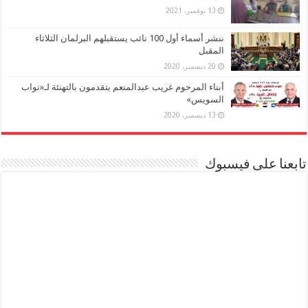
13 نوفمبر، 2021
ننشر أسماء أول 100 نائب يستقبلهم البرلمان الثلاثاء
المقبل
20 ديسمبر، 2020
أبناء المرحوم غريب عبدالمنعم يتقدمون بالتهنئة لـ«نواب
السويس»
13 ديسمبر، 2020
تابعنا على فيسبوك