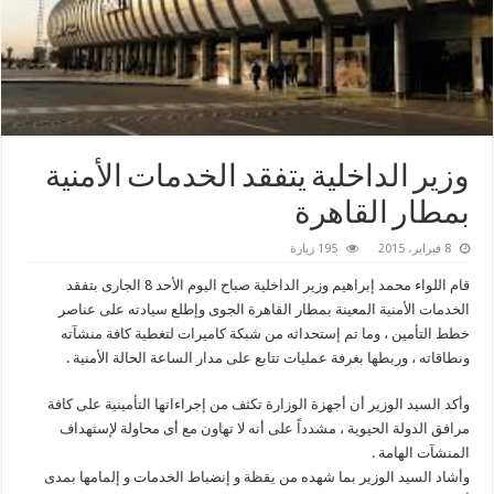
وزير الداخلية يتفقد الخدمات الأمنية
بمطار القاهرة
8 فبراير، 2015
195 زيارة
قام اللواء محمد إبراهيم وزير الداخلية صباح اليوم الأحد 8 الجارى بتفقد
الخدمات الأمنية المعينة بمطار القاهرة الجوى وإطلع سيادته على عناصر
خطط التأمين ، وما تم إستحداثه من شبكة كاميرات لتغطية كافة منشآته
ونطاقاته ، وربطها بغرفة عمليات تتابع على مدار الساعة الحالة الأمنية .
وأكد السيد الوزير أن أجهزة الوزارة تكثف من إجراءاتها التأمينية على كافة
مرافق الدولة الحيوية ، مشدداً على أنه لا تهاون مع أى محاولة لإستهداف
المنشآت الهامة .
وأشاد السيد الوزير بما شهده من يقظة و إنضباط الخدمات و إلمامها بمدى