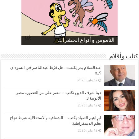
صورة كاركاتيرية
صورة كاركاتيرية
الناموس و أنواع الحشرات
الموظفين بعد ارتفاع الأسعار
ارتفاع نسبة الطلاق في مصر
كتاب وأقلام
عبدالسلام بدر يكتب… هل فرَّط عبدالناصر في السودان
؟..!!
12 يناير، 2026
دينا شرف الدين تكتب… مصر على مر العصور.. مصر
الأيوبية 3
12 يناير، 2026
ابراهيم الصياد يكتب… الشفافية والاستقلالية شرط نجاح
تعلُّم الديمقراطية!
12 يناير، 2026