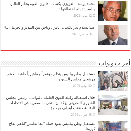
محمد يوسف العزيزي يكتب… قانون القوة يحكم العالم..
والسيادة يتم اختطافها !
12 يناير، 2026
عبدالسلام بدر يكتب… ناس . وناس بين التبذير والحرمان ..!!
6 ديسمبر، 2025
أحزاب ونواب
مستقبل وطن ببلبيس ينظم مؤتمراً جماهيرياً حاشدا لدعم
مرشحي مجلس الشيوخ
30 يوليو، 2025
خلال استقباله وكيلة القوي العاملة بالنواب… رئيس مجلس
الشورى البحريني يؤكد أن التجربة المصرية في الاتحادات
النقابية حققت أهداف مرجوة
15 فبراير، 2024
مستقبل وطن ببلبيس يقود حملة “معا نطمئن”لتلقي لقاح
كورونا