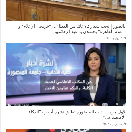
بالصور| تحت شعار 92عامًا من العطاء… “خريجي الإعلام” و
“إعلام القاهرة” يحتفلان بـ”عيد الإعلاميين”
7 يوليو، 2026
لأول مرة… أداب المنضورة تطلق نشرة أخبار بـ”الذكاء
الاصطناعي”
3 مارس، 2026