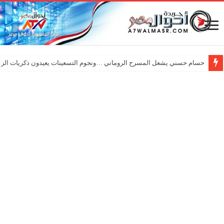
حسام حسني يشعل المسرح الروماني …ونجوم التسعينات يعيدون ذكريات الزم