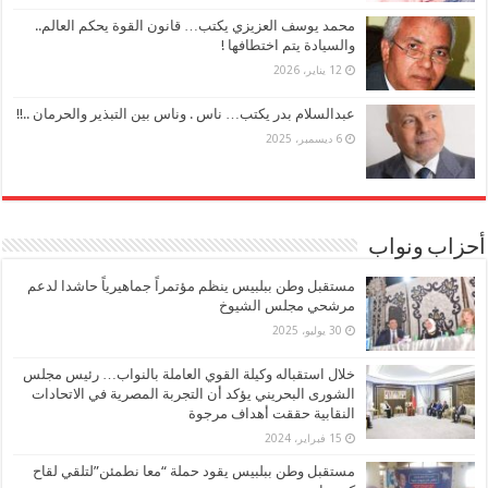
محمد يوسف العزيزي يكتب… قانون القوة يحكم العالم..
والسيادة يتم اختطافها !
12 يناير، 2026
عبدالسلام بدر يكتب… ناس . وناس بين التبذير والحرمان ..!!
6 ديسمبر، 2025
أحزاب ونواب
مستقبل وطن ببلبيس ينظم مؤتمراً جماهيرياً حاشدا لدعم
مرشحي مجلس الشيوخ
30 يوليو، 2025
خلال استقباله وكيلة القوي العاملة بالنواب… رئيس مجلس
الشورى البحريني يؤكد أن التجربة المصرية في الاتحادات
النقابية حققت أهداف مرجوة
15 فبراير، 2024
مستقبل وطن ببلبيس يقود حملة “معا نطمئن”لتلقي لقاح