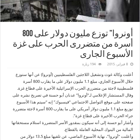
أونروا” توزع مليون دولار على 800
أسرة من متضررى الحرب على غزة
الأسبوع الجارى
8 فبراير، 2015
194 زيارة
أعلنت وكالة غوث وتشغيل اللاجئين الفلسطينيين (أونروا) عن أنها ستوزع
خلال الأسبوع الجاري، مبلغ 1.1 مليون دولار على ما يقارب 800 أسرة
فلسطينية لاجئة من متضرري الحرب الإسرائيلية الأخيرة على قطاع غزة.
وقال المستشار الإعلامي لـ”أونروا” عدنان أبو حسنة في تصريح نشره على
صفحته على موقع التواصل الاجتماعي “فيسبوك” إنه “سيتم هذا الأسبوع
توزيع مبلغ 1.1 مليون دولار أمريكي على ما يقارب 800 أسرة لاجئة متضررة
جراء الحرب الأخيرة على قطاع غزة”.
وأشار أبو حسنة إلى أنه سيكون بمقدور الأسر المتضررة استلام مستحقاتها
المالية من البنوك المحلية العاملة بالقطاع.
وأعلنت “أونروا”، نهاية الأسبوع الماضي، عن تلقيها مبلغ 13.5 دولار من