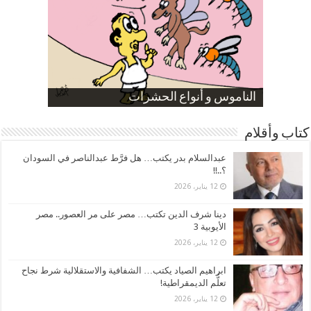
صورة كاركاتيرية
صورة كاركاتيرية
الناموس و أنواع الحشرات
الموظفين بعد ارتفاع الأسعار
ارتفاع نسبة الطلاق في مصر
كتاب وأقلام
عبدالسلام بدر يكتب… هل فرَّط عبدالناصر في السودان
؟..!!
12 يناير، 2026
دينا شرف الدين تكتب… مصر على مر العصور.. مصر
الأيوبية 3
12 يناير، 2026
ابراهيم الصياد يكتب… الشفافية والاستقلالية شرط نجاح
تعلُّم الديمقراطية!
12 يناير، 2026