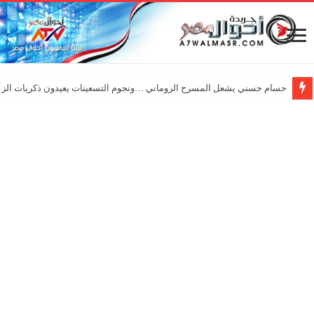
حسام حسني يشعل المسرح الروماني …ونجوم التسعينات يعيدون ذكريات الزم