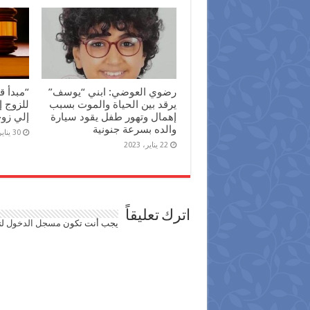
رضوي العوضي: ابني “يوسف”
“مبدأ ق
يرقد بين الحياة والموت بسبب
للزوج إ
إهمال وتهور طفل يقود سيارة
إلي زو
والده بسرعة جنونية
30 يناير، 2022
22 يناير، 2023
اترك تعليقاً
يجب أنت تكون
مسجل الدخول
لت