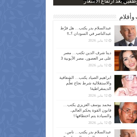
 كاركاتيرية
 كاركاتيرية
موس و أنواع الحشرات
ظفين بعد ارتفاع الأسعار
اع نسبة الطلاق في مصر
وأقلام
عبدالسلام بدر يكتب… هل فرَّط
عبدالناصر في السودان ؟..!!
12 يناير، 2026
دينا شرف الدين تكتب… مصر
على مر العصور.. مصر الأيوبية 3
12 يناير، 2026
ابراهيم الصياد يكتب… الشفافية
والاستقلالية شرط نجاح تعلُّم
الديمقراطية!
12 يناير، 2026
محمد يوسف العزيزي يكتب…
قانون القوة يحكم العالم..
والسيادة يتم اختطافها !
12 يناير، 2026
عبدالسلام بدر يكتب… ناس .