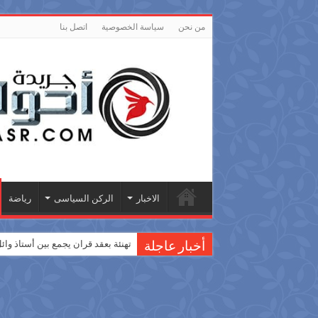
من نحن
سياسة الخصوصية
اتصل بنا
الاخبار
الركن السياسى
رياضة
لأول مرة… أداب المنضورة تطلق نشر
تهنئة بعقد قران يجمع بين أستاذ وا
أخبار عاجلة