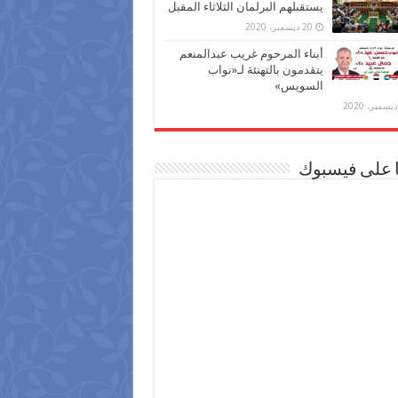
يستقبلهم البرلمان الثلاثاء المقبل
20 ديسمبر، 2020
أبناء المرحوم غريب عبدالمنعم
يتقدمون بالتهنئة لـ«نواب
السويس»
ا على فيسبوك