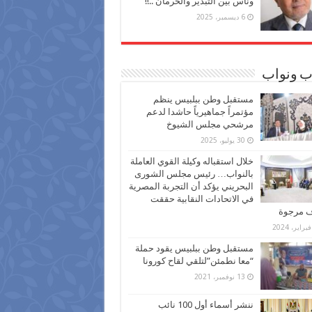
وناس بين التبذير والحرمان ..!!
6 ديسمبر، 2025
ب ونواب
مستقبل وطن ببلبيس ينظم
مؤتمراً جماهيرياً حاشدا لدعم
مرشحي مجلس الشيوخ
30 يوليو، 2025
خلال استقباله وكيلة القوي العاملة
بالنواب… رئيس مجلس الشورى
البحريني يؤكد أن التجربة المصرية
في الاتحادات النقابية حققت
ف مرجوة
مستقبل وطن ببلبيس يقود حملة
“معا نطمئن”لتلقي لقاح كورونا
13 نوفمبر، 2021
ننشر أسماء أول 100 نائب