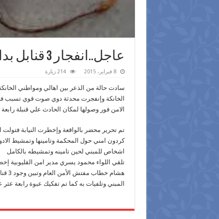
عاجل..انفجار 3 قنابل بدائية الصنع بمجمع محاكم الخانكه
8 فبراير، 2015
214 زيارة
الخانكة وإنفجرت محدثة دوي صوت قوي تسبب في 
الامن فور وصولها لمكان الحادث علي قنبلة رابعة 
تم تحرير محضر بالواقعة وإخطرت النيابة فتولت 
كردون امني حول المحكمة وتامينها وتمشيط الادوا
اشخاص للمبني لحين تامينه وتمشيطه بالكامل
تلقي اللواء محمود يسري مدير امن القليوبية إخطا
هشام 
المبني وتلفيات به كما تم تفكيك عبوة رابعة عثر 