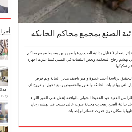
أحزا
سادت حالة من الذعر بين اهالي ومواطني الخانكة إثر إنفجار 3 قنابل بدائية الصنع زرعها مجهولين بمحيط مجمع محاكم
تهشم زجاج المحكمة وبعض التلفيات في المبني فيما عثرت اجهزة
تم تفكيكها
التحقيق برئاسة أحمد عطوة وامير ناصف مديرا النيابة وتم فرض
ر التي بها نيابات الخانكة والعبور والخصوص ومنع دخول او خروج اي
أهدا
15 فبراير، 2024
را من العقيد عبد الحفيظ الخولي بالواقعة إنتقل علي الفور اللواء
خطاب مفتش الأمن العام وتبين وجود 3 قنابل بدائية الصنع إنفجرت محدثة صوت عالي تسبب في تهشم زجاج
عليها بالمكان دون حدوث خسائر او إصابات