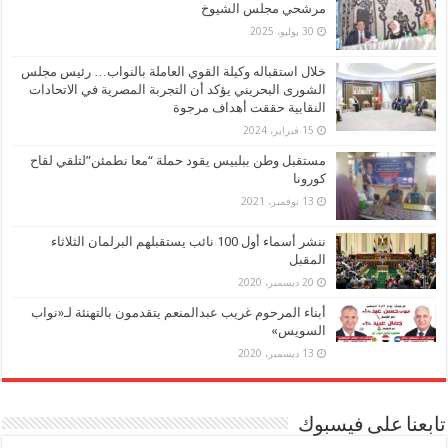
مرشحي مجلس الشيوخ
30 يوليو، 2025
خلال استقباله وكيلة القوي العاملة بالنواب… رئيس مجلس
الشورى البحريني يؤكد أن التجربة المصرية في الاتحادات
النقابية حققت أهداف مرجوة
15 فبراير، 2024
مستقبل وطن ببلبيس يقود حملة “معا نطمئن”لتلقي لقاح
كورونا
13 نوفمبر، 2021
ننشر أسماء أول 100 نائب يستقبلهم البرلمان الثلاثاء
المقبل
20 ديسمبر، 2020
أبناء المرحوم غريب عبدالمنعم يتقدمون بالتهنئة لـ«نواب
السويس»
13 ديسمبر، 2020
تابعنا على فيسبوك