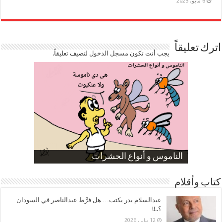
6 مايو، 2025
اترك تعليقاً
يجب أنت تكون
مسجل الدخول
لتضيف تعليقاً.
صورة كاركاتيرية
صورة كاركاتيرية
الناموس و أنواع الحشرات
الموظفين بعد ارتفاع الأسعار
ارتفاع نسبة الطلاق في مصر
كتاب وأقلام
عبدالسلام بدر يكتب… هل فرَّط عبدالناصر في السودان
؟..!!
12 يناير، 2026