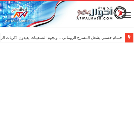
حسام حسني يشعل المسرح الروماني …ونجوم التسعينات يعيدون ذكريات الزم