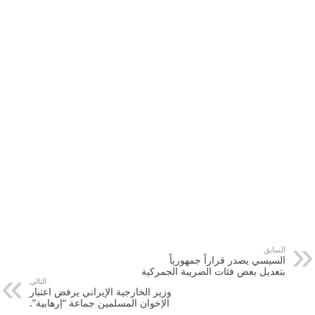
السابق
السيسي يصدر قراراً جمهورياً
بتعديل بعض فئات الضريبة الجمركية
التالي
وزير الخارجية الإيراني يرفض اعتبار
الإخوان المسلمين جماعة “إرهابية”.