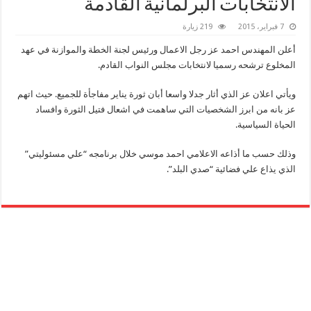
الانتخابات البرلمانية القادمة
7 فبراير، 2015
219 زيارة
أعلن المهندس احمد عز رجل الاعمال ورئيس لجنة الخطة والموازنة في عهد
المخلوع ترشحه رسميا لانتخابات مجلس النواب القادم.
ويأتي اعلان عز الذي أثار جدلا واسعا أبان ثورة يناير مفاجأة للجميع. حيث اتهم
عز بانه من ابرز الشخصيات التي ساهمت في اشعال فتيل الثورة وافساد
الحياة السياسية.
وذلك حسب ما أذاعه الاعلامي احمد موسي خلال برنامجه “علي مسئوليتي”
الذي يذاع علي فضائية “صدي البلد”.