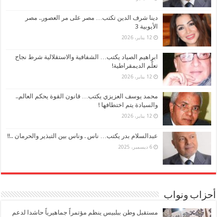
دينا شرف الدين تكتب… مصر على مر العصور.. مصر
الأيوبية 3
12 يناير، 2026
ابراهيم الصياد يكتب… الشفافية والاستقلالية شرط نجاح
تعلُّم الديمقراطية!
12 يناير، 2026
محمد يوسف العزيزي يكتب… قانون القوة يحكم العالم..
والسيادة يتم اختطافها !
12 يناير، 2026
عبدالسلام بدر يكتب… ناس . وناس بين التبذير والحرمان ..!!
6 ديسمبر، 2025
أحزاب ونواب
مستقبل وطن ببلبيس ينظم مؤتمراً جماهيرياً حاشدا لدعم