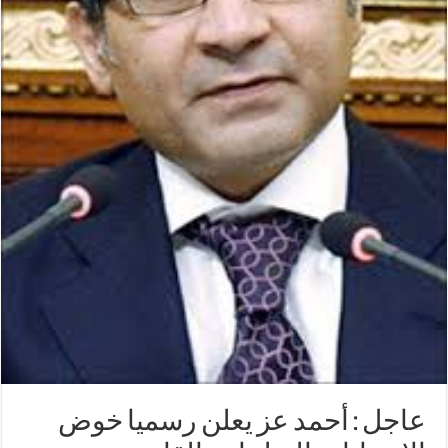
عاجل : أحمد عز يعلن رسميا خوض